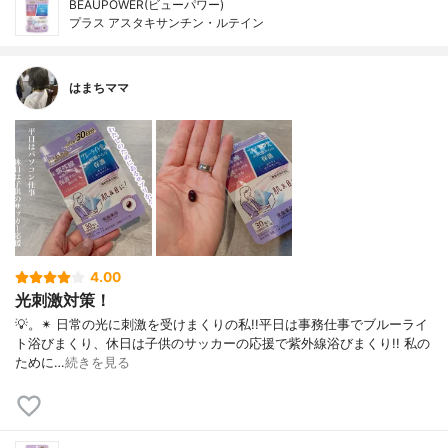
BEAUPOWER(ビューパワー)
プラス アスタキサンチン・ルテイン
はまちママ
4.00
光刺激対策！
💡。✴︎ 日常の光に刺激を受けまくりの私!!平日は事務仕事でブルーライ
ト浴びまくり、休日は子供のサッカーの応援で紫外線浴びまくり!! 私の
ために…
続きを見る