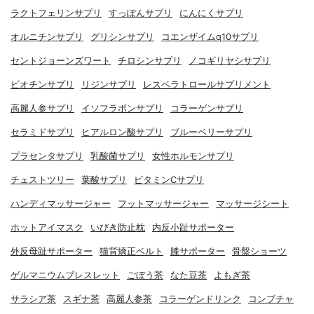
ラクトフェリンサプリ
すっぽんサプリ
にんにくサプリ
オルニチンサプリ
グリシンサプリ
コエンザイムq10サプリ
セントジョーンズワート
チロシンサプリ
ノコギリヤシサプリ
ビオチンサプリ
リジンサプリ
レスベラトロールサプリメント
高麗人参サプリ
イソフラボンサプリ
コラーゲンサプリ
セラミドサプリ
ヒアルロン酸サプリ
ブルーベリーサプリ
プラセンタサプリ
乳酸菌サプリ
女性ホルモンサプリ
チェストツリー
葉酸サプリ
ビタミンCサプリ
ハンディマッサージャー
フットマッサージャー
マッサージシート
ホットアイマスク
いびき防止枕
内反小趾サポーター
外反母趾サポーター
猫背矯正ベルト
膝サポーター
骨盤ショーツ
ゲルマニウムブレスレット
ごぼう茶
なた豆茶
よもぎ茶
サラシア茶
スギナ茶
高麗人参茶
コラーゲンドリンク
コンブチャ