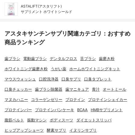
ASTALIFT(アスタリフト)
サプリメント ホワイトシールド
アスタキサンチンサプリ関連カテゴリ：おすすめ
商品ランキング
歯ブラシ
電動歯ブラシ
デンタルフロス
舌ブラシ
歯磨き粉
ホワイトニング歯磨き粉
うがい薬
ホームホワイトニングキット
マウスウォッシュ
口腔洗浄器
口臭サプリ
口臭タブレット
口臭チェッカー
歯ブラシ除菌器
歯マニキュア
青汁
オートミール
マヌカハニー
コラーゲンゼリー
プロテイン
プロテインシェイカー
プロテインバー
プロテインパンケーキ
BCAA
HMBサプリメント
腹筋ベルト
振動マシン
ボディスーツ
ダイエットスリッパ
ヒップアップショーツ
酵素サプリ
イヌリンサプリ