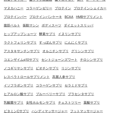
マヌカハニー
コラーゲンゼリー
プロテイン
プロテインシェイカー
プロテインバー
プロテインパンケーキ
BCAA
HMBサプリメント
腹筋ベルト
振動マシン
ボディスーツ
ダイエットスリッパ
ヒップアップショーツ
酵素サプリ
イヌリンサプリ
ラクトフェリンサプリ
すっぽんサプリ
にんにくサプリ
アスタキサンチンサプリ
オルニチンサプリ
グリシンサプリ
コエンザイムq10サプリ
セントジョーンズワート
チロシンサプリ
ノコギリヤシサプリ
ビオチンサプリ
リジンサプリ
レスベラトロールサプリメント
高麗人参サプリ
イソフラボンサプリ
コラーゲンサプリ
セラミドサプリ
ヒアルロン酸サプリ
ブルーベリーサプリ
プラセンタサプリ
乳酸菌サプリ
女性ホルモンサプリ
チェストツリー
葉酸サプリ
ビタミンCサプリ
ハンディマッサージャー
フットマッサージャー