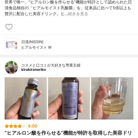
世界で唯一、“ヒアルロン酸を作らせる”機能が特許として認められた日
清食品独自の「ヒアルモイスト乳酸菌」を、従来品に比べて5倍以上も
贅沢に配合した美容ドリンク。ヒ…
続きを見る
日清(NISSIN)
ヒアルモイスト W
コスメと口コミが大好きな専業主婦
kirakiranoriko
4.00
”ヒアルロン酸を作らせる”機能が特許を取得した美容ドリ