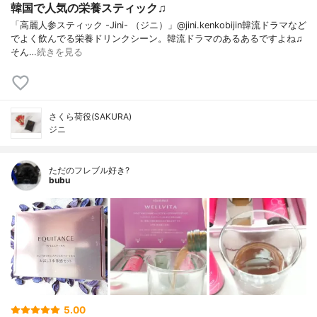
韓国で人気の栄養スティック♫
「高麗人参スティック -Jini- （ジニ）」@jini.kenkobijin韓流ドラマなど
でよく飲んでる栄養ドリンクシーン。韓流ドラマのあるあるですよね♫
そん…
続きを見る
さくら荷役(SAKURA)
ジニ
ただのフレブル好き?
bubu
5.00