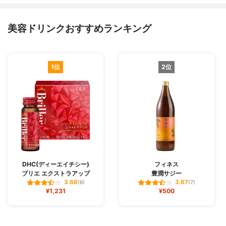
美容ドリンクおすすめランキング
1位
2位
DHC(ディーエイチシー)
フィネス
ブリエ エクストラアップ
豊潤サジー
3.68
3.67
(6)
(7)
¥1,231
¥500