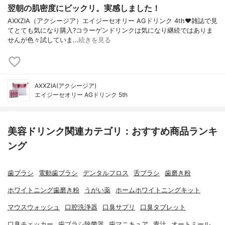
翌朝の肌密度にビックリ。実感しました！
AXXZIA（アクシージア）エイジーセオリー AGドリンク 4th❤雑誌で見
てとても気になり購入?コラーゲンドリンクは気になり継続ではありま
せんが色々試していま…
続きを見る
AXXZIA(アクシージア)
エイジーセオリー AGドリンク 5th
美容ドリンク関連カテゴリ：おすすめ商品ランキ
ング
歯ブラシ
電動歯ブラシ
デンタルフロス
舌ブラシ
歯磨き粉
ホワイトニング歯磨き粉
うがい薬
ホームホワイトニングキット
マウスウォッシュ
口腔洗浄器
口臭サプリ
口臭タブレット
口臭チェッカー
歯ブラシ除菌器
歯マニキュア
青汁
オートミール