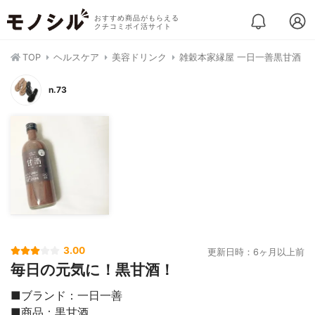
おすすめ商品がもらえる
クチコミポイ活サイト
TOP
ヘルスケア
美容ドリンク
雑穀本家縁屋 一日一善黒甘酒
n.73
3.00
更新日時：6ヶ月以上前
毎日の元気に！黒甘酒！
■ブランド：一日一善
■商品：黒甘酒