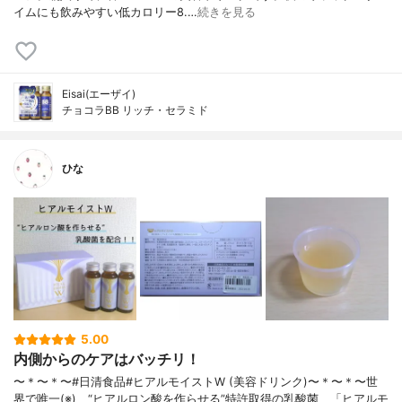
イムにも飲みやすい低カロリー8.…
続きを見る
Eisai(エーザイ)
チョコラBB リッチ・セラミド
ひな
5.00
内側からのケアはバッチリ！
〜＊〜＊〜#日清食品#ヒアルモイストW (美容ドリンク)〜＊〜＊〜世
界で唯一(※)、“ヒアルロン酸を作らせる”特許取得の乳酸菌、「ヒアルモ