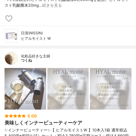
スト乳酸菌末20mg…
続きを見る
日清(NISSIN)
ヒアルモイスト W
化粧品好きな主婦
つくね
5.00
美味しくインナービューティーケア
✨インナービューティー✨【 ヒアルモイストW 】10本入1箱 通常税込
5,400円※初回お試しセット：税込3,780円※定期コース：税込4,860円