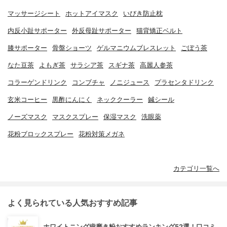
マッサージシート
ホットアイマスク
いびき防止枕
内反小趾サポーター
外反母趾サポーター
猫背矯正ベルト
膝サポーター
骨盤ショーツ
ゲルマニウムブレスレット
ごぼう茶
なた豆茶
よもぎ茶
サラシア茶
スギナ茶
高麗人参茶
コラーゲンドリンク
コンブチャ
ノニジュース
プラセンタドリンク
玄米コーヒー
黒酢にんにく
ネッククーラー
鍼シール
ノーズマスク
マスクスプレー
保湿マスク
洗眼薬
花粉ブロックスプレー
花粉対策メガネ
カテゴリ一覧へ
よく見られている人気おすすめ記事
ホワイトニング歯磨き粉おすすめランキング52選！口コミ