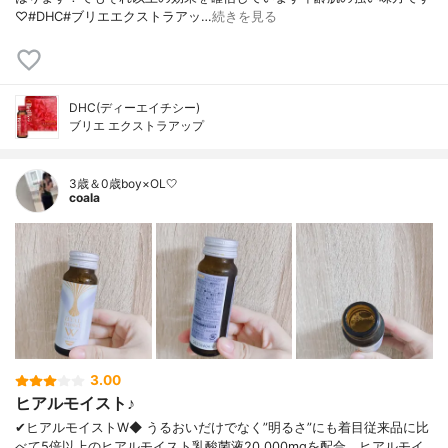
♡#DHC#ブリエエクストラアッ…
続きを見る
DHC(ディーエイチシー)
ブリエ エクストラアップ
3歳＆0歳boy×OL🤍
coala
3.00
ヒアルモイスト♪
✔︎ヒアルモイストW◆ うるおいだけでなく”明るさ”にも着目従来品に比
べて5倍以上のヒアルモイスト乳酸菌液20,000mgを配合。ヒアルモイ