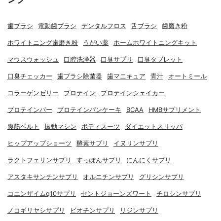
歯ブラシ
電動歯ブラシ
デンタルフロス
舌ブラシ
歯磨き粉
ホワイトニング歯磨き粉
うがい薬
ホームホワイトニングキット
マウスウォッシュ
口腔洗浄器
口臭サプリ
口臭タブレット
口臭チェッカー
歯ブラシ除菌器
歯マニキュア
青汁
オートミール
コラーゲンゼリー
プロテイン
プロテインシェイカー
プロテインバー
プロテインパンケーキ
BCAA
HMBサプリメント
腹筋ベルト
振動マシン
ボディスーツ
ダイエットスリッパ
ヒップアップショーツ
酵素サプリ
イヌリンサプリ
ラクトフェリンサプリ
すっぽんサプリ
にんにくサプリ
アスタキサンチンサプリ
オルニチンサプリ
グリシンサプリ
コエンザイムq10サプリ
セントジョーンズワート
チロシンサプリ
ノコギリヤシサプリ
ビオチンサプリ
リジンサプリ