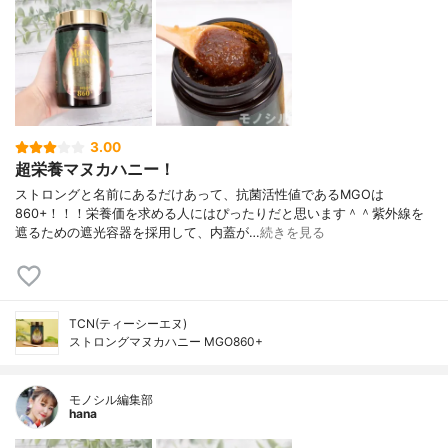
3.00
超栄養マヌカハニー！
ストロングと名前にあるだけあって、抗菌活性値であるMGOは
860+！！！栄養価を求める人にはぴったりだと思います＾＾紫外線を
遮るための遮光容器を採用して、内蓋が…
続きを見る
TCN(ティーシーエヌ)
ストロングマヌカハニー MGO860+
モノシル編集部
hana