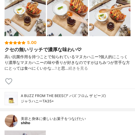
5.00
クセの無いリッチで濃厚な味わい♡
高い抗菌作用を持つことで知られているマヌカハニー?個人的にこっく
り濃厚なマヌカハニーの味や香りが好きなのですがはちみつが苦手な方
にとっては食べにくいかな…❔と思…
続きを見る
A BUZZ FROM THE BEES(ア バズ フロム ザ ビーズ)
ジャラハニーTA35+
美容と身体に優しいお菓子をつなげたい
shiho