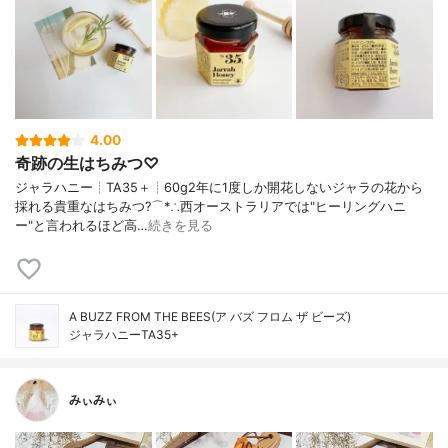
4.00
奇跡の生はちみつ♡
ジャラハニー┊︎TA35＋┊︎60g2年に1度しか開花しないジャラの花から
採れる貴重なはちみつ?⌒︎*∴西オーストラリアでは"ヒーリングハニ
ー"と言われるほど高…
続きを見る
A BUZZ FROM THE BEES(ア バズ フロム ザ ビーズ)
ジャラハニーTA35+
みぃみぃ