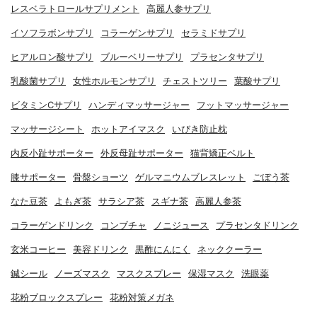
レスベラトロールサプリメント
高麗人参サプリ
イソフラボンサプリ
コラーゲンサプリ
セラミドサプリ
ヒアルロン酸サプリ
ブルーベリーサプリ
プラセンタサプリ
乳酸菌サプリ
女性ホルモンサプリ
チェストツリー
葉酸サプリ
ビタミンCサプリ
ハンディマッサージャー
フットマッサージャー
マッサージシート
ホットアイマスク
いびき防止枕
内反小趾サポーター
外反母趾サポーター
猫背矯正ベルト
膝サポーター
骨盤ショーツ
ゲルマニウムブレスレット
ごぼう茶
なた豆茶
よもぎ茶
サラシア茶
スギナ茶
高麗人参茶
コラーゲンドリンク
コンブチャ
ノニジュース
プラセンタドリンク
玄米コーヒー
美容ドリンク
黒酢にんにく
ネッククーラー
鍼シール
ノーズマスク
マスクスプレー
保湿マスク
洗眼薬
花粉ブロックスプレー
花粉対策メガネ