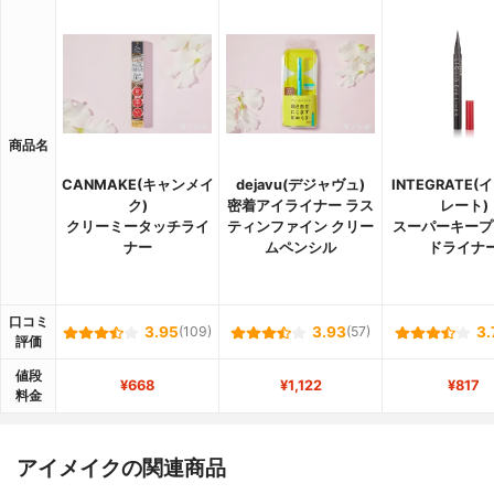
商品名
CANMAKE(キャンメイ
dejavu(デジャヴュ)
INTEGRATE
ク)
密着アイライナー ラス
レート)
クリーミータッチライ
ティンファイン クリー
スーパーキープ
ナー
ムペンシル
ドライナ
口コミ
3.95
(109)
3.93
(57)
3.
評価
値段
¥668
¥1,122
¥817
料金
アイメイクの関連商品