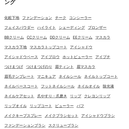
ング
化粧下地
ファンデーション
チーク
コンシーラー
フェイスパウダー
ハイライト
シェーディング
ブロンザー
BBクリーム
CCクリーム
DDクリーム
EEクリーム
マスカラ
マスカラ下地
マスカラトップコート
アイシャドウ
アイシャドウベース
アイブロウ
ホットビューラー
アイプチ
つけまつげ
つけまつげのり
眉ティント
眉マスカラ
眉毛テンプレート
マニキュア
ネイルシール
ネイルトップコート
ネイルベースコート
フットネイルシール
ネイルオイル
除光液
ネイルケアセット
爪やすり・爪磨き
リップ
クレヨンリップ
リップオイル
リップコート
ビューラー
パフ
メイクキープスプレー
メイクブラシセット
アイシャドウブラシ
ファンデーションブラシ
スクリューブラシ