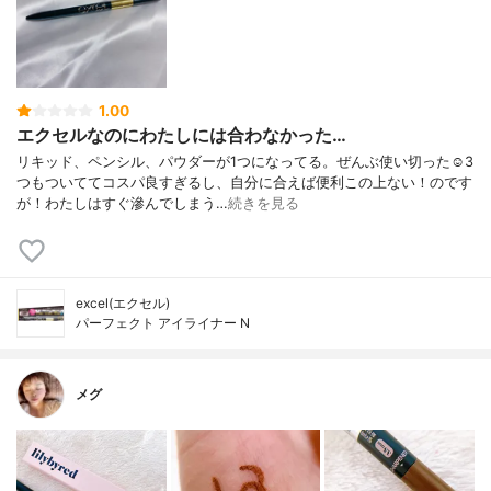
1.00
エクセルなのにわたしには合わなかった…
リキッド、ペンシル、パウダーが1つになってる。ぜんぶ使い切った☺️3
つもついててコスパ良すぎるし、自分に合えば便利この上ない！のです
が！わたしはすぐ滲んでしまう…
続きを見る
excel(エクセル)
パーフェクト アイライナー N
メグ