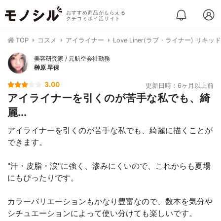
おすすめ商品がもらえる
クチコミポイ活サイト
TOP
コスメ
アイライナー
Love Liner(ラブ・ライナー) リキ
美容研究家 / 元航空会社勤務
榊原 早保
3.00
更新日時：6ヶ月以上前
アイライナーを引くのが苦手な私でも、綺
麗...
アイライナーを引くのが苦手な私でも、綺麗に描くことが
できます。
"汗・皮脂・涙"に強く、滲みにくいので、これからも夏場
にもぴったりです。
カラーバリエーションもかなり豊富なので、数本を気分や
シチュエーションによって使い分けても楽しいです。