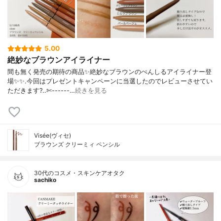
5.00
絶妙なブラウンアイライナー
間も無く発売の期待の商品✨絶妙なブラウンのぺんしるアイライナー登
場✨✨.今回はプレゼントキャンペーンに当選したのでレビューさせてい
ただきます?..✄------…
続きを見る
Visée(ヴィセ)
ブラウンズ クリーミィ ペンシル
30代のコスメ・スキンケアオタク
sachiko