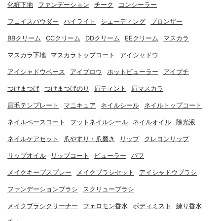
化粧下地
ファンデーション
チーク
コンシーラー
フェイスパウダー
ハイライト
シェーディング
ブロンザー
BBクリーム
CCクリーム
DDクリーム
EEクリーム
マスカラ
マスカラ下地
マスカラトップコート
アイシャドウ
アイシャドウベース
アイブロウ
ホットビューラー
アイプチ
つけまつげ
つけまつげのり
眉ティント
眉マスカラ
眉毛テンプレート
マニキュア
ネイルシール
ネイルトップコート
ネイルベースコート
フットネイルシール
ネイルオイル
除光液
ネイルケアセット
爪やすり・爪磨き
リップ
クレヨンリップ
リップオイル
リップコート
ビューラー
パフ
メイクキープスプレー
メイクブラシセット
アイシャドウブラシ
ファンデーションブラシ
スクリューブラシ
メイクブラシクリーナー
フェロモン香水
ボディミスト
練り香水