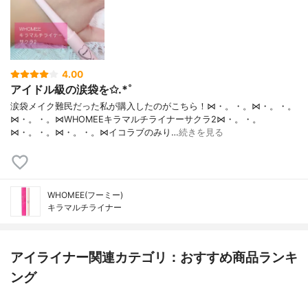
4.00
アイドル級の涙袋を✩.*˚
涙袋メイク難民だった私が購入したのがこちら！⋈・。・。⋈・。・。
⋈・。・。⋈WHOMEEキラマルチライナーサクラ2⋈・。・。
⋈・。・。⋈・。・。⋈イコラブのみり…
続きを見る
WHOMEE(フーミー)
キラマルチライナー
アイライナー関連カテゴリ：おすすめ商品ランキ
ング