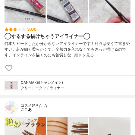
3.00
◯するする描けちゃうアイライナー◯
何本リピートしたか分からないアイライナーです！利点は安くて書きや
すい。芯が細く柔らかくて、全然力を入れなくてもさっと描けるので
す。インラインを描くのにも苦労しな…
続きを見る
CANMAKE(キャンメイク)
クリーミータッチライナー
コスメ好き₍ᐢ.ˬ.ᐢ₎
ここあ