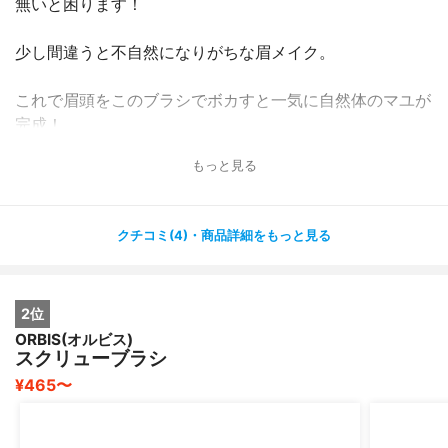
無いと困ります！
少し間違うと不自然になりがちな眉メイク。
これで眉頭をこのブラシでボカすと一気に自然体のマユが
完成！
もっと見る
私の使い方は眉メイクをした最後に眉頭をボカす時に使い
ます！
クチコミ(4)・商品詳細をもっと見る
眉頭が濃すぎると、キツい印象になりがちなので、ボカし
て柔らかい印象なる様に気をつけています。
2位
ORBIS(オルビス)
スクリューブラシ
¥465〜