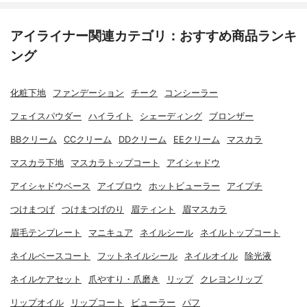
アイライナー関連カテゴリ：おすすめ商品ランキ
ング
化粧下地
ファンデーション
チーク
コンシーラー
フェイスパウダー
ハイライト
シェーディング
ブロンザー
BBクリーム
CCクリーム
DDクリーム
EEクリーム
マスカラ
マスカラ下地
マスカラトップコート
アイシャドウ
アイシャドウベース
アイブロウ
ホットビューラー
アイプチ
つけまつげ
つけまつげのり
眉ティント
眉マスカラ
眉毛テンプレート
マニキュア
ネイルシール
ネイルトップコート
ネイルベースコート
フットネイルシール
ネイルオイル
除光液
ネイルケアセット
爪やすり・爪磨き
リップ
クレヨンリップ
リップオイル
リップコート
ビューラー
パフ