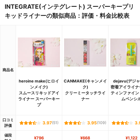
INTEGRATE(インテグレート) スーパーキープリ
キッドライナーの類似商品：評価・料金比較表
商品名
heroine make(ヒロイ
CANMAKE(キャンメイ
dejavu(デジ
ンメイク)
ク)
密着アイライナ
スムースリキッドアイ
クリーミータッチライ
ティンファイン
ライナー スーパーキー
ナー
ムペンシ
プ
口コミ
3.97
(51)
3.95
(109)
3.
評価
値段
¥796
¥668
¥1,122