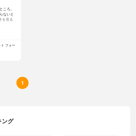
るところ。
すらないと
きを見る
コット フォー
1
キング