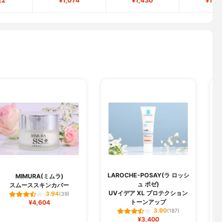
22
¥1,074
¥1,430
¥1,6
LAROCHE-POSAY(ラ ロッシ
H
MIMURA(ミムラ)
ュ ポゼ)
スムーススキンカバー
UVイデア XL プロテクション
3.94
(39)
トーンアップ
¥4,604
3.90
(187)
¥3,400