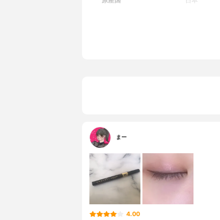
原産国
日本
まー
4.00