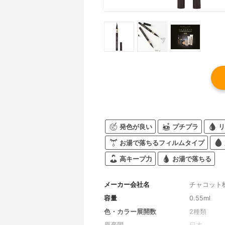
発色が良い
プチプラ
リ
お湯で落ちるフィルムタイプ
高キープ力
お湯で落ちる
メーカー会社名
チャコット
容量
0.55ml
色・カラー展開数
2種類