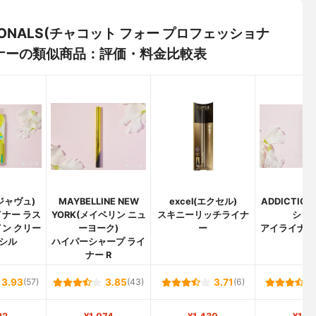
SSIONALS(チャコット フォー プロフェッショナ
イナーの類似商品：評価・料金比較表
デジャヴュ)
MAYBELLINE NEW
excel(エクセル)
ADDICTIO
ナー ラス
YORK(メイベリン ニュ
スキニーリッチライナ
ション
ン クリー
ーヨーク)
ー
アイライナー
シル
ハイパーシャープ ライ
ナー R
3.93
(57)
3.85
(43)
3.71
(6)