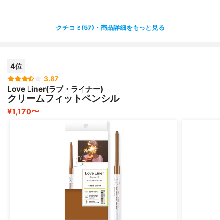
洗顔フォームで撫でてみても全く変わらない状態。
クチコミ(57)・商品詳細をもっと見る
クレンジング料を使用したらスッとスッキリオフできまし
た。
4位
3.87
それくらい強力なので
Love Liner(ラブ・ライナー)
涙目になりやすい私もパンダにならずで嬉しい！
クリームフィットペンシル
¥1,170〜
しかも美容成分配合なので
（セラミドNP、ローズマリーエキス、スクワラン（保
湿）
乾いた感もなくて1日中目元くっきりです。
化粧ポーチの1軍メンバーです♪
Lemon Square様を通じて