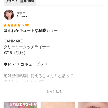
クチコミ・評判(109)
大学生
Suzuka
5.00
ほんわかキュートな粘膜カラー
CANMAKE
クリーミータッチライナー
¥715（税込）
🍓14 イチゴキューピッド
絶対擬似粘膜に使えるじゃん！と思って
購入しました(⑉• •⑉)♡
もっと見る
こんなに可愛い色が1000円以下でいいの...？
クリーミータッチライナーは