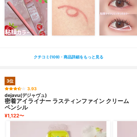
描きやすくて落ちにくいから
粘膜ラインの部分は特に擦れやすい部分なので
落ちにくくてこの色っていうのは有難い😭
着画には同時期に発売された
プランぷくの04を使用しました！
#CANMAK#キャンメイク #クリーミータッチライナー #
クチコミ(109)・商品詳細をもっと見る
アイライナー #新作コスメ #スウォッチ #プチプラコスメ
#プチプラ #粘膜ライナー #粘膜ライン
3位
3.93
dejavu(デジャヴュ)
密着アイライナー ラスティンファイン クリーム
ペンシル
¥1,122〜