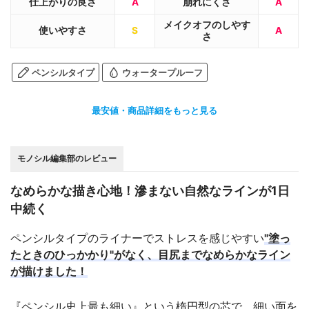
仕上がりの良さ
A
崩れにくさ
A
メイクオフのしやす
使いやすさ
S
A
さ
ペンシルタイプ
ウォータープルーフ
最安値・商品詳細をもっと見る
モノシル編集部のレビュー
なめらかな描き心地！滲まない自然なラインが1日
中続く
ペンシルタイプのライナーでストレスを感じやすい
"塗っ
たときのひっかかり"がなく、目尻までなめらかなライン
が描けました！
『ペンシル史上最も細い』という楕円型の芯で、細い面を