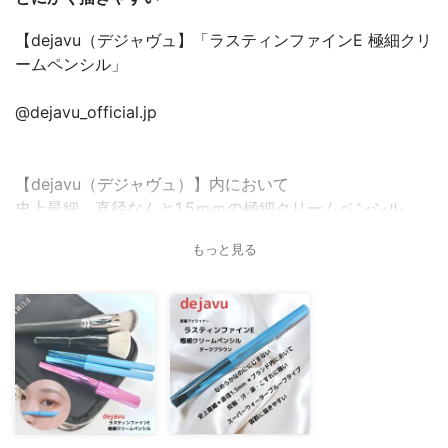
【dejavu（デジャヴュ】「ラスティンファインE 極細クリ
ームペンシル」
@dejavu_official.jp
【dejavu（デジャヴュ）】内において
史上最細、直径なんと1.5ｍｍの極細クリームペンシル。
もっと見る
とにかく描きやすい！
なめらかな描き心地で
本当に細いのでまつ毛のきわきわを攻める事ができる！
しかも、スーパーウォータープルーフタイプなので
皮脂・汗・涙とこすれに強いのは
試し描きに腕に描いたラインを
指でこすっても何もならず