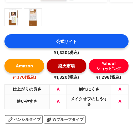
極細クリームペンシルダークブラウンを提供していただき
ました🍋
@cchannel_lemonsquare
#デジャヴュ #アイメイク #マスクメイク #コスメ好きな
公式サイト
人と繋がりたい #極細クリームペンシル #アイライナー #
アイライン #ペンシルアイライナー #目元メイク #新発売
¥1,320(税込)
Yahoo!
Amazon
楽天市場
ショッピング
¥1,170(税込)
¥1,320(税込)
¥1,298(税込)
仕上がりの良さ
A
崩れにくさ
A
メイクオフのしやす
使いやすさ
A
A
さ
ペンシルタイプ
Wプルーフタイプ