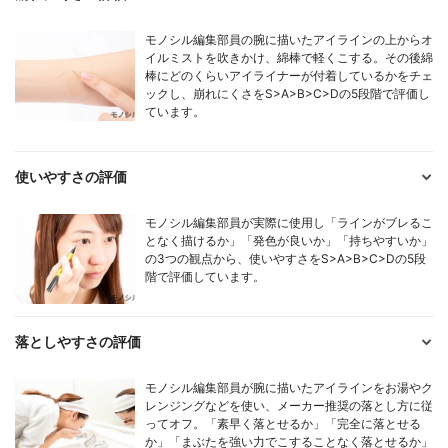
モノシル編集部員の腕に描いたアイラインの上からオ
イルミストを吹きかけ、綿棒で軽くこする。その後綿
棒にどのくらいアイライナーが付着しているかをチェ
ックし、崩れにくさをS>A>B>C>Dの5段階で評価し
ています。
使いやすさの評価
モノシル編集部員が実際に使用し「ラインがブレるこ
となく描けるか」「発色が良いか」「持ちやすいか」
の3つの観点から、使いやすさをS>A>B>C>Dの5段
階で評価しています。
落としやすさの評価
モノシル編集部員が腕に描いたアイラインをお湯やク
レンジングなどを使い、メーカー推奨の落とし方に従
ってオフ。「素早く落とせるか」「完全に落とせる
か」「まぶたを強い力でこすることなく落とせるか」