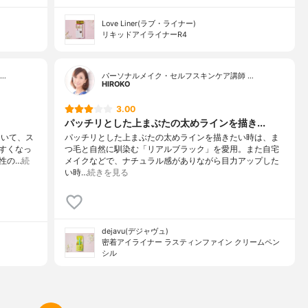
Love Liner(ラブ・ライナー)
リキッドアイライナーR4
…
パーソナルメイク・セルフスキンケア講師 …
HlROKO
3.00
パッチリとした上まぶたの太めラインを描き...
ていて、ス
パッチリとした上まぶたの太めラインを描きたい時は、ま
すくなっ
つ毛と自然に馴染む「リアルブラック」を愛用。また自宅
性の…
続
メイクなどで、ナチュラル感がありながら目力アップした
い時…
続きを見る
dejavu(デジャヴュ)
密着アイライナー ラスティンファイン クリームペン
シル