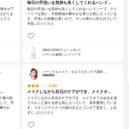
毎日の手洗いを気持ち良くしてくれるハンド...
色と輝きが丁
毎日の手洗いを気持ち良くしてくれるハンドソープ。クリ
上がりま
ーミーな泡と、天然精油の爽やかな香りが気に入っていま
を見る
す。手洗いの回数が多いので、ヤシの実から作られていて
手肌…
続きを見る
WASH BON(ウォシュボン)
ハーバル薬用ハンドソープ
…
パーソナルメイク・セルフスキンケア講師 …
HlROKO
3.00
.
メイクしながら目元のケアができ、メイクオ...
ク後の顔
メイクしながら目元のケアができ、メイクオフもぬるま湯
離して、手
でスルッと落ちる所も気に入っていて、長年愛用していま
爽やか
す。リキッドライナーの筆の太さとコシが丁度良く、よれ
ずに…
続きを見る