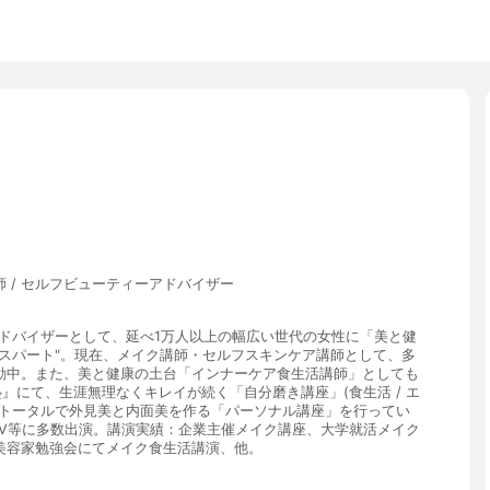
 / セルフビューティーアドバイザー
ーアドバイザーとして、延べ1万人以上の幅広い世代の女性に「美と健
スパート"。現在、メイク講師・セルフスキンケア講師として、多
動中。また、美と健康の土台「インナーケア食生活講師」としても
塾』にて、生涯無理なくキレイが続く「自分磨き講座」(食生活 / エ
や、トータルで外見美と内面美を作る「パーソナル講座」を行ってい
TV等に多数出演。講演実績：企業主催メイク講座、大学就活メイク
美容家勉強会にてメイク食生活講演、他。