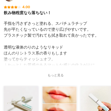
#コスメレポ
4.00
#コスメ垢
飲み物程度なら落ちない！
#コスメ部
#美容垢
手指を汚さずさっと塗れる、スパチュラチップ
#置き画
先が平たくなっているので塗り広げやすいです。
#テーブルフォト
プラスチック製で汚れても拭き取れて良かったです。
#テーブルフォトブース
透明な液体のりのようなリキッド
ほんのりシトラス系の香りもします
塗ってからティッシュオフ。
ふわっとした質感のあるマットな感じの仕上がりに
少し時間が経つと、唇の表面にラップをかぶせたような
もっと見る
スルスルっとした感じになりました。
リップのベタつき感がなくなり
コップやマスクに色移りしなくて快適
飲み物くらいなら全然落ちないと感じました。
少し乾燥する感じとマット仕上がりは好みが分かれそうで