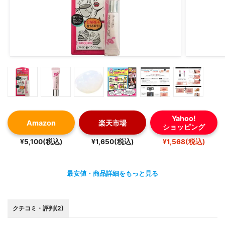
SUQQU→液体に近い
addiction→液体に近い
固形かつマット系が色移りしにくい印象でした。
今マスク生活で使えるリップに制限がありますよね。。。
こちらを使って手持ちのお気に入りリップを活用できるよ
うにしてみませんか？？
#マスクメイク
Yahoo!
Amazon
楽天市場
ショッピング
#リップ
#リップコート
¥5,100(税込)
¥1,650(税込)
¥1,568(税込)
#Amplitude
#コロナ
最安値・商品詳細をもっと見る
#マスクにつかないリップ
#マスク生活
#唇_ケア
クチコミ・評判(2)
#買って後悔させません #隠れ名品 #色っぽリップ #乾燥