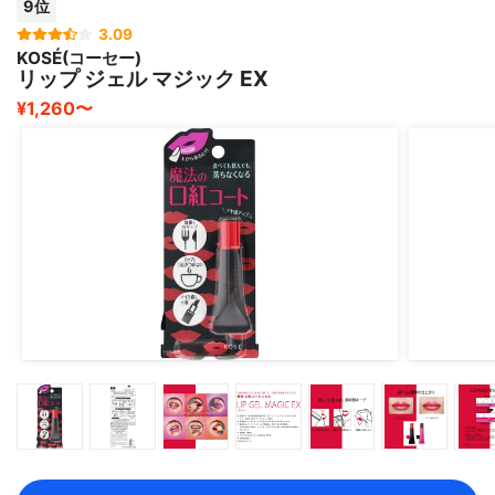
9位
3.09
KOSÉ(コーセー)
リップ ジェル マジック EX
¥1,260〜