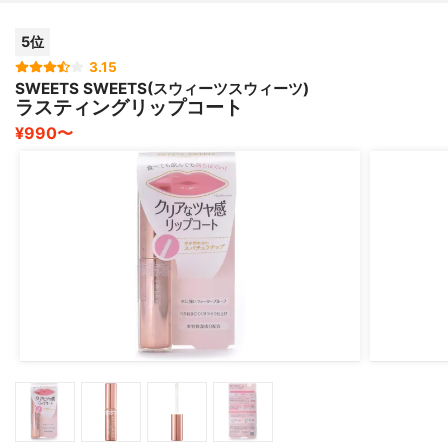
プチプラでこれだけ仕事すれば十分だと思います❗️おすす
5位
めです❗️
3.15
SWEETS SWEETS(スウィーツスウィーツ)
ラスティングリップコート
¥990〜