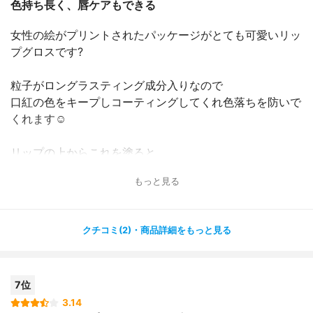
色持ち長く、唇ケアもできる
女性の絵がプリントされたパッケージがとても可愛いリッ
プグロスです?
粒子がロングラスティング成分入りなので
口紅の色をキープしコーティングしてくれ色落ちを防いで
くれます☺️
リップの上からこれを塗ると
飲み物を飲んでもカップに色がつきにくく、
もっと見る
マスクへも色移りがしにくくなるので感動します?！
アルガンオイル・マカダミアナッツオイル・グレープシー
クチコミ(2)・商品詳細をもっと見る
ドオイル・オリーブオイルも配合なので
唇の乾燥を防ぎ、保湿できます＾＾
これを塗り始めてから唇の皮がむけにくくなったので嬉し
7位
いです⭐︎
3.14