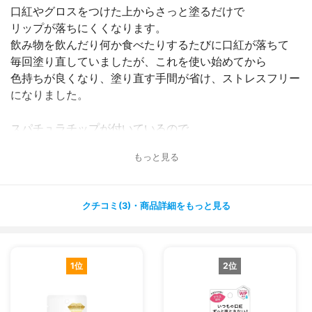
口紅やグロスをつけた上からさっと塗るだけで
リップが落ちにくくなります。
飲み物を飲んだり何か食べたりするたびに口紅が落ちて
毎回塗り直していましたが、これを使い始めてから
色持ちが良くなり、塗り直す手間が省け、ストレスフリー
になりました。
スパチュラチップが付いているので、
リップコートを指を使ってつける必要がなく、手が汚れな
もっと見る
いのも嬉しいです。
ウォータープルーフなので水に強く、飲み物を飲んでも
クチコミ(3)・商品詳細をもっと見る
口紅の色をキープできます。
オレンジ油、グレープフルーツ果実エキス、キイチゴエキ
スなどの美容成分も配合されているので
1位
2位
つけながら唇の保湿ケアもでき一石二鳥です。