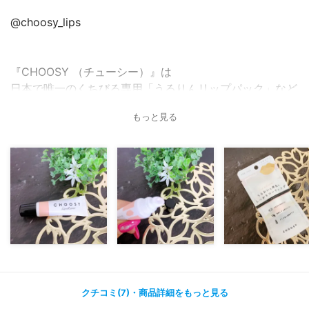
@choosy_lips
『CHOOSY （チューシー）』は
日本で唯一のくちびる専用「うるりんリップパック」など
にリップケアアイテムを中心に2011年にデビューしたキュ
もっと見る
ートでポップなブランド♫
そんな中「リップオイルコート」は
うるおい・発色のWキープでくちびる美人に♫
サラッとしてるけど、やっぱりリップコート的なテクスチ
ャーで
ツヤツヤでしっとりなくちびるに導いてくれる♡
もう塗ったら、顔までプリンセスになった気分の
クチコミ(7)・商品詳細をもっと見る
ツヤツヤぷるぷるなんです♡