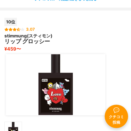
ほんっとに付かないのでこれは是非おすすめです♪
私は今、大好きなカラーの口紅を毎日楽しんでいます⭐️
10位
3.07
コロナ禍だからってメイクを我慢しても楽しくないし、や
stimmung(スティモン)
っぱり、バッチリとメイクするとモチベーション上がりま
リップ グロッシー
すよね〜♫
¥459〜
クチコミ
投稿