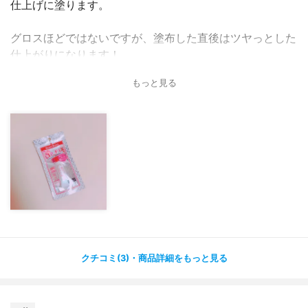
仕上げに塗ります。
グロスほどではないですが、塗布した直後はツヤっとした
仕上がりになります！
もっと見る
でもやはりリップは取れちゃいました…?
これはたぶん私の唇の問題もあると思います。
どんなにみんなが落ちない！と言ってるティントでも、す
ぐ落ちるので…?今まで落ちなかったリップなんてないで
す…?（韓国ティントも全滅）
あと少し乾燥が気になりました?
強いて言えばマスクにそんなにリップがついてなかった気
がします?
クチコミ(3)・商品詳細をもっと見る
もうこまめに塗り直すかないと開き直ろうかなと思います
笑