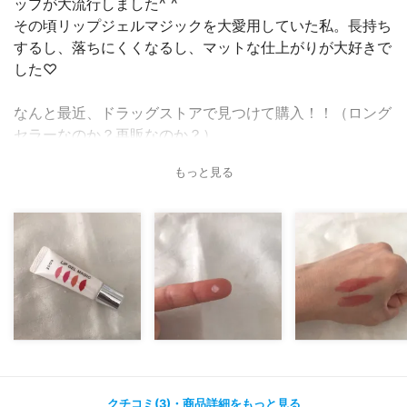
ップが大流行しました^ ^
その頃リップジェルマジックを大愛用していた私。長持ち
するし、落ちにくくなるし、マットな仕上がりが大好きで
した♡
なんと最近、ドラッグストアで見つけて購入！！（ロング
セラーなのか？再販なのか？）
もっと見る
今の私の使い方としては、マスクの下でバッチリとリップ
メイクする為に使っています💄
しっかりとコートされるのでマスクに口紅が付くことはあ
りません。
ピタッと密着するのでマスクの下で口紅がヨレることもあ
りません。
4枚目に載せた写真は、下側だけリップジェルマジックを
塗布してからティッシュオフしたものです。ティッシュに
口紅が付いてないのが見えるでしょうか？？
クチコミ(3)・商品詳細をもっと見る