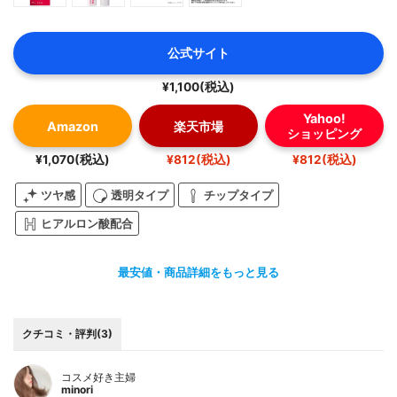
【公式ページ】
https://www.cosme.net/product/product_id/10209488/
公式サイト
top
¥1,100(税込)
#choosy
Yahoo!
Amazon
楽天市場
#チューシー
ショッピング
#リップオイルコート
¥1,070(税込)
¥812(税込)
¥812(税込)
#くちびるケア
#くちびる保湿
ツヤ感
透明タイプ
チップタイプ
#マスク生活
ヒアルロン酸配合
#発色
#うるおい
最安値・商品詳細をもっと見る
#コスメ好きな人と繋がりたい
#美容好きな人と繋がりたい
クチコミ・評判(3)
#スキンケア好きな人と繋がりたい
#メイク
コスメ好き主婦
#スキンケアオタク
minori