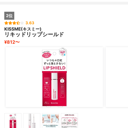
この感覚やめられない～～い♫
2位
3.63
KISSME(キスミー)
口紅の上から塗っておくだけで
リキッドリップシールド
食べても、飲んでも色褪せる事もなし！
¥812〜
ティッシュオフしてもほぼ色移りなしなので
今のマスク生活でもマスクはずした時
残念な口元になることも心配ないかも♡
コートオイルの絶妙なバランスのおかげで
色持ちもキープしつつしっとりツヤツヤの唇に♫
メイクも映える発色になるのが嬉しい
「CHOOSYリップオイルコート」です♡