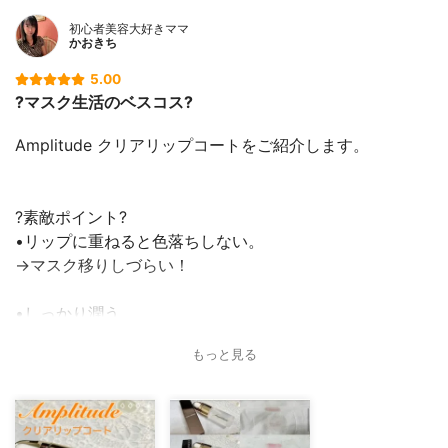
初心者美容大好きママ
かおきち
5.00
?マスク生活のベスコス?
Amplitude クリアリップコートをご紹介します。
?素敵ポイント?
•リップに重ねると色落ちしない。
→マスク移りしづらい！
•しっかり潤う。
もっと見る
•カラーを長時間キープできる。
使い方は簡単?‍♀️
一滴弱手のひらに出して、リップのついた唇に指でぽんぽ