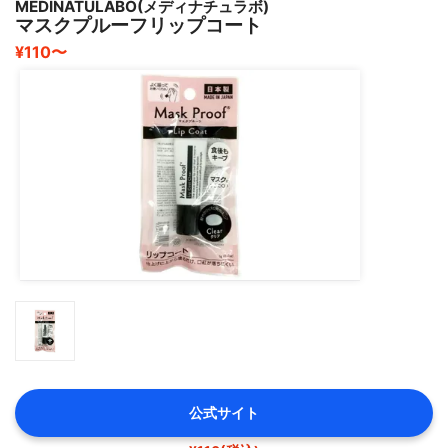
MEDINATULABO(メディナチュラボ)
コスパもいいので継続しやすくオススメです(๑╹ω╹๑ )
マスクプルーフリップコート
¥110〜
公式サイト