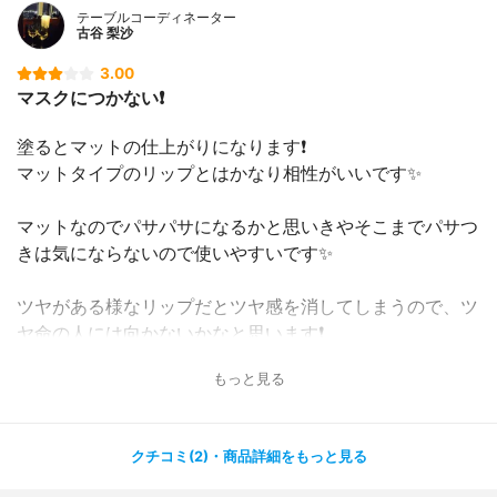
撃退アイテム #わたしの垢抜け方法
テーブルコーディネーター
古谷 梨沙
3.00
マスクにつかない❗️
塗るとマットの仕上がりになります❗️
マットタイプのリップとはかなり相性がいいです✨
マットなのでパサパサになるかと思いきやそこまでパサつ
きは気にならないので使いやすいです✨
ツヤがある様なリップだとツヤ感を消してしまうので、ツ
ヤ命の人には向かないかなと思います❗️
もっと見る
マスクにリップがつきにくくなるので私は重宝してます?
あと結構しっかり振らないと水っぽい液で出てきてしまう
クチコミ(2)・商品詳細をもっと見る
ので、振るのがちょっと疲れます?