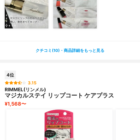
んと叩きいれる→ティッシュオフでOK?‍♀️
オイルなのでツヤっとするし、潤いも与えてくれます?
何よりもリップカラーと混ざりにくく、長時間キープでき
る優れものなんです?
ただ、残念ながら相性もあり、マット系のものが相性が良
クチコミ(10)・商品詳細をもっと見る
いです?
グロスやリキッド系はどうしても滲んでしまい効果が半減
されてしまいます。
4位
3.15
4種類テストした結果がありますのでご参照ください。
RIMMEL(リンメル)
マジカルステイ リップコート ケアプラス
写真はリップコートあるなしで比較したものです。
¥1,568〜
上がなし、下がなしです?‍♀️
そしてお試ししたメーカのリップが上から、
ローラメルシエ→固形 やや艶あり
クリニーク→固形 やや艶あり