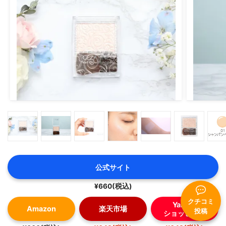
ち！
シルバーラメ苦手なイエべ秋の私も、顔色悪くならず使え
ました👍🏻
肌なじみも良く、溶け込むような艶になるので
ハイライト難民さんにぜひ使って欲しい商品です！
✔04 PINK SPARKLING
ゴールドラメと聞いて買いましたが大正解！
こっちのカラーの方がゴールドラメ感が強いです！
日本のプチプラでゴールドラメあんまりないから、
ゴールドラメ好きさん本当に買って欲しい！
スウォッチは指でギューって押し付けながら塗ってるので
かなりコーラルカラーも発色してますが、
優しく塗れば淡くなり、チークとしても使いやすいです
公式サイト
👏🏻
チークレス派だけど少し血色が欲しい人、
¥660(税込)
時短メイクをしたい人、ゴールドラメ好きさんにゴリ押し
クチコミ
Yahoo!
Amazon
楽天市場
したいカラーです！
投稿
ショッピング