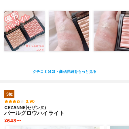
ラメ感とパール感の比率がちょうど良くて、
ナチュラルな日にも濃いメイクの日にも使えます！
上品でかなり好き！
私的には指塗りで塗るのがおすすめ！
頬も指で塗るとより密着力上がります🐯◎！
✔メガ割マストバイに入れようと思っていたくらい好き！
本当はメガ割マストバイに入れようと思っていたのです
が、
メガ割前にCLIO決算セールしてて在庫がなかったのを確
クチコミ(42)・商品詳細をもっと見る
認していたので、
もしかしたら在庫ないかも…と思って入れませんでした💦
3位
✔03 GOLDEN TIME
3.90
ベージュベースに細かいシルバーラメ！！
CEZANNE(セザンヌ)
ベージュの影響か、ゴールドラメもあるように思えます💭
パールグロウハイライト
(実際入っているのかも…？)
¥648〜
スタンダードに使いやすいハイライトをお探しならこっ