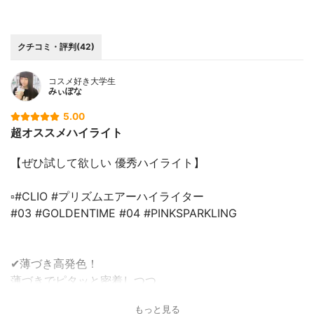
クチコミ・評判(42)
コスメ好き大学生
みぃぽな
5.00
超オススメハイライト
【ぜひ試して欲しい 優秀ハイライト】
▫️#CLIO #プリズムエアーハイライター
#03 #GOLDENTIME #04 #PINKSPARKLING
✔薄づき高発色！
薄づきでピタッと密着しつつ、
ちゃんと細かいパールがぎっしり肌に乗ってくれるので、
もっと見る
綺麗なツヤを作ることができます！