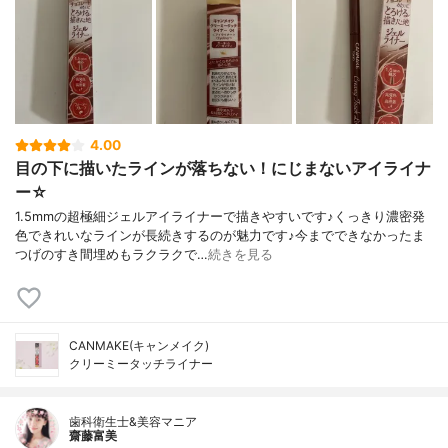
4.00
目の下に描いたラインが落ちない！にじまないアイライナ
ー☆
1.5mmの超極細ジェルアイライナーで描きやすいです♪くっきり濃密発
色できれいなラインが長続きするのが魅力です♪今までできなかったま
つげのすき間埋めもラクラクで…
続きを見る
CANMAKE(キャンメイク)
クリーミータッチライナー
歯科衛生士&美容マニア
齋藤富美