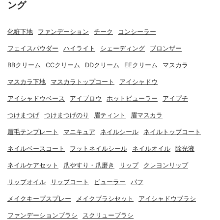
ング
化粧下地
ファンデーション
チーク
コンシーラー
フェイスパウダー
ハイライト
シェーディング
ブロンザー
BBクリーム
CCクリーム
DDクリーム
EEクリーム
マスカラ
マスカラ下地
マスカラトップコート
アイシャドウ
アイシャドウベース
アイブロウ
ホットビューラー
アイプチ
つけまつげ
つけまつげのり
眉ティント
眉マスカラ
眉毛テンプレート
マニキュア
ネイルシール
ネイルトップコート
ネイルベースコート
フットネイルシール
ネイルオイル
除光液
ネイルケアセット
爪やすり・爪磨き
リップ
クレヨンリップ
リップオイル
リップコート
ビューラー
パフ
メイクキープスプレー
メイクブラシセット
アイシャドウブラシ
ファンデーションブラシ
スクリューブラシ