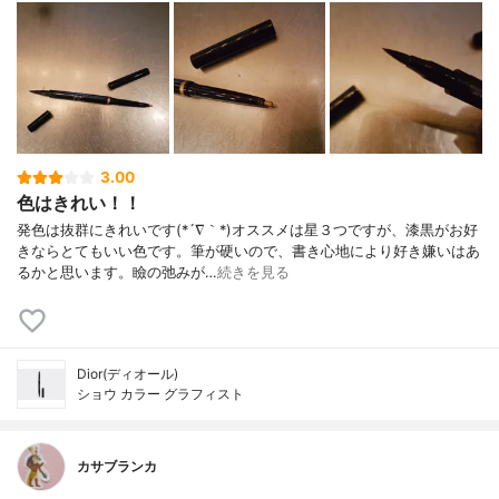
3.00
色はきれい！！
発色は抜群にきれいです(*´∇｀*)オススメは星３つですが、漆黒がお好
きならとてもいい色です。筆が硬いので、書き心地により好き嫌いはあ
るかと思います。瞼の弛みが…
続きを見る
Dior(ディオール)
ショウ カラー グラフィスト
カサブランカ