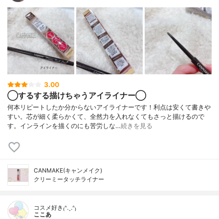
3.00
◯するする描けちゃうアイライナー◯
何本リピートしたか分からないアイライナーです！利点は安くて書きや
すい。芯が細く柔らかくて、全然力を入れなくてもさっと描けるので
す。インラインを描くのにも苦労しな…
続きを見る
CANMAKE(キャンメイク)
クリーミータッチライナー
コスメ好き₍ᐢ.ˬ.ᐢ₎
ここあ