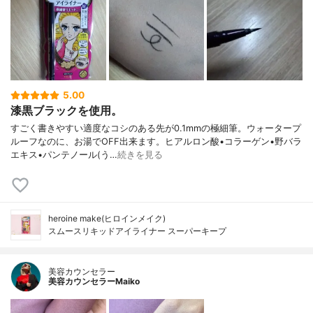
5.00
漆黒ブラックを使用。
すごく書きやすい適度なコシのある先が0.1mmの極細筆。ウォータープ
ルーフなのに、お湯でOFF出来ます。ヒアルロン酸•コラーゲン•野バラ
エキス•パンテノール(う…
続きを見る
heroine make(ヒロインメイク)
スムースリキッドアイライナー スーパーキープ
美容カウンセラー
美容カウンセラーMaiko