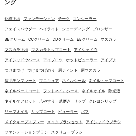
ング
化粧下地
ファンデーション
チーク
コンシーラー
フェイスパウダー
ハイライト
シェーディング
ブロンザー
BBクリーム
CCクリーム
DDクリーム
EEクリーム
マスカラ
マスカラ下地
マスカラトップコート
アイシャドウ
アイシャドウベース
アイブロウ
ホットビューラー
アイプチ
つけまつげ
つけまつげのり
眉ティント
眉マスカラ
眉毛テンプレート
マニキュア
ネイルシール
ネイルトップコート
ネイルベースコート
フットネイルシール
ネイルオイル
除光液
ネイルケアセット
爪やすり・爪磨き
リップ
クレヨンリップ
リップオイル
リップコート
ビューラー
パフ
メイクキープスプレー
メイクブラシセット
アイシャドウブラシ
ファンデーションブラシ
スクリューブラシ