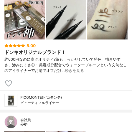
5.00
ドンキオリジナルブランド！
約600円なのに高クオリティ?筆もしっかりしていて発色、描きやす
さ、滲みにくさ◎！美容成分配合でウォータープルーフという文句なし
のアイライナー??お湯でオフだけ…
続きを見る
PICOMONTE(ピコモンテ)
ビューティフルライナー
会社員
みゆ