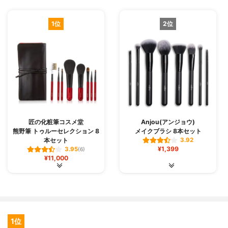
1位
2位
匠の化粧筆コスメ堂
Anjou(アンジョウ)
熊野筆 トゥルーセレクション 8
メイクブラシ 8本セット
本セット
3.92
¥1,399
3.95
(6)
¥11,000
1位