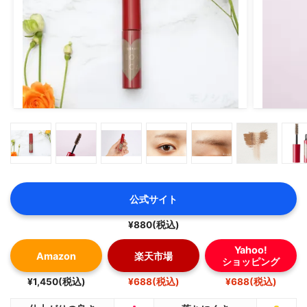
このアイブロウ、ファンの方も多いと思いますのでこの機
会に是非〜✨
#サナエクセル
#パウダー&ペンシル
#アイブロウ
#新色
#提供_エクセル
公式サイト
¥880(税込)
Yahoo!
Amazon
楽天市場
ショッピング
¥1,450(税込)
¥688(税込)
¥688(税込)