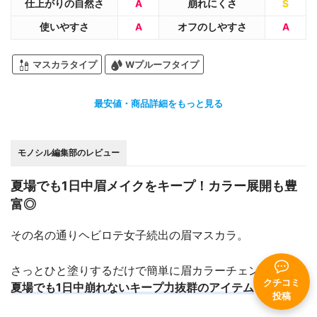
イブロウ３D #低温グレージュ眉 #コスメレビュー #美容
仕上がりの自然さ
A
崩れにくさ
S
垢 #美容垢さんと繋がりたい #アイメイク #低彩度メイク
使いやすさ
A
オフのしやすさ
A
#低彩度 #グレー #グレージュ
マスカラタイプ
Wプルーフタイプ
*1 脱色したような色合い
*2 メイクアップ効果
最安値・商品詳細をもっと見る
モノシル編集部のレビュー
夏場でも1日中眉メイクをキープ！カラー展開も豊
富◎
その名の通りヘビロテ女子続出の眉マスカラ。
さっとひと塗りするだけで簡単に眉カラーチェンジでき、
クチコミ
夏場でも1日中崩れないキープ力抜群のアイテム
です！
投稿