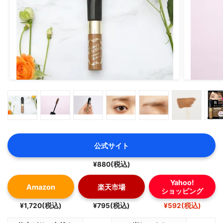
デザイニングアイブロウ3Ｄでは
3色の濃淡グラデーションで立体眉を実現◎
のっぺり眉の卒業式！
立体感あるふんわりとした仕上がりに！🩷
パウダーは軽やかな質感で肌にフィット。
眉だけでなくノーズシャドウとしても🙆‍♀️
🔸3ＤアイブロウカラーZ
🔸デザイニングアイブロウ3Ｄ
2アイテム使用する事でワントーン眉獲得🏅
数量限定品なので急いでGETしてね✊💖
公式サイト
┈┈┈┈┈┈┈┈┈┈
¥880(税込)
Yahoo!
Amazon
楽天市場
ショッピング
¥1,720(税込)
¥795(税込)
¥592(税込)
#アイブロウ #３DアイブロウカラーＺ #デザイニングア