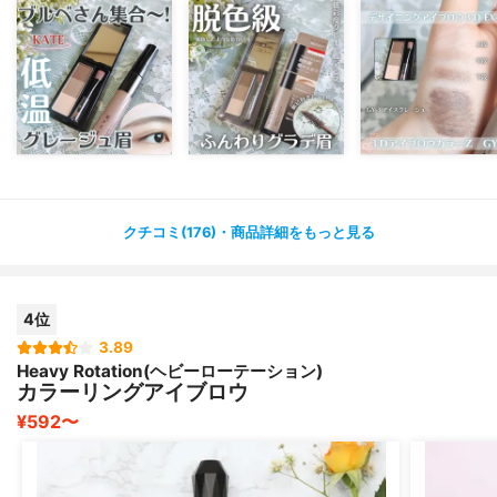
-`📢⋆ ブルベ圧勝のアイスグレー眉❄
┈┈┈┈┈┈┈┈┈┈
色素薄い系メイクとはまた違う！
低彩度グレーニュアンスで作る
ふんわりグラデ眉がかわいすぎた🤍
クチコミ(176)・商品詳細をもっと見る
🔸３ＤアイブロウカラーＺ GY-3
🔸デザイニングアイブロウ３Ｄ EX-13
どちらも数量限定カラーなのが悔しい🥲
4位
3.89
3ＤアイブロウカラーZは
Heavy Rotation(ヘビーローテーション)
まるで脱色級*1の眉マスカラ！
カラーリングアイブロウ
黒々と濃い眉毛でもカラーチェンジ*2◎
¥592〜
お色はめちゃくちゃ素敵なアイスグレージュ‪。
ぱりぱりしづらくふんわりとした仕上がり🫰
地肌に付きにくい小回りきくブラシも魅力的❣️