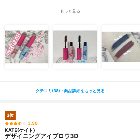
わいいカラーだなあと思って買いました♡
もっと見る
インテグレートの眉マスカラって実ははじめて使ったんだ
けど、大きめのブラシのわりに毛が柔らかいから塗りやす
くて感動〜！
わたしのふさふさ眉をしっかり染めてくれるのですごく使
いやすいな〜と思いました◎
▶︎PK746 どれみピンク
くすみ感のあるピンクで、すごく使いやすいカラー！
しっかりピンク眉になるんだけど、奇抜すぎずに意外とデ
イリーに使いやすいカラーです◎
クチコミ(38)・商品詳細をもっと見る
▶︎BL648 あいこブルー
こちらもくすみ感のあるブルー。
3位
ブルーの眉って大丈夫かな？と思ったんだけど笑、わたし
3.90
は毛が黒いので意外と馴染んでくれます。
KATE(ケイト)
黒髪や暗髪だとより使いやすいカラーだと思います◎
デザイニングアイブロウ3D