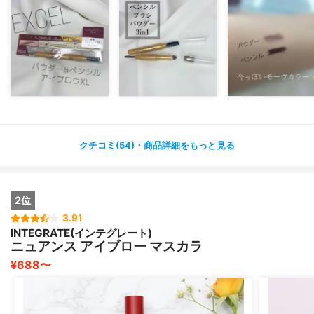
私が愛してやまない（10本以上リピートw）アイブロウさ
んから新色ですよ〜📢
これのいいところは、描きやすい！
とにかく描きやすいw
クチコミ(54)・商品詳細をもっと見る
パウダーもブラシも付いてくれるので一本で済んでしまう
ところも恐らく人気の秘訣なのではないでしょうか🤔
2位
3.91
INTEGRATE(インテグレート)
今回のカラーは今っぽいモーヴカラーで髪色が暗めでも少
ニュアンス アイブロー マスカラ
し明るくても、使い方次第でいい感じの眉毛にできますよ
¥688〜
👍