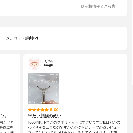
記載情報ミス報告
クチコミ・評判(2)
大学生
mogu
5.00
ゴム
平たい顔族の救い
用だけど
1000円以下でこのクオリティーはすごいです…私は顔がの
特殊成型
っぺり＋奥二重なのですがこのぐらいカーブの浅いビュー
ィット感
ラーでなければまつげをキャッチしてくれません。力加