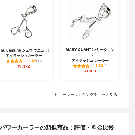
MARY QUANT(マリークヮン
shu uemura(シュウ ウエムラ)
ト)
アイラッシュカーラー
ミ
アイラッシュ カーラー
3.87
(15)
3.83
¥1,372
(2)
¥1,100
ビューラーランキングをもっと見る
リングパワーカーラーの類似商品：評価・料金比較