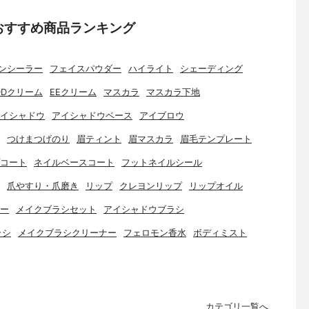
おすすめ商品ランキング
ンシーラー
フェイスパウダー
ハイライト
シェーディング
DDクリーム
EEクリーム
マスカラ
マスカラ下地
イシャドウ
アイシャドウベース
アイブロウ
つけまつげのり
眉ティント
眉マスカラ
眉毛テンプレート
コート
ネイルベースコート
フットネイルシール
爪やすり・爪磨き
リップ
クレヨンリップ
リップオイル
ー
メイクブラシセット
アイシャドウブラシ
ラシ
メイクブラシクリーナー
フェロモン香水
ボディミスト
カテゴリ一覧へ