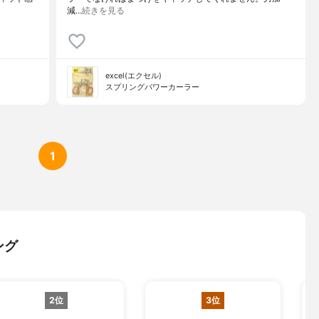
減…
続きを見る
excel(エクセル)
スプリングパワーカーラー
1
ング
2位
3位