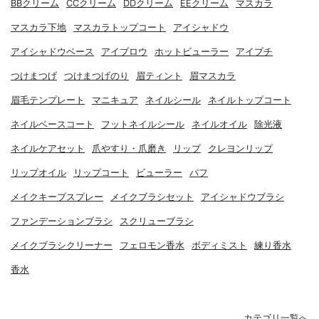
BBクリーム
CCクリーム
DDクリーム
EEクリーム
マスカラ
マスカラ下地
マスカラトップコート
アイシャドウ
アイシャドウベース
アイブロウ
ホットビューラー
アイプチ
つけまつげ
つけまつげのり
眉ティント
眉マスカラ
眉毛テンプレート
マニキュア
ネイルシール
ネイルトップコート
ネイルベースコート
フットネイルシール
ネイルオイル
除光液
ネイルケアセット
爪やすり・爪磨き
リップ
クレヨンリップ
リップオイル
リップコート
ビューラー
パフ
メイクキープスプレー
メイクブラシセット
アイシャドウブラシ
ファンデーションブラシ
スクリューブラシ
メイクブラシクリーナー
フェロモン香水
ボディミスト
練り香水
香水
カテゴリ一覧へ