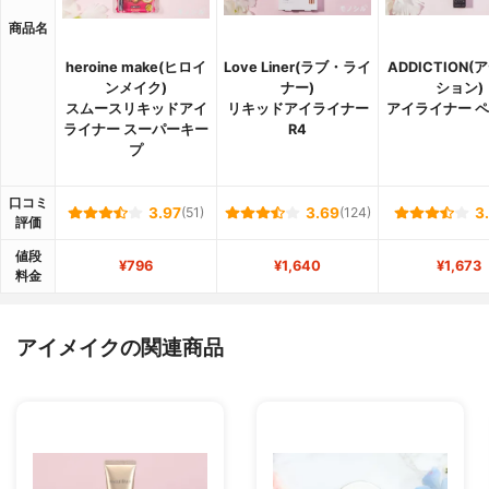
商品名
heroine make(ヒロイ
Love Liner(ラブ・ライ
ADDICTION
ンメイク)
ナー)
ション)
スムースリキッドアイ
リキッドアイライナー
アイライナー 
ライナー スーパーキー
R4
プ
口コミ
3.97
(51)
3.69
(124)
3
評価
値段
¥796
¥1,640
¥1,673
料金
アイメイクの関連商品