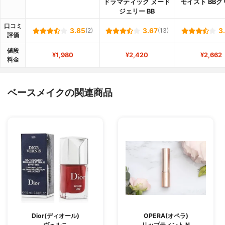
ドラマティック ヌード
モイスト BB
ジェリー BB
口コミ
3.85
(2)
3.67
(13)
3
評価
値段
¥1,980
¥2,420
¥2,662
料金
ベースメイクの関連商品
Dior(ディオール)
OPERA(オペラ)
ヴェルニ
リップティント N