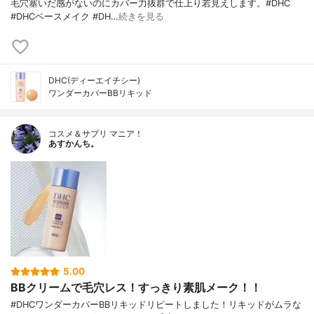
毛穴塞いだ感がないのにカバー力抜群で仕上り若見えします。#DHC
ミン酸2Na、硫酸Mg、トコフェロール、フ
#DHCベースメイク #DH…
続きを見る
ェノキシエタノール、（＋/－）タルク、酸
化チタン、酸化鉄、水酸化Al
DHC(ディーエイチシー)
ワンダーカバーBBリキッド
コスメ＆サプリ マニア！
あすかんち。
5.00
BBクリームで毛穴レス！すっきり素肌メーク！！
#DHCワンダーカバーBBリキッドリピートしました！リキッドがムラな