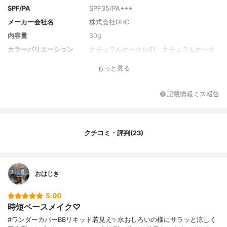
SPF/PA
SPF35/PA+++
メーカー会社名
株式会社DHC
内容量
30g
カラーバリエーション
ナチュラルオークル01、ナチュラルオーク
ル02
もっと見る
全成分
水、シクロペンタシロキサン、エタノー
ル、ポリグリセリル－3ポリジメチルシロキ
シエチルジメチコン、ビスPEG－18メチル
記載情報ミス報告
エーテルジメチルシラン、ステアリン酸、
ジメチコン、トリメチルシロキシケイ酸、B
G、PEG－9ポリジメチルシロキシエチルジ
メチコン、カプリリルメチコン、ポリメチ
クチコミ・評判(23)
ルシルセスキオキサン、メタケイ酸アルミ
ン酸Mg、（メタクリル酸ラウリル/ジメタ
クリル酸グリコール）クロスポリマー、
（ジメチコン/ビニルジメチコン）クロスポ
おはじき
リマー、シリカ、アセロラ果実エキス、カ
ニナバラ果実エキス、ヒアルロン酸Na、
5.00
（アクリレーツ/アクリル酸エチルヘキシル/
時短ベースメイク♡
メタクリル酸ジメチコン）コポリマー、ジ
ステアルジモニウムヘクトライト、イソス
#ワンダーカバーBBリキッド若見え✨水おしろいの様にサラッと涼しく
テアリルグリセリル、ステアロイルグルタ