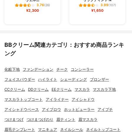
3.76
3.99
(26)
(107)
¥2,300
¥1,650
BBクリーム関連カテゴリ：おすすめ商品ランキ
ング
化粧下地
ファンデーション
チーク
コンシーラー
フェイスパウダー
ハイライト
シェーディング
ブロンザー
CCクリーム
DDクリーム
EEクリーム
マスカラ
マスカラ下地
マスカラトップコート
アイライナー
アイシャドウ
アイシャドウベース
アイブロウ
ホットビューラー
アイプチ
つけまつげ
つけまつげのり
眉ティント
眉マスカラ
眉毛テンプレート
マニキュア
ネイルシール
ネイルトップコート