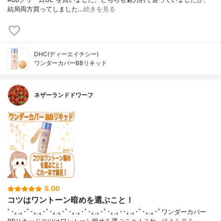
結局両方買ってしました…
続きを見る
DHC(ディーエイチシー)
ワンダーカバーBBリキッド
ネザーランドドワーフ
5.00
コツはワントーン暗めを選ぶこと！
ﾟ･｡.｡･ﾟ･｡.｡･ﾟ･｡.｡･ﾟ･｡.｡･ﾟ･｡.｡･ﾟ･｡.｡･･｡.｡･ﾟ･｡.｡･ﾟワンダーカバー