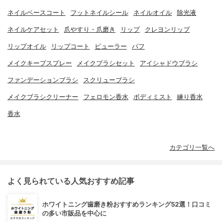
ネイルベースコート
フットネイルシール
ネイルオイル
除光液
ネイルケアセット
爪やすり・爪磨き
リップ
クレヨンリップ
リップオイル
リップコート
ビューラー
パフ
メイクキープスプレー
メイクブラシセット
アイシャドウブラシ
ファンデーションブラシ
スクリューブラシ
メイクブラシクリーナー
フェロモン香水
ボディミスト
練り香水
香水
カテゴリ一覧へ
よく見られている人気おすすめ記事
ホワイトニング歯磨き粉おすすめランキング52選！口コミ
の多い市販品を中心に