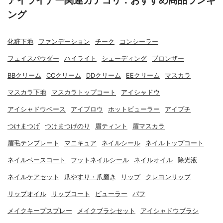
アイライナー関連カテゴリ：おすすめ商品ランキ
ング
化粧下地
ファンデーション
チーク
コンシーラー
フェイスパウダー
ハイライト
シェーディング
ブロンザー
BBクリーム
CCクリーム
DDクリーム
EEクリーム
マスカラ
マスカラ下地
マスカラトップコート
アイシャドウ
アイシャドウベース
アイブロウ
ホットビューラー
アイプチ
つけまつげ
つけまつげのり
眉ティント
眉マスカラ
眉毛テンプレート
マニキュア
ネイルシール
ネイルトップコート
ネイルベースコート
フットネイルシール
ネイルオイル
除光液
ネイルケアセット
爪やすり・爪磨き
リップ
クレヨンリップ
リップオイル
リップコート
ビューラー
パフ
メイクキープスプレー
メイクブラシセット
アイシャドウブラシ