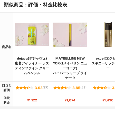
類似商品：評価・料金比較表
商品名
dejavu(デジャヴュ)
MAYBELLINE NEW
excel(エク
密着アイライナー ラス
YORK(メイベリン ニュ
スキニーリッチ
ティンファイン クリー
ーヨーク)
ー
ムペンシル
ハイパーシャープ ライ
ナー R
口コミ
3.93
(57)
3.85
(43)
3
評価
値段
¥1,122
¥1,074
¥1,430
料金