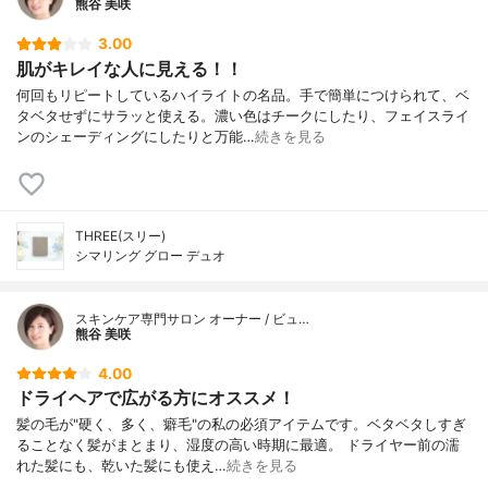
熊谷 美咲
3.00
肌がキレイな人に見える！！
何回もリピートしているハイライトの名品。手で簡単につけられて、ベ
タベタせずにサラッと使える。濃い色はチークにしたり、フェイスライ
ンのシェーディングにしたりと万能…
続きを見る
THREE(スリー)
シマリング グロー デュオ
スキンケア専門サロン オーナー / ビュ…
熊谷 美咲
4.00
ドライヘアで広がる方にオススメ！
髪の毛が"硬く、多く、癖毛"の私の必須アイテムです。ベタベタしすぎ
ることなく髪がまとまり、湿度の高い時期に最適。 ドライヤー前の濡
れた髪にも、乾いた髪にも使え…
続きを見る