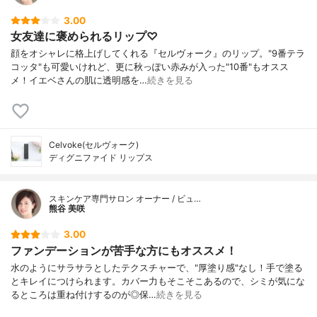
3.00
女友達に褒められるリップ♡
顔をオシャレに格上げしてくれる『セルヴォーク』のリップ。"9番テラ
コッタ"も可愛いけれど、更に秋っぽい赤みが入った"10番"もオスス
メ！イエベさんの肌に透明感を…
続きを見る
Celvoke(セルヴォーク)
ディグニファイド リップス
スキンケア専門サロン オーナー / ビュ…
熊谷 美咲
3.00
ファンデーションが苦手な方にもオススメ！
水のようにサラサラとしたテクスチャーで、"厚塗り感"なし！手で塗る
とキレイにつけられます。カバー力もそこそこあるので、シミが気にな
るところは重ね付けするのが◎保…
続きを見る