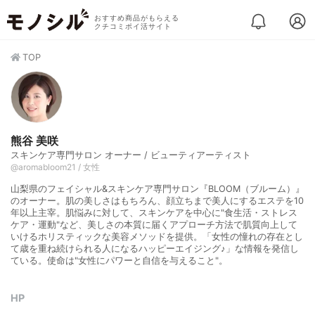
おすすめ商品がもらえる
クチコミポイ活サイト
TOP
熊谷 美咲
スキンケア専門サロン オーナー / ビューティアーティスト
@aromabloom21 / 女性
山梨県のフェイシャル&スキンケア専門サロン『BLOOM（ブルーム）』
のオーナー。肌の美しさはもちろん、顔立ちまで美人にするエステを10
年以上主宰。肌悩みに対して、スキンケアを中心に"食生活・ストレス
ケア・運動"など、美しさの本質に届くアプローチ方法で肌質向上して
いけるホリスティックな美容メソッドを提供。「女性の憧れの存在とし
て歳を重ね続けられる人になるハッピーエイジング♪」な情報を発信し
ている。使命は"女性にパワーと自信を与えること"。
HP