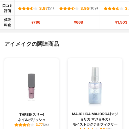
口コミ
3.97
(51)
3.95
(109)
3
評価
値段
¥796
¥668
¥1,503
料金
アイメイクの関連商品
MAJOLICA MAJORCA(マジ
THREE(スリー)
ョリカ マジョルカ)
ネイルポリッシュ
モイストカクテルフィクサー
3.77
(24)