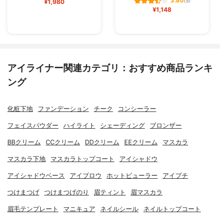
3.80
¥1,980
(5)
¥1,148
アイライナー関連カテゴリ：おすすめ商品ランキ
ング
化粧下地
ファンデーション
チーク
コンシーラー
フェイスパウダー
ハイライト
シェーディング
ブロンザー
BBクリーム
CCクリーム
DDクリーム
EEクリーム
マスカラ
マスカラ下地
マスカラトップコート
アイシャドウ
アイシャドウベース
アイブロウ
ホットビューラー
アイプチ
つけまつげ
つけまつげのり
眉ティント
眉マスカラ
眉毛テンプレート
マニキュア
ネイルシール
ネイルトップコート