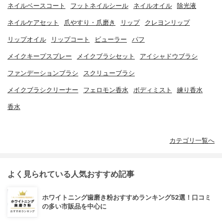
ネイルベースコート
フットネイルシール
ネイルオイル
除光液
ネイルケアセット
爪やすり・爪磨き
リップ
クレヨンリップ
リップオイル
リップコート
ビューラー
パフ
メイクキープスプレー
メイクブラシセット
アイシャドウブラシ
ファンデーションブラシ
スクリューブラシ
メイクブラシクリーナー
フェロモン香水
ボディミスト
練り香水
香水
カテゴリ一覧へ
よく見られている人気おすすめ記事
ホワイトニング歯磨き粉おすすめランキング52選！口コミ
の多い市販品を中心に