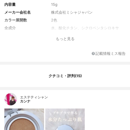
内容量
15g
メーカー会社名
株式会社ミシャジャパン
カラー展開数
2色
全成分
水、酸化チタン、シクロペンタシロキサ
ン、メトキシケイヒ酸エチルヘキシル、サ
もっと見る
リチル酸エチルヘキシル、トリメチルシロ
キシケイ酸、グリセリン、PEG-8ジメチコ
ン、BG、ペンチレングリコール、ナイアシ
記載情報ミス報告
ンアミド、ジフェニルシロキシフェニルト
リメチコン、安息香酸アルキル(C12-15)、
酸化鉄、シクロヘキサシロキサン、ジヘプ
タン酸ネオペンチルグリコール、ジ(カプリ
クチコミ・評判(15)
ル/カプリン酸)BG、セチルPEG/PPG-10/1
ジメチコン、PEG-8、硫酸Mg、ジメチコ
ン、(ビニルジメチコン/メチコンシルセスキ
オキサン)クロスポリマー、イソステアリン
エステティシャン
酸ソルビタン、(HDI/トリメチロールヘキシ
カンナ
ルラクトン)クロスポリマー、メタクリル酸
メチルクロスポリマー、ジステアルジモニ
ウムヘクトライト、ステアリン酸、アルミ
ナ、トリエトキシカプリリルシラン、ジメ
チコンクロスポリマー、エチルヘキシルグ