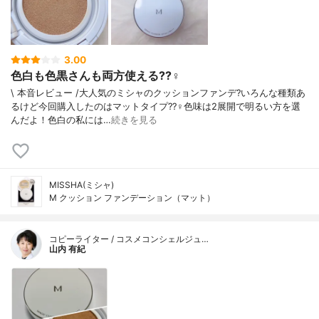
リセリン、アデノシン、EDTA-2Na、シリ
カ、カニナバラ果実油、窒化ホウ素、アボ
カド油、オリーブ果実油、キシリトール、P
EG-32、ヒマワリ種子油、テリハボク種子
3.00
油、ダイサンチク水、DPG、ハマメリスエ
色白も色黒さんも両方使える??‍♀️
キス、バオバブ果実エキス、酸素、トコフ
ェロール、フェノキシエタノール、香料
\ 本音レビュー /大人気のミシャのクッションファンデ?いろんな種類あ
るけど今回購入したのはマットタイプ??‍♀️色味は2展開で明るい方を選
んだよ！色白の私には…
続きを見る
MISSHA(ミシャ)
M クッション ファンデーション（マット）
コピーライター / コスメコンシェルジュ…
山内 有紀