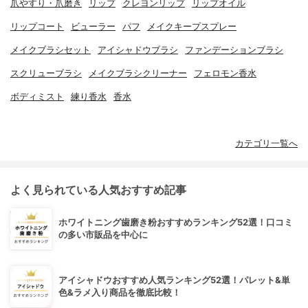
爪やすり・爪磨き
リップ
クレヨンリップ
リップオイル
リップコート
ビューラー
パフ
メイクキープスプレー
メイクブラシセット
アイシャドウブラシ
ファンデーションブラシ
スクリューブラシ
メイクブラシクリーナー
フェロモン香水
ボディミスト
練り香水
香水
カテゴリ一覧へ
よく見られている人気おすすめ記事
ホワイトニング歯磨き粉おすすめランキング52選！口コミ
の多い市販品を中心に
アイシャドウおすすめ人気ランキング52選！パレット&単
色&ラメ入り商品を徹底比較！