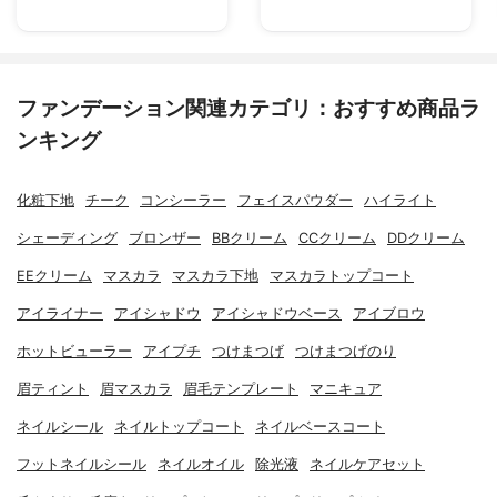
ファンデーション関連カテゴリ：おすすめ商品ラ
ンキング
化粧下地
チーク
コンシーラー
フェイスパウダー
ハイライト
シェーディング
ブロンザー
BBクリーム
CCクリーム
DDクリーム
EEクリーム
マスカラ
マスカラ下地
マスカラトップコート
アイライナー
アイシャドウ
アイシャドウベース
アイブロウ
ホットビューラー
アイプチ
つけまつげ
つけまつげのり
眉ティント
眉マスカラ
眉毛テンプレート
マニキュア
ネイルシール
ネイルトップコート
ネイルベースコート
フットネイルシール
ネイルオイル
除光液
ネイルケアセット