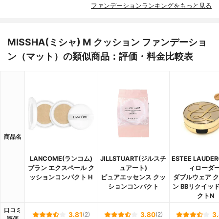
ファンデーションランキングをもっと見る
MISSHA(ミシャ) M クッション ファンデーショ
ン（マット）の類似商品：評価・料金比較表
商品名
LANCOME(ランコム)
JILLSTUART(ジルスチ
ESTEE LAUDE
ブラン エクスペール ク
ュアート)
ィローダー
ッションコンパクト H
ピュアエッセンス クッ
ダブルウェア 
ションコンパクト
ン BBリクイッ
クトN
口コミ
3.81
(2)
3.80
(2)
3
評価