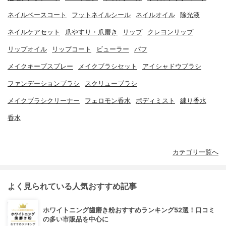
ネイルベースコート
フットネイルシール
ネイルオイル
除光液
ネイルケアセット
爪やすり・爪磨き
リップ
クレヨンリップ
リップオイル
リップコート
ビューラー
パフ
メイクキープスプレー
メイクブラシセット
アイシャドウブラシ
ファンデーションブラシ
スクリューブラシ
メイクブラシクリーナー
フェロモン香水
ボディミスト
練り香水
香水
カテゴリ一覧へ
よく見られている人気おすすめ記事
ホワイトニング歯磨き粉おすすめランキング52選！口コミ
の多い市販品を中心に