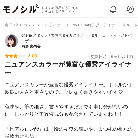
おすすめ商品がもらえる
クチコミポイ活サイト
TOP
コスメ
アイライナー
Love Liner(ラブ・ライナー) リキ
cherie スタッフ / 美眉スタイリスト / トータルビューティーアドバ
イザー
雨堤 磨奈美
3.00
更新日時：6ヶ月以上前
ニュアンスカラーが豊富な優秀アイライナ
ー...
ニュアンスカラーが豊富な優秀アイライナー。ボトルが丁
度良い太さと重さなので、ブレなく書きやすいです♡
色味や、筆の細さ、書きやすさだけでも申し分がないの
に、しっかりと美容液成分も配合されていますね！！
『ヒアルロン酸』は、瞼のキワの潤いや、まつ毛の根元の
補修力にも◎