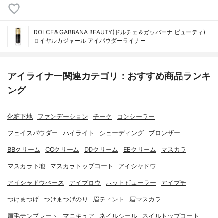
DOLCE＆GABBANA BEAUTY(ドルチェ＆ガッバーナ ビューティ)
ロイヤルカジャール アイパウダーライナー
アイライナー関連カテゴリ：おすすめ商品ランキ
ング
化粧下地
ファンデーション
チーク
コンシーラー
フェイスパウダー
ハイライト
シェーディング
ブロンザー
BBクリーム
CCクリーム
DDクリーム
EEクリーム
マスカラ
マスカラ下地
マスカラトップコート
アイシャドウ
アイシャドウベース
アイブロウ
ホットビューラー
アイプチ
つけまつげ
つけまつげのり
眉ティント
眉マスカラ
眉毛テンプレート
マニキュア
ネイルシール
ネイルトップコート