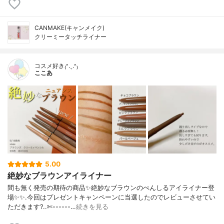
CANMAKE(キャンメイク)
クリーミータッチライナー
コスメ好き₍ᐢ.ˬ.ᐢ₎
ここあ
5.00
絶妙なブラウンアイライナー
間も無く発売の期待の商品✨絶妙なブラウンのぺんしるアイライナー登
場✨✨.今回はプレゼントキャンペーンに当選したのでレビューさせてい
ただきます?..✄------…
続きを見る