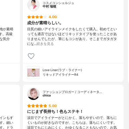
コスメコンシェルジュ
中村 瑞穂
4.00
成分が素晴らしい。
地が素晴
目尻の細いアイラインメイクをしたくて購入。初めてとい
す。高級
っても過言ではないほどリキッドタイプを使ったことがあ
な気分
りませんでしたが、筆にもコシがあり、そこまでガタガタ
にな…
続きを見る
Love Liner(ラブ・ライナー)
リキッドアイライナーR4
ファッションブロガー / コーディネータ…
chica
5.00
にじまず長持ち！色もステキ！
インもす
涙目でアイライナーがとにかく、落ちやすいので、落ちに
す。細い
くいものが好きなのですが、こちらは、落ちにくいです。
す。ドラ
涙目でもにじみにくく、かゆくなることもないので、お気