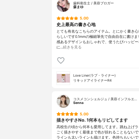
歯科衛生士 / 美容ブロガー
森まゆ
5.00
史上最高の書き心地
とても有名なこちらのアイテム。とにかく書き心
らしいです0.1mmの極細筆先で自由自在に書けま
感あるデザインもおしゃれで、使うたびハッピー
に…
続きを見る
Love Liner(ラブ・ライナー)
リキッドアイライナーR4
コスメコンシェルジュ / 美容インフルエ…
Senna
5.00
描きやすさNo. 1何本もリピしてます
高校生の頃から何本も愛用してます。跳ね上げラ
ごく描きやすく最後まで色が掠れることもないで
ラインも太いラインも描けます。色持ちもいいで