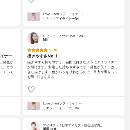
Love Liner(ラブ・ライナー)
リキッドアイライナーR4
レビュアー / YouTuber『Mii…
Mii
5.00
イナー
描きやすさNo. 1
。発色が
描きやすく持ちやすく、自由に好きなようにアイライナー
に、カラ
が引けます。安定した持ちやすさです！発色が良く、はっ
にくいで
きり描けます！色がハッキリわかるので、目力が際立って
お気…
続きを見る
Love Liner(ラブ・ライナー)
リキッドアイライナーR4
アイリスト / 日本アイリスト協会認定講…
板垣 未来