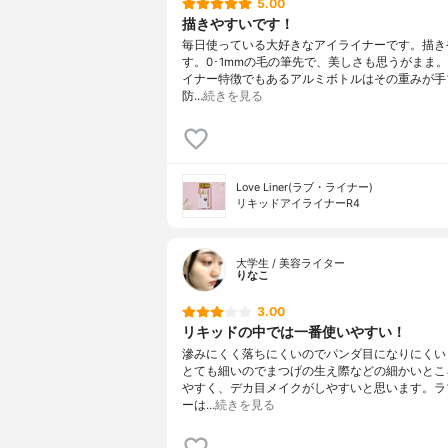
5.00
描きやすいです！
毎日使っている大好きなアイライナーです。描き
す。0･1mmの毛の筆先で、美しさも思うがまま
イナー特徴でもあるアルミボトルはその重みが手
防…
続きを見る
Love Liner(ラブ・ライナー)
リキッドアイライナーR4
大学生 / 美容ライター
りなこ
3.00
リキッドの中では一番使いやすい！
滲みにくく落ちにくいのでパンダ目になりにくい
とても細いのでまつげの生え際などの細かいとこ
やすく、デカ目メイクがしやすいと思います。ラ
ーは…
続きを見る