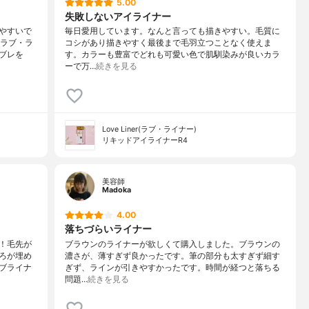
5.00
失敗しないアイライナー
やすいで
毎日愛用しています。なんと言っても描きやすい。毛質に
。ラブ・ラ
コシがあり描きやすく最後まで毛羽立つことなく使えま
ブレを
す。カラーも豊富でどれも可愛い色で肌馴染みが良いカラ
ーで万…
続きを見る
Love Liner(ラブ・ライナー)
リキッドアイライナーR4
美容師
Madoka
4.00
落ちづらいライナー
！毛先が
ブラウンのライナーが欲しくて購入しました。ブラウンの
ろが埋め
濃さが、薄すぎず良かったです。筆の部分も太すぎず細す
ブライナ
ぎず、ラインが引きやすかったです。時間が経つと落ちる
問題…
続きを見る