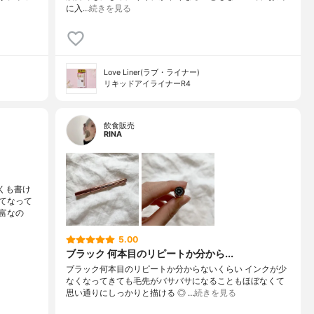
に入…
続きを見る
Love Liner(ラブ・ライナー)
リキッドアイライナーR4
飲食販売
RINA
くも書け
てなって
富なの
5.00
ブラック 何本目のリピートか分から...
ブラック何本目のリピートか分からないくらい ㅤㅤㅤㅤㅤㅤインクが少
なくなってきても毛先がバサバサになることもほぼなくて
思い通りにしっかりと描ける ◎ ㅤㅤㅤㅤㅤ…
続きを見る