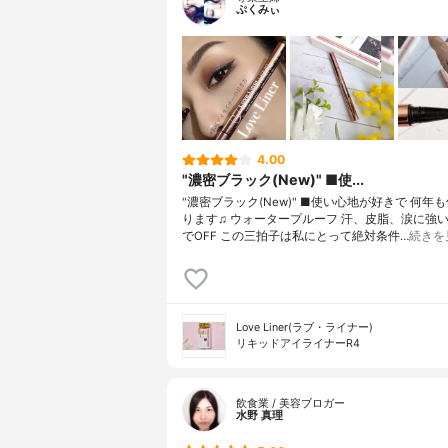
ぷくみぃ
4.00
"濃密ブラック(New)" ■使...
"濃密ブラック(New)" ■使い心地が好きで 何年
ります♫ ウォータープルーフ 汗、皮脂、涙に強い
でOFF この三拍子は私にとって絶対条件…
続きを
Love Liner(ラブ・ライナー)
リキッドアイライナーR4
飲食業 / 美容ブロガー
水野 真理