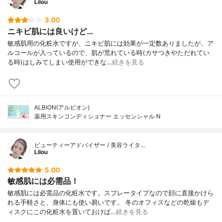
Lilou
3.00
ニキビ肌には良いけど…
敏感肌用の化粧水ですが、ニキビ肌には効果が一定数ありましたが、ア
ルコールが入っているので、肌が荒れている時(カサつきやただれてい
る時)はしみてしまい使用ができな…
続きを見る
ALBION(アルビオン)
薬用スキンコンディショナー エッセンシャル N
ビューティーアドバイザー / 美容ライタ…
Lilou
5.00
敏感肌には必需品！
敏感肌には必需品の化粧水です。スプレータイプなので顔に直接かけら
れる手軽さと、身体にも使い易いです。 冬のオフィスなどの乾燥もデ
ィスクにこの化粧水を置いておけば…
続きを見る