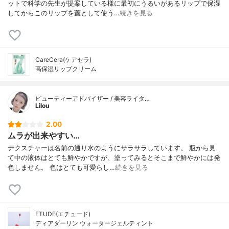
ットで科学の先生が提案している様に最初にうるいがあるリップで保湿
してからこのリップを蓋として使う…
続きを見る
CareCera(ケアセラ)
高保湿リップクリーム
ビューティーアドバイザー / 美容ライタ…
Lilou
2.00
ムラが出来やすい…
テクスチャーは名前の通り水のようにサラサラしています。 瓶から見
て中の液体はとても鮮やかですが、塗ってみるとそこまで鮮やかには発
色しません。 色はとても可愛らし…
続きを見る
ETUDE(エチュード)
ディアダーリン ウォータージェルティント