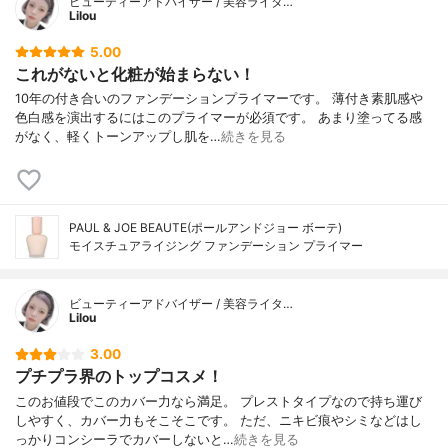
ビューティーアドバイザー / 美容ライタ…
Lilou
5.00
これがないと化粧が始まらない！
10年の付き合いのファンデーションプライマーです。 薄付き素肌感や
色白感を演出するにはこのプライマーが必須です。 あまり塗ってる感
がなく、軽くトーンアップし肌を…
続きを見る
PAUL & JOE BEAUTE(ポールアンドジョー ボーテ)
モイスチュアライジング ファンデーション プライマー
ビューティーアドバイザー / 美容ライタ…
Lilou
3.00
プチプラ界のトップコスメ！
このお値段でこのカバー力なら満足。 プレストタイプなので持ち運び
しやすく、カバー力もそこそこです。 ただ、ニキビ痕やシミなどはし
っかりコンシーラでカバーしないと…
続きを見る