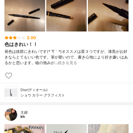
3.00
色はきれい！！
発色は抜群にきれいです(*´∇｀*)オススメは星３つですが、漆黒がお好
きならとてもいい色です。筆が硬いので、書き心地により好き嫌いはあ
るかと思います。瞼の弛みが…
続きを見る
Dior(ディオール)
ショウ カラー グラフィスト
主婦
kh