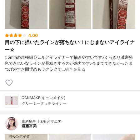
4.00
目の下に描いたラインが落ちない！にじまないアイライナ
ー☆
1.5mmの超極細ジェルアイライナーで描きやすいです♪くっきり濃密発
色できれいなラインが長続きするのが魅力です♪今までできなかったま
つげのすき間埋めもラクラクで…
続きを見る
CANMAKE(キャンメイク)
クリーミータッチライナー
歯科衛生士&美容マニア
齋藤富美