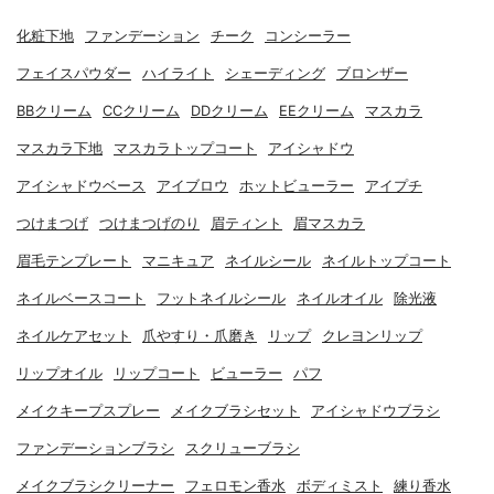
化粧下地
ファンデーション
チーク
コンシーラー
フェイスパウダー
ハイライト
シェーディング
ブロンザー
BBクリーム
CCクリーム
DDクリーム
EEクリーム
マスカラ
マスカラ下地
マスカラトップコート
アイシャドウ
アイシャドウベース
アイブロウ
ホットビューラー
アイプチ
つけまつげ
つけまつげのり
眉ティント
眉マスカラ
眉毛テンプレート
マニキュア
ネイルシール
ネイルトップコート
ネイルベースコート
フットネイルシール
ネイルオイル
除光液
ネイルケアセット
爪やすり・爪磨き
リップ
クレヨンリップ
リップオイル
リップコート
ビューラー
パフ
メイクキープスプレー
メイクブラシセット
アイシャドウブラシ
ファンデーションブラシ
スクリューブラシ
メイクブラシクリーナー
フェロモン香水
ボディミスト
練り香水