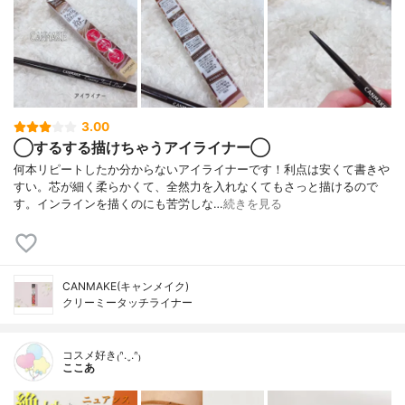
3.00
◯するする描けちゃうアイライナー◯
何本リピートしたか分からないアイライナーです！利点は安くて書きや
すい。芯が細く柔らかくて、全然力を入れなくてもさっと描けるので
す。インラインを描くのにも苦労しな…
続きを見る
CANMAKE(キャンメイク)
クリーミータッチライナー
コスメ好き₍ᐢ.ˬ.ᐢ₎
ここあ