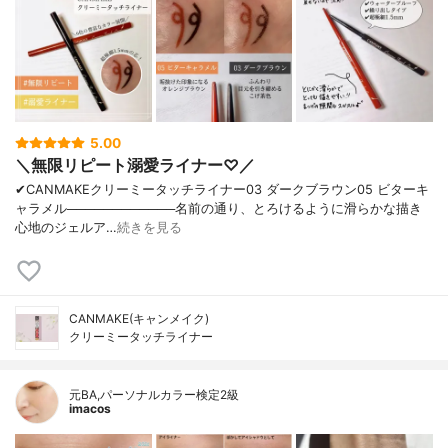
5.00
＼無限リピート溺愛ライナー♡／
✔︎CANMAKEクリーミータッチライナー03 ダークブラウン05 ビターキ
ャラメル────────────名前の通り、とろけるように滑らかな描き
心地のジェルア…
続きを見る
CANMAKE(キャンメイク)
クリーミータッチライナー
元BA,パーソナルカラー検定2級
imacos