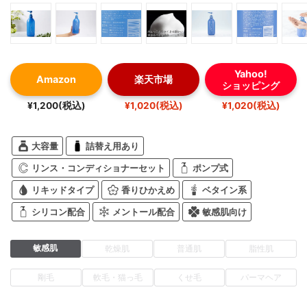
Yahoo!
Amazon
楽天市場
ショッピング
¥1,200(税込)
¥1,020(税込)
¥1,020(税込)
大容量
詰替え用あり
リンス・コンディショナーセット
ポンプ式
リキッドタイプ
香りひかえめ
ベタイン系
シリコン配合
メントール配合
敏感肌向け
敏感肌
乾燥肌
普通肌
脂性肌
剛毛
軟毛・猫っ毛
くせ毛
パーマヘア