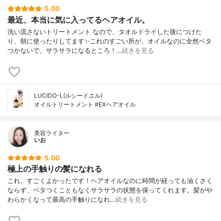
5.00
最近、本当に気に入ってるヘアオイル。
洗い流さないトリートメント なので、タオルドライした後につけた
り、朝に使ったりしてます✨これのすごい所が、オイルなのに全然ベタ
つかないで、サラサラになるところ！…
続きを見る
LUCIDO-L(ルシードエル)
オイルトリートメント #EXヘアオイル
美容ライター
いお
5.00
極上の手触りの髪になれる
これ、すごくよかったです！ヘアオイルなのに時間が経っても油くさく
ならず、ベタつくこともなくサラサラの状態を保ってくれます。髪がや
わらかくなって最高の手触りになれ…
続きを見る