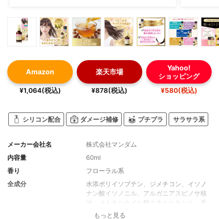
Yahoo!
Amazon
楽天市場
ショッピング
¥1,064(税込)
¥878(税込)
¥580(税込)
シリコン配合
ダメージ補修
プチプラ
サラサラ系
メーカー会社名
株式会社マンダム
内容量
60ml
香り
フローラル系
全成分
水添ポリイソブテン、ジメチコン、イソノ
ナン酸イソノニル、アルガニアスピノサ核
油、メトキシケイヒ酸エチルヘキシル、香
料
もっと見る