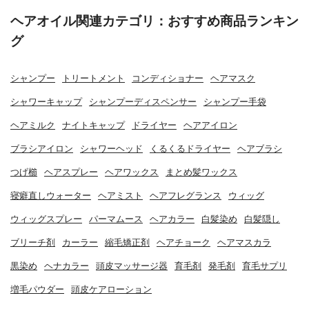
ヘアオイル関連カテゴリ：おすすめ商品ランキン
グ
シャンプー
トリートメント
コンディショナー
ヘアマスク
シャワーキャップ
シャンプーディスペンサー
シャンプー手袋
ヘアミルク
ナイトキャップ
ドライヤー
ヘアアイロン
ブラシアイロン
シャワーヘッド
くるくるドライヤー
ヘアブラシ
つげ櫛
ヘアスプレー
ヘアワックス
まとめ髪ワックス
寝癖直しウォーター
ヘアミスト
ヘアフレグランス
ウィッグ
ウィッグスプレー
パーマムース
ヘアカラー
白髪染め
白髪隠し
ブリーチ剤
カーラー
縮毛矯正剤
ヘアチョーク
ヘアマスカラ
黒染め
ヘナカラー
頭皮マッサージ器
育毛剤
発毛剤
育毛サプリ
増毛パウダー
頭皮ケアローション