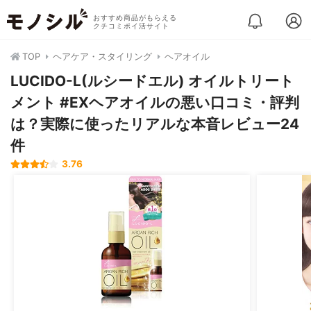
おすすめ商品がもらえる
クチコミポイ活サイト
TOP
ヘアケア・スタイリング
ヘアオイル
LUCIDO-L(ルシードエル) オイルトリート
メント #EXヘアオイルの悪い口コミ・評判
は？実際に使ったリアルな本音レビュー24
件
3.76