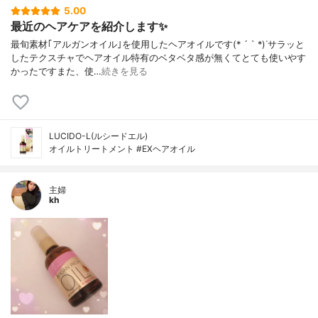
5.00
最近のヘアケアを紹介します✨
最旬素材｢アルガンオイル｣を使用したヘアオイルです(* ´ ` *)ᐝサラッと
したテクスチャでヘアオイル特有のベタベタ感が無くてとても使いやす
かったですまた、使…
続きを見る
LUCIDO-L(ルシードエル)
オイルトリートメント #EXヘアオイル
主婦
kh