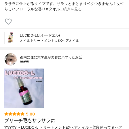
ラサラに仕上がるタイプです。サラッとまとまりベタつきません！女性
らしいフローラルな香り✿タオル…
続きを見る
LUCIDO-L(ルシードエル)
オイルトリートメント #EXヘアオイル
都内に住む大学生が美容にハマったお話
mayu
5.00
ブリーチ毛もサラサラに
??????? ~ LUCIDO-L トリートメントEXヘアオイル ~普段使ってるヘア