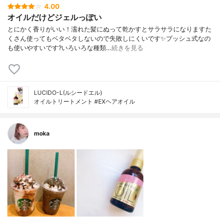
4.00
オイルだけどジェルっぽい
とにかく香りがいい！濡れた髪にぬって乾かすとサラサラになりますた
くさん使ってもベタベタしないので失敗しにくいです✨プッシュ式なの
も使いやすいです?いろいろな種類…
続きを見る
LUCIDO-L(ルシードエル)
オイルトリートメント #EXヘアオイル
moka