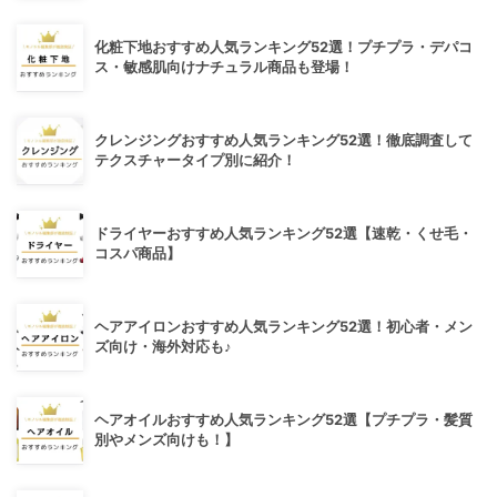
化粧下地おすすめ人気ランキング52選！プチプラ・デパコ
ス・敏感肌向けナチュラル商品も登場！
クレンジングおすすめ人気ランキング52選！徹底調査して
テクスチャータイプ別に紹介！
ドライヤーおすすめ人気ランキング52選【速乾・くせ毛・
コスパ商品】
ヘアアイロンおすすめ人気ランキング52選！初心者・メン
ズ向け・海外対応も♪
ヘアオイルおすすめ人気ランキング52選【プチプラ・髪質
別やメンズ向けも！】