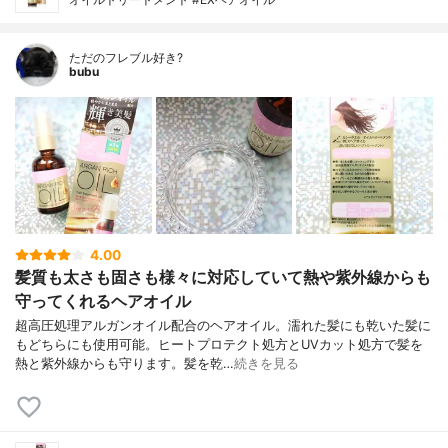
ただのフレブル好き?
bubu
4.00
髪質も太さも固さも様々に対応していて熱や紫外線からも
守ってくれるヘアオイル
超高圧処理アルガンオイル配合のヘアオイル。濡れた髪にも乾いた髪に
もどちらにも使用可能。ヒートプロテクト処方とUVカット処方で髪を
熱と紫外線からも守ります。髪を乾…
続きを見る