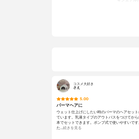
ポリマー、
マシ油、PPG
PG、エタノ
アゾリノン、
コスメ大好き
さえ
5.00
パーマヘアに
ウェット仕上げにしたい時のパーマのヘアセット
ています。乳液タイプのアウトバスをつけてから
本でセットできます。ポンプ式で使いやすいです
た…
続きを見る