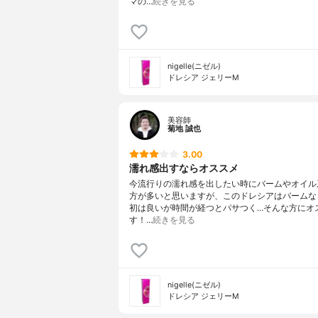
マの…
続きを見る
nigelle(ニゼル)
ドレシア ジェリーM
美容師
菊地 誠也
3.00
濡れ感出すならオススメ
今流行りの濡れ感を出したい時にバームやオイル
方が多いと思いますが、このドレシアはバームな
初は良いが時間が経つとパサつく…そんな方にオ
す！…
続きを見る
nigelle(ニゼル)
ドレシア ジェリーM