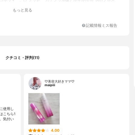
カルボマー、ヒドロキシプロピルデンプンリン酸、PEG-50水添ヒ
もっと見る
-4セテス-1、PPG-4セテス-20、PPG-8セテス-20、セテス-10、
ール、AMP、EDTA-2Na、フェノキシエタノール、メチルイソチ
香料、赤227
記載情報ミス報告
クチコミ・評判(11)
♡美容大好きママ♡
maipiii
に使用し
はこちら1
。気付い
4.00