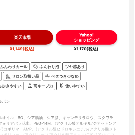
Yahoo!
楽天市場
ショッピング
¥1,149(税込)
¥1,170(税込)
ふんわりカール
ふんわり泡
ツヤ感あり
サロン取扱い品
ベタつき少なめ
ち歩きやすい
高キープ力
使いやすい
ルボン
ルオイル、BG、シア脂油、シア脂、キャンデリラロウ、スクワラ
ォリアバラ花水、PEG-14M、(アクリル酸アルキル/ジアセトンア
ド)コポリマーAMP、(アクリル酸ヒドロキシエチル/アクリル酸メト
コポリマー、(アクリレーツ/アクリル酸アルキル(C10-30))クロス