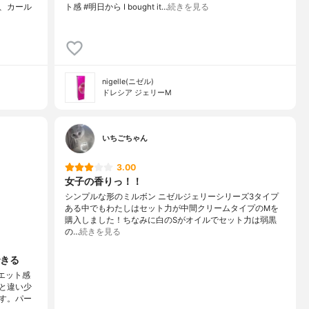
、カール
ト感 #明日から I bought it…
続きを見る
nigelle(ニゼル)
ドレシア ジェリーM
いちごちゃん
3.00
女子の香りっ！！
シンプルな形のミルボン ニゼルジェリーシリーズ3タイプ
ある中でもわたしはセット力が中間クリームタイプのMを
購入しました！ちなみに白のSがオイルでセット力は弱黒
の…
続きを見る
きる
エット感
と違い少
す。パー