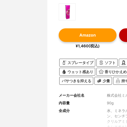
Amazon
¥1,460(税込)
スプレータイプ
ソフト
ウェット感あり
香りひかえめ
パサつきを抑える
少量
持
メーカー会社名
株式会社ミ
内容量
90g
全成分
水、ミネラ
ン、センチフ
クリルアミ
キシエチル)