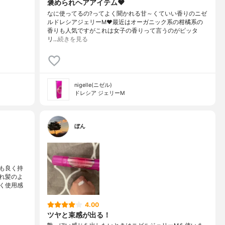
褒められヘアアイテム❤️
なに使ってるの?ってよく聞かれる甘～くていい香りのニゼ
ルドレシアジェリーM❤️最近はオーガニック系の柑橘系の
香りも人気ですがこれは女子の香りって言うのがピッタ
リ…
続きを見る
nigelle(ニゼル)
ドレシア ジェリーM
ぼん
も良く持
れ髪のよ
く使用感
4.00
ツヤと束感が出る！