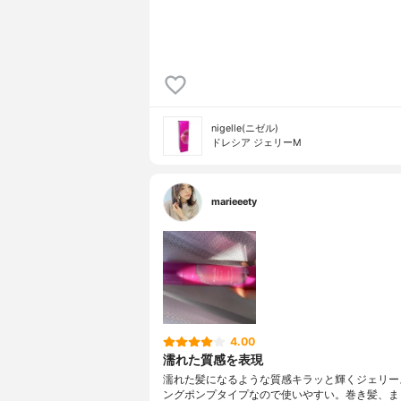
nigelle(ニゼル)
ドレシア ジェリーM
marieeety
4.00
濡れた質感を表現
濡れた髪になるような質感キラッと輝くジェリー
ングポンプタイプなので使いやすい。巻き髪、ま