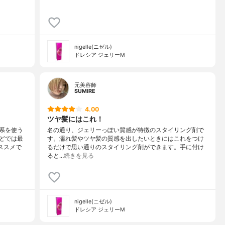
nigelle(ニゼル)
ドレシア ジェリーM
元美容師
SUMIRE
4.00
ツヤ髪にはこれ！
系を使う
名の通り、ジェリーっぽい質感が特徴のスタイリング剤で
どでは最
す。濡れ髪やツヤ髪の質感を出したいときにはこれをつけ
ススメで
るだけで思い通りのスタイリング剤ができます。手に付け
ると…
続きを見る
nigelle(ニゼル)
ドレシア ジェリーM