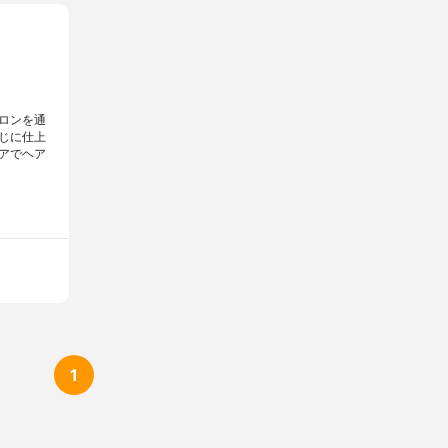
ロンを通
じに仕上
アでヘア
1