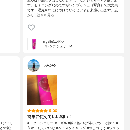
艶っぽい感じを出したいときはニゼルジェリーMを使いま
す。セミロングなのですがワンプッシュ（写真）で大丈夫
です。毛先を中心につけていくとツヤと束感が出ます。広
がり…
続きを見る
nigelle(ニゼル)
ドレシア ジェリーM
うみがめ
5.00
簡単に使えていい匂い！
スタイリ
#ニゼルジェリー #ニゼル #散々他のと悩んでやっと購入 #
とめ髪に
良かったらいいな #ヘアスタイリング #醸し出そう #ウェッ