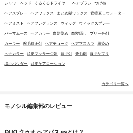
シャワーヘッド
くるくるドライヤー
ヘアブラシ
つげ櫛
ヘアスプレー
ヘアワックス
まとめ髪ワックス
寝癖直しウォーター
ヘアミスト
ヘアフレグランス
ウィッグ
ウィッグスプレー
パーマムース
ヘアカラー
白髪染め
白髪隠し
ブリーチ剤
カーラー
縮毛矯正剤
ヘアチョーク
ヘアマスカラ
黒染め
ヘナカラー
頭皮マッサージ器
育毛剤
発毛剤
育毛サプリ
増毛パウダー
頭皮ケアローション
カテゴリ一覧へ
モノシル編集部のレビュー
QUO クゥオ ヘアバス esとは？