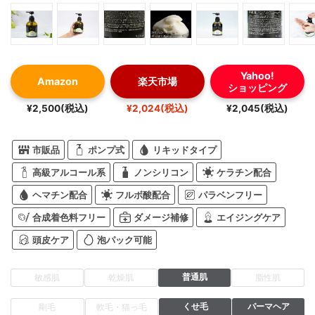
Yahoo!
Amazon
楽天市場
ショッピング
¥2,500(税込)
¥2,024(税込)
¥2,045(税込)
市販品
ポンプ式
リキッドタイプ
高級アルコール系
ノンシリコン
ケラチン配合
ヘマチン配合
フルボ酸配合
パラベンフリー
合成着色料フリー
ダメージ補修
エイジングケア
頭皮ケア
泡パック可能
普通肌
敏感肌
乾燥肌
脂性肌
くせ毛
パーマヘア
剛毛
軟毛・猫っ毛