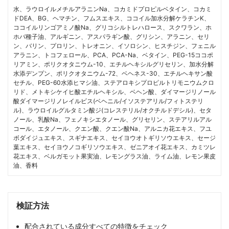
水、ラウロイルメチルアラニンNa、コカミドプロピルベタイン、コカミ
ドDEA、BG、ヘマチン、フムスエキス、ココイル加水分解ケラチンK、
ココイルリンゴアミノ酸Na、グリコシルトレハロース、スクワラン、ホ
ホバ種子油、アルギニン、アスパラギン酸、グリシン、アラニン、セリ
ン、バリン、プロリン、トレオニン、イソロシン、ヒスチジン、フェニル
アラニン、トコフェロール、PCA、PCA-Na、ベタイン、PEG-15ココポ
リアミン、ポリクオタニウム-10、エチルヘキシルグリセリン、加水分解
水添デンプン、ポリクオタニウム-72、ベヘネス-30、エチルヘキサン酸
セチル、PEG-60水添ヒマシ油、ステアロキシプロピルトリモニウムクロ
リド、メトキシケイヒ酸エチルヘキシル、ベヘン酸、ダイマージリノール
酸ダイマージリノレイルビス(ベヘニル/イソステアリル/フィトステリ
ル)、ラウロイルグルタミン酸ジ(コレステリル/オクチルドデシル)、セタ
ノール、乳酸Na、フェノキシエタノール、グリセリン、ステアリルアル
コール、エタノール、クエン酸、クエン酸Na、アルニカ花エキス、フユ
ボダイジュエキス、スギナエキス、セイヨウオトギリソウエキス、セージ
葉エキス、セイヨウノコギリソウエキス、ゼニアオイ花エキス、カミツレ
花エキス、ベルガモット果実油、レモングラス油、ライム油、レモン果皮
油、香料
検証方法
配合されている成分すべての特徴をチェック