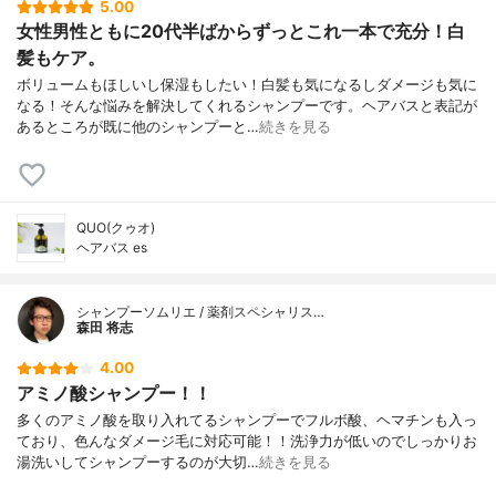
5.00
女性男性ともに20代半ばからずっとこれ一本で充分！白
髪もケア。
ボリュームもほしいし保湿もしたい！白髪も気になるしダメージも気に
なる！そんな悩みを解決してくれるシャンプーです。ヘアバスと表記が
あるところが既に他のシャンプーと…
続きを見る
QUO(クゥオ)
ヘアバス es
シャンプーソムリエ / 薬剤スペシャリス…
森田 将志
4.00
アミノ酸シャンプー！！
多くのアミノ酸を取り入れてるシャンプーでフルボ酸、ヘマチンも入っ
ており、色んなダメージ毛に対応可能！！洗浄力が低いのでしっかりお
湯洗いしてシャンプーするのが大切…
続きを見る