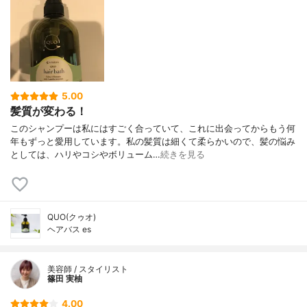
水添ヒマシ油、ステアロキシプロピルトリ
モニウムクロリド、メトキシケイヒ酸エチ
ルヘキシル、ベヘン酸、ダイマージリノー
ル酸ダイマージリノレイルビス（ベヘニル/
イソステアリル/フィトステリル）、ラウロ
イルグルタミン酸ジ（コレステリル/オクチ
ルドデシル）、セタノール、乳酸Na、フェ
5.00
ノキシエタノール、グリセリン、ステアリ
髪質が変わる！
ルアルコール、エタノール、クエン酸、ク
このシャンプーは私にはすごく合っていて、これに出会ってからもう何
エン酸Na、アルニカ花エキス、フユボダイ
年もずっと愛用しています。私の髪質は細くて柔らかいので、髪の悩み
ジュエキス、スギナエキス、セイヨウオト
としては、ハリやコシやボリューム…
続きを見る
ギリソウエキス、セージ葉エキス、セイヨ
ウノコギリソウエキス、ゼニアオイ花エキ
ス、カミツレ花エキス、ベルガモット果実
油、レモングラス油、ライム油、レモン果
皮油、香料
QUO(クゥオ)
ヘアバス es
美容師 / スタイリスト
篠田 実柚
4.00