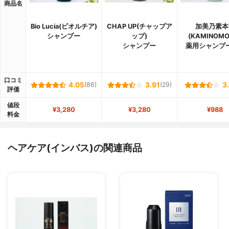
商品名
Bio Lucia(ビオルチア)
CHAP UP(チャップア
加美乃素本
シャンプー
ップ)
(KAMINOMO
シャンプー
薬用シャンプー
口コミ
4.05
(86)
3.91
(29)
3
評価
値段
¥3,280
¥3,280
¥988
料金
ヘアケア(インバス)の関連商品