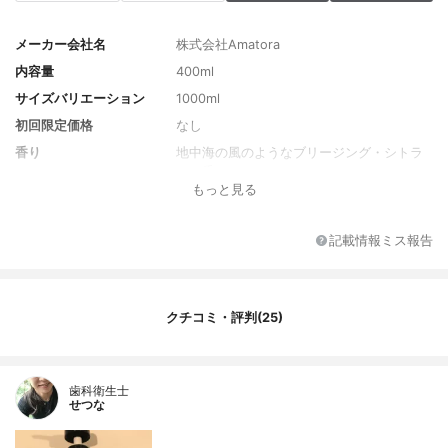
メーカー会社名
株式会社Amatora
内容量
400ml
サイズバリエーション
1000ml
初回限定価格
なし
香り
地中海の風のようなブリージング・シトラ
スの香り
もっと見る
全成分
水、ラウロイルメチルアラニンNa、コカミ
ドプロピルベタイン、コカミドDEA、BG、
ヘマチン、フムスエキス、ココイル加水分
記載情報ミス報告
解ケラチンK、ココイルリンゴアミノ酸N
a、グリコシルトレハロース、スクワラン、
ホホバ種子油、アルギニン、アスパラギン
酸、グリシン、アラニン、セリン、バリ
クチコミ・評判(25)
ン、プロリン、トレオニン、イソロシン、
ヒスチジン、フェニルアラニン、トコフェ
ロール、PCA、PCA-Na、ベタイン、PEG-1
5ココポリアミン、ポリクオタニウム-10、
歯科衛生士
せつな
エチルヘキシルグリセリン、加水分解水添
デンプン、ポリクオタニウム-72、ベヘネ
ス-30、エチルヘキサン酸セチル、PEG-60