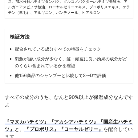
ス、加水分解ハチミツタンパク、グルコノバクター/ハチミツ発酵液、ア
ルガニアスピノサ核油、ローヤルゼリーエキス、プロポリスエキス、ケラ
チン（羊毛）、アルギニン、パンテノール、ヒアルロン
検証方法
配合されている成分すべての特徴をチェック
刺激が強い成分が少なく、髪・頭皮に良い効果の成分がど
のくらい含まれているかを確認
他156商品のシャンプーと比較してS〜Dで評価
すべての成分のうち、なんと90%以上が保湿成分なんです
よ！
『マヌカハチミツ』『アカシアハチミツ』『国産生ハチミ
ツ』
と、
『プロポリス』『ローヤルゼリー』
を配合してい
ます。