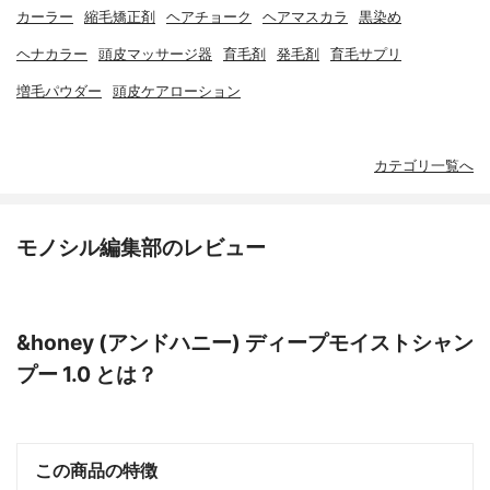
カーラー
縮毛矯正剤
ヘアチョーク
ヘアマスカラ
黒染め
ヘナカラー
頭皮マッサージ器
育毛剤
発毛剤
育毛サプリ
増毛パウダー
頭皮ケアローション
カテゴリ一覧へ
モノシル編集部のレビュー
&honey (アンドハニー) ディープモイストシャン
プー 1.0 とは？
この商品の特徴