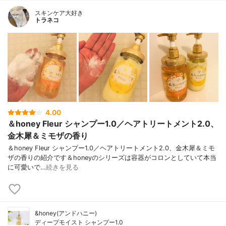
ロキシプロピルトリモニウム、加水分解シ
ルク、ヤシ油アルキルグルコシド、アラビ
スキンケア大好き
トラネコ
アゴム、オランダシャクヤク花エキス、ミ
リスチルベタイン、ポリクオタニウム-10、
ポリクオタニウム-47、カラメル、クエン
酸、ソルビン酸K、安息香酸Na、BG、EDT
A-2Na、PPG-7、メントール、フェノキシ
エタノール、香料
4.00
＆honey Fleur シャンプー1.0／ヘアトリートメント2.0、
金木犀＆ミモザの香り
＆honey Fleur シャンプー1.0／ヘアトリートメント2.0、金木犀＆ミモ
ザの香りの紹介です＆honeyのシリーズは容器がコロンとしていて本当
に可愛いで…
続きを見る
&honey(アンドハニー)
ディープモイスト シャンプー1.0