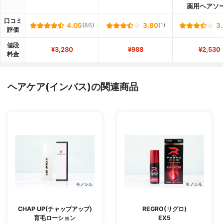
薬用ヘアソ
口コミ
4.05
(86)
3.80
(1)
3
評価
値段
¥3,280
¥988
¥2,530
料金
ヘアケア(インバス)の関連商品
CHAP UP(チャップアップ)
REGRO(リグロ)
育毛ローション
EX5