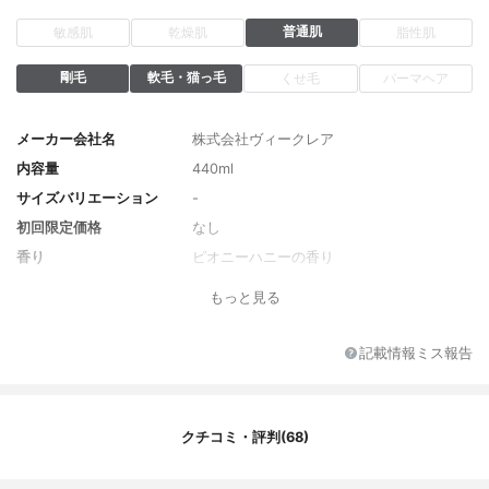
普通肌
敏感肌
乾燥肌
脂性肌
剛毛
軟毛・猫っ毛
くせ毛
パーマヘア
メーカー会社名
株式会社ヴィークレア
内容量
440ml
サイズバリエーション
-
初回限定価格
なし
香り
ピオニーハニーの香り
全成分
水、ラウミドプロピルベタイン、オレフィ
もっと見る
ン（C14-16）スルホン酸Na、ラウロイルメ
チルアラニンNa、グリセリン、コカミドDE
A、シア脂グリセレス-8エステルズ、ココイ
記載情報ミス報告
ルグルタミン酸TEA、ハチミツ、ハチミツ
エキス、加水分解ハチミツタンパク、グル
コノバクター/ハチミツ発酵液、アルガニア
スピノサ核油、ローヤルゼリーエキス、プ
クチコミ・評判(68)
ロポリスエキス、ケラチン（羊毛）、アル
ギニン、パンテノール、ヒアルロン酸ヒド