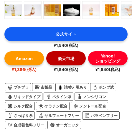
公式サイト
¥1,540(税込)
Yahoo!
Amazon
楽天市場
ショッピング
¥1,386(税込)
¥1,540(税込)
¥1,540(税込)
プチプラ
市販品
詰替え用あり
ポンプ式
リキッドタイプ
ベタイン系
ノンシリコン
シルク配合
ケラチン配合
メントール配合
さっぱり系
サルフェートフリー
パラベンフリー
合成着色料フリー
オーガニック