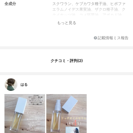
全成分
スクワラン、ケブカワタ種子油、ヒポファ
エラムノイデス果実油、ザクロ種子油、ク
クイナッツ油、コメ胚芽油、アボカド油、
アーモンド油、パルマローザ油、オレンジ
もっと見る
油、ローズマリー葉油、ラベンダー油、ニ
オイテンジクアオイ油、チョウジ葉油、ト
コフェロール
記載情報ミス報告
クチコミ・評判(2)
はる