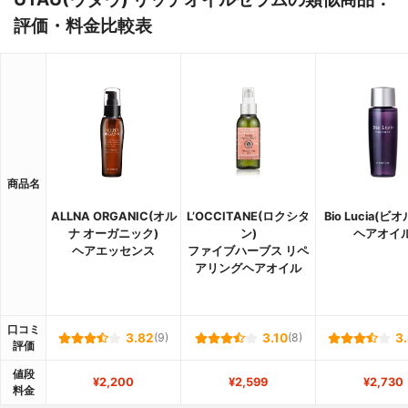
評価・料金比較表
商品名
ALLNA ORGANIC(オル
L’OCCITANE(ロクシタ
Bio Lucia(ビ
ナ オーガニック)
ン)
ヘアオイ
ヘアエッセンス
ファイブハーブス リペ
アリングヘアオイル
口コミ
3.82
(9)
3.10
(8)
3
評価
値段
¥2,200
¥2,599
¥2,730
料金