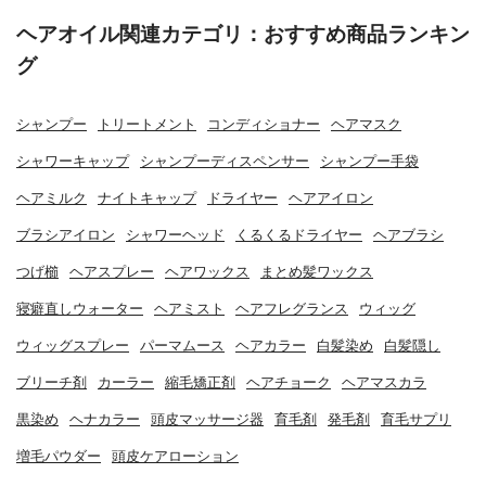
ヘアオイル関連カテゴリ：おすすめ商品ランキン
グ
シャンプー
トリートメント
コンディショナー
ヘアマスク
シャワーキャップ
シャンプーディスペンサー
シャンプー手袋
ヘアミルク
ナイトキャップ
ドライヤー
ヘアアイロン
ブラシアイロン
シャワーヘッド
くるくるドライヤー
ヘアブラシ
つげ櫛
ヘアスプレー
ヘアワックス
まとめ髪ワックス
寝癖直しウォーター
ヘアミスト
ヘアフレグランス
ウィッグ
ウィッグスプレー
パーマムース
ヘアカラー
白髪染め
白髪隠し
ブリーチ剤
カーラー
縮毛矯正剤
ヘアチョーク
ヘアマスカラ
黒染め
ヘナカラー
頭皮マッサージ器
育毛剤
発毛剤
育毛サプリ
増毛パウダー
頭皮ケアローション