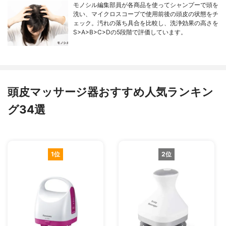
モノシル編集部員が各商品を使ってシャンプーで頭を
洗い、マイクロスコープで使用前後の頭皮の状態をチ
ェック。汚れの落ち具合を比較し、洗浄効果の高さを
S>A>B>C>Dの5段階で評価しています。
頭皮マッサージ器おすすめ人気ランキン
グ34選
1位
2位