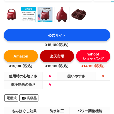
MYTREX EMS HEAD SPA
電気針ヘッドスパ
公式サイト
モノシル様よりプレゼントして頂きました。
¥15,180(税込)
Yahoo!
Amazon
楽天市場
ショッピング
¥15,180(税込)
¥15,180(税込)
¥14,150(税込)
使用時の心地よさ
A
扱いやすさ
B
洗浄効果の高さ
A
電動式
高級品
もみほぐし効果
防水加工
パワー調整機能