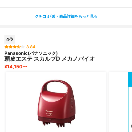
クチコミ(6)・商品詳細をもっと見る
4つのローラーは
「開く・閉める・押す・ひっぱる・揉む・つまむ」の
ハンドテクニックを採用。
4位
さらに防水仕様で低速、高速モードの他に5段階の
3.84
EMS（低周波の電気刺激）がついてます💕
Panasonic(パナソニック)
頭皮エステ スカルプD メカノバイオ
¥14,150〜
2種類のアタッチメントを使い分けて使うと
ボディにも使えるので、頭の先から足元まで、
全身のケアができます😊
多忙な現代人は頭皮やお顔も固くなりがち。
頭皮のケアは、お顔全体の印象アップにもつながるのでし
っかりケアしていきましょう💕