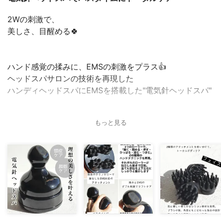
2Wの刺激で、
美しさ、目醒める🍀
ハンド感覚の揉みに、EMSの刺激をプラス👍
ヘッドスパサロンの技術を再現した
ハンディヘッドスパにEMSを搭載した"電気針ヘッドスパ"
もっと見る
私はスキンケアと一緒で頭皮マッサージは毎日してます✨
最近はお風呂の中で、この電気針ヘッドスパにハマってる
😆
使い方は簡単。バスタイムに
軽く当てて動かすだけで頭皮や顔の筋肉にアプローチ🍀
振動があるので、ピリッとする感じも強すぎなくてほどよ
く気持ちいい〜😌血行が良くなって癖になる🤣