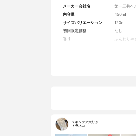
メーカー会社名
第一三共ヘ
内容量
450ml
サイズバリエーション
120ml
初回限定価格
なし
香り
ふんわりや
全成分
有効成分：
ン酸TEA
ルベタイン
ドロキシミ
アンモニオ
ラベン、香
スキンケア大好き
トラネコ