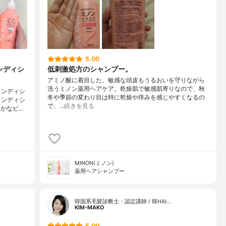
5.00
ンディシ
低刺激処方のシャンプー。
アミノ酸に着目した、敏感な頭皮もうるおいを守りながら
洗うミノン薬用ヘアケア。乾燥肌で敏感肌寄りなので、秋
コンディシ
冬や季節の変わり目は特に乾燥や痒みを感じやすくなるの
コンディシ
で、…
続きを見る
かなピ…
MINON(ミノン)
薬用ヘアシャンプー
韓国系毛髪診断士・認定講師 / 韓HAI…
KIM-MAKO
5.00