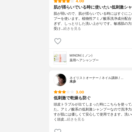
4.00
肌が揺らいでいる時に使いたい低刺激シャ
肌が弱いので、肌が揺らいでいる時にはすぐにこ
プーを使います。植物性アミノ酸系洗浄成分配合
ぎず、しっとりした洗い上がりです。敏感肌の方
受け…
続きを見る
MINON(ミノン)
薬用ヘアシャンプー
ネイリストオーナー / ネイル講師 / …
未歩
3.00
低刺激で乾燥も防ぐ
頭皮トラブルが出てしまった時にこちらを使って
た。アミノ酸系の低刺激シャンプーなので洗浄力
すが肌には優しくて安心して使用できます。洗い
く頭皮…
続きを見る