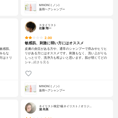
MINON(ミノン)
薬用ヘアシャンプー
スタイリスト
佐藤 翔一
2.00
敏感肌、刺激に弱い方にはオススメ
敏感肌、
皮膚の炎症がある方や、通常のシャンプーで痒みやヒリヒ
みもな
リがある方にはオススメです。刺激もなく、洗い上がりも
方はトリ
しっとりで、洗浄力も程よいと思います。肌が弱くてどの
シャ…
続きを見る
MINON(ミノン)
薬用ヘアシャンプー
ネイリスト検定1級ネイリスト / オリジ…
浦 尚美