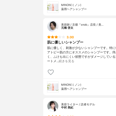
MINON(ミノン)
薬用ヘアシャンプー
美容師 / 京都『snob』店長 / 美…
元橋 啓太
3.00
肌に優しいシャンプー
肌に優しく、刺激が少ないシャンプーです。特に
アトピー肌の方にオススメのシャンプーです。痒
く、ふけも出にくい状態ですがダメージしている
ートメ…
続きを見る
MINON(ミノン)
薬用ヘアシャンプー
美容ライター / 読者モデル
中村 美紀