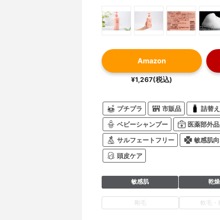
Amazon
¥1,267(税込)
プチプラ
市販品
詰替え
ベビーシャンプー
医薬部外品
サルフェートフリー
敏感肌向
頭皮ケア
敏感肌
乾燥
剛毛
軟毛・