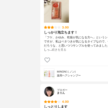
3.00
しっかり泡立ちます！
「フケ、かゆみ、乾燥が気になる方へ」というシ
ですが、私はベタつきが気になるタイプなので、
だろうな、と思いつつサンプルを使ってみました
しっ…
続きを見る
MINON(ミノン)
薬用ヘアシャンプー
ブロガー
まりん
4.00
しっとりします