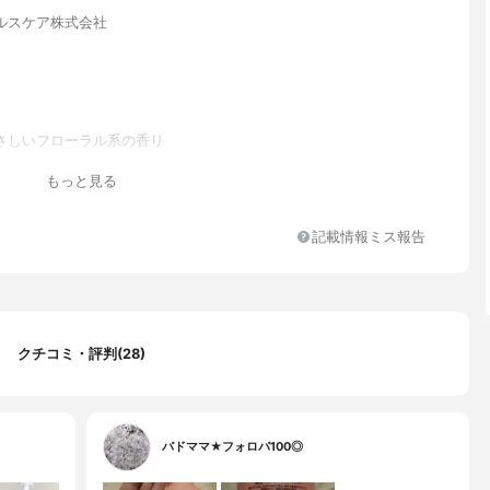
ルスケア株式会社
さしいフローラル系の香り
グリチルリチン酸2K、その他の成分：ヤシ油脂肪酸アシルグルタミ
もっと見る
液、ラウロイルメチル-β-アラニンNa液、ヤシ油脂肪酸アミドプロピ
液、ヤシ油脂肪酸ジエタノールアミド、BG、POEセトステアリルヒ
リスチレンエーテル、ラウリン酸ポリグリセリル、塩化トリメチル
記載情報ミス報告
ヒドロキシプロピルヒドロキシエチルセルロース、安息香酸Na、パ
料、ヒドロキシエタンジホスホン酸液
クチコミ・評判(28)
バドママ★フォロバ100◎