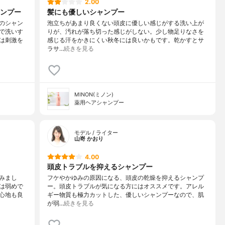
2.00
ンプー
髪にも優しいシャンプー
のシャン
泡立ちがあまり良くない頭皮に優しい感じがする洗い上が
で洗いす
りが、汚れが落ち切った感じがしない。少し物足りなさを
は刺激を
感じる汗をかきにくい秋冬には良いかもです。乾かすとサ
ラサ…
続きを見る
MINON(ミノン)
薬用ヘアシャンプー
モデル / ライター
山嵜 かおり
4.00
頭皮トラブルを抑えるシャンプー
みまし
フケやかゆみの原因になる、頭皮の乾燥を抑えるシャンプ
は弱めで
ー。頭皮トラブルが気になる方にはオススメです。アレル
心地も良
ギー物質も極力カットした、優しいシャンプーなので、肌
が弱…
続きを見る