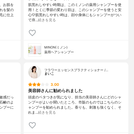
、お肌を
肌荒れしやすい時期は、このミノンの薬用シャンプーを使
れを髪の
用！とくに季節の変わり目は、このシャンプーを使うと安
毛に仕上
心♡肌荒れしやすい時は、顔や身体にもシャンプーがつい
て痒…
続きを見る
MINON(ミノン)
薬用ヘアシャンプー
フラワーエッセンスプラクティショナー /…
まいこ
3.00
美容師さんに勧められました
敏感だっ
頭皮のベタつきが気になり、担当の美容師さんにどのシャ
石鹸のよ
ンプーがよいか聞いたところ、市販のものではこちらのシ
ンプーに
ャンプーを勧められました。香りも、刺激も強くなく、そ
れま…
続きを見る