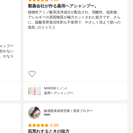
製薬会社が作る薬用ヘアシャンプー。
植物性アミノ酸系洗浄成分が配合され、弱酸性、低刺激、
アレルギーの原因物質が極力カットされた処方です。さら
に、硫酸系界面活性剤も不使用で、やさしく洗えて肌への
負担…
続きを見る
ャンプー
合わない
。かなり
MINON(ミノン)
薬用ヘアシャンプー
敏感肌美容研究家 / 美容ブロガー
non
5.00
肌荒れするときの味方