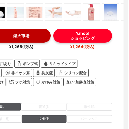
Yahoo!
楽天市場
ショッピング
¥1,265(税込)
¥1,264(税込)
用あり
ポンプ式
リキッドタイプ
非イオン系
抗炎症
シリコン配合
け
フケ対策
かゆみ対策
臭い･加齢臭対策
肌
普通肌
脂性肌
くせ毛
猫っ毛
パーマヘア