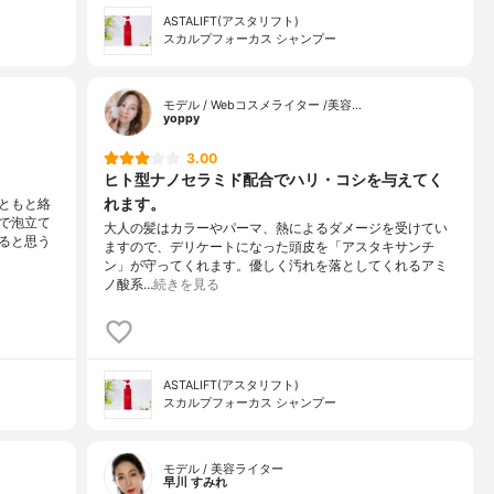
ASTALIFT(アスタリフト)
スカルプフォーカス シャンプー
モデル / Webコスメライター /美容…
yoppy
3.00
ヒト型ナノセラミド配合でハリ・コシを与えてく
れます。
ともと絡
で泡立て
大人の髪はカラーやパーマ、熱によるダメージを受けてい
ると思う
ますので、デリケートになった頭皮を「アスタキサンチ
ン」が守ってくれます。優しく汚れを落としてくれるアミ
ノ酸系…
続きを見る
ASTALIFT(アスタリフト)
スカルプフォーカス シャンプー
モデル / 美容ライター
早川 すみれ