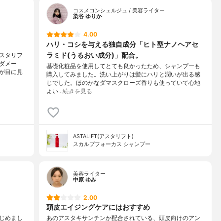
ン
コスメコンシェルジュ / 美容ライター
染谷 ゆりか
4.00
ハリ・コシを与える独自成分「ヒト型ナノヘアセ
ラミド(うるおい成分)」配合。
スタリフ
ダメー
基礎化粧品を使用してとても良かったため、シャンプーも
が目に見
購入してみました。洗い上がりは髪にハリと潤いが出る感
じでした。ほのかなダマスクローズ香りも使っていて心地
よい…
続きを見る
ASTALIFT(アスタリフト)
スカルプフォーカス シャンプー
美容ライター
中原 ゆみ
2.00
頭皮エイジングケアにはおすすめ
じめまし
あのアスタキサンチンか配合されている、頭皮向けのアン