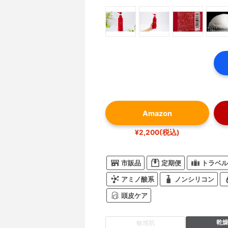
Amazon
¥2,200(税込)
市販品
定期便
トラベル
アミノ酸系
ノンシリコン
頭皮ケア
乾
敏感肌