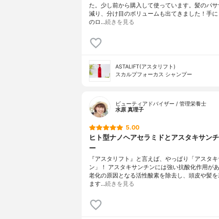
た。少し前から購入して使っています。髪のパサ
減り、分け目のボリュームも出てきました！手に
のロ…
続きを見る
ASTALIFT(アスタリフト)
スカルプフォーカス シャンプー
ビューティアドバイザー / 管理栄養士
水原 真理子
5.00
ヒト型ナノヘアセラミドとアスタキサンチ
ー
『アスタリフト』と言えば、やっぱり「アスタキ
ン」！ アスタキサンチンには強い抗酸化作用が
老化の原因となる活性酸素を除去し、頭皮や髪を
ます…
続きを見る