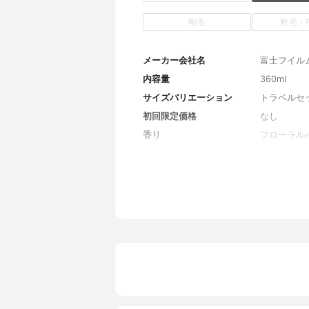
剛毛
軟毛・
メーカー会社名
富士フイル
内容量
360ml
サイズバリエーション
トラベルセ
初回限定価格
なし
香り
フローラル
全成分
水、ココイル
MEA硫酸
ン、ジステ
2、コレス
ン、ヒアル
チン酸2K、
リスチルグ
ピル、オレ
酸ジ（フィ
ル-10、
酸ポリグリセ
ニンHCl