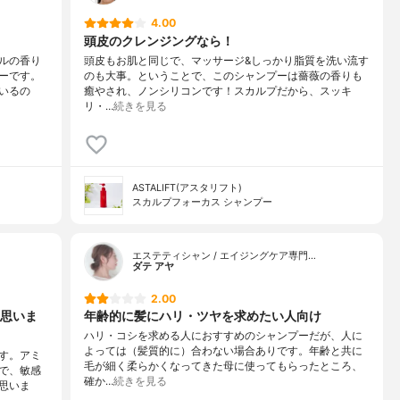
4.00
頭皮のクレンジングなら！
ルの香り
頭皮もお肌と同じで、マッサージ&しっかり脂質を洗い流す
ーです。
のも大事。ということで、このシャンプーは薔薇の香りも
いるの
癒やされ、ノンシリコンです！スカルプだから、スッキ
リ・…
続きを見る
ASTALIFT(アスタリフト)
スカルプフォーカス シャンプー
エステティシャン / エイジングケア専門…
ダテ アヤ
2.00
思いま
年齢的に髪にハリ・ツヤを求めたい人向け
ハリ・コシを求める人におすすめのシャンプーだが、人に
よっては（髪質的に）合わない場合ありです。年齢と共に
す。アミ
毛が細く柔らかくなってきた母に使ってもらったところ、
で、敏感
確か…
続きを見る
思いま