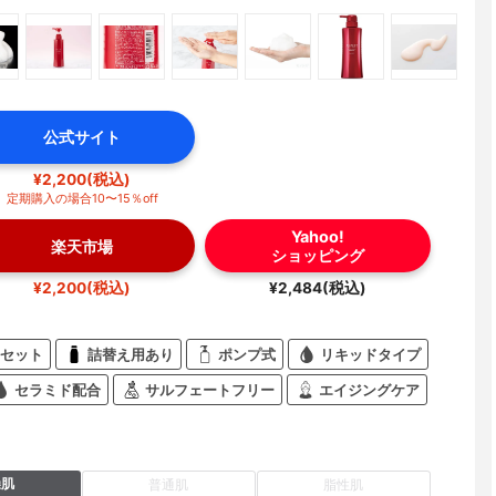
公式サイト
¥2,200(税込)
定期購入の場合10〜15％off
Yahoo!
楽天市場
ショッピング
¥2,200(税込)
¥2,484(税込)
セット
詰替え用あり
ポンプ式
リキッドタイプ
セラミド配合
サルフェートフリー
エイジングケア
燥肌
普通肌
脂性肌