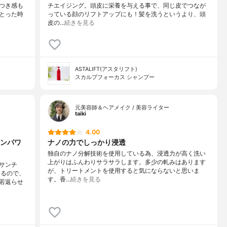
つき感も
チエイジング。頭皮に栄養を与える事で、同じ皮でつなが
とった時
っている顔のリフトアップにも！髪を洗うというより、頭
皮の…
続きを見る
ASTALIFT(アスタリフト)
スカルプフォーカス シャンプー
元美容師＆ヘアメイク / 美容ライター
taiki
4.00
ンパワ
ナノの力でしっかり浸透
独自のナノ分解技術を使用している為、浸透力が高く洗い
上がりはふんわりサラサラします。多少の軋みはあります
サンチ
が、トリートメントを使用すると気にならないと思いま
あるので、
す。香…
続きを見る
若返らせ