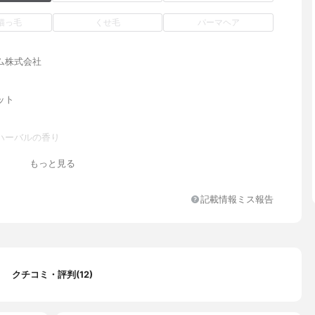
猫っ毛
くせ毛
パーマヘア
ム株式会社
ット
ハーバルの香り
アラニンTEA、ココイルサルコシンNa、PEG-3ヤシ脂肪酸アミド
もっと見る
Na、ラウリルベタイン、ラウラミドDEA、コカミドプロピルベタイ
アリン酸グリコール、BG、グリセリン、トコフェロール、セラミド
テロール、グリチルレチン酸、水溶性コラーゲン、アスタキサンチ
記載情報ミス報告
ロン酸Na、センブリエキス、オタネニンジン根エキス、グリチルリ
ポリクオタニウム-10、塩化Na、コカミドDEA、セテアレス-60ミ
リコール、PEG-60水添ヒマシ油、ラウロイルサルコシンイソプロ
イルアルコール、デシルテトラデカノール、ラウロイルグルタミン
トステリル／オクチルドデシル）、イソステアリン酸ポリグリセリ
クチコミ・評判(12)
レシチン、トリ（カプリル酸／カプリン酸）グリセリル、ミリスチン
リル-10、アルキル（C12,14）オキシヒドロキシプロピルアルギ
、ダマスクバラ花油、クエン酸Na、クエン酸、香料、安息香酸Na、メ