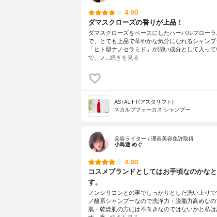
4.00
ダマスクローズの香りが上品！
ダマスクローズをベースにしたハーバルフローラ
で、とても上品で華やかな気分になれるシャンプ
「ヒト型ナノセラミド」が潤い成分として入って
で、ノ…
続きを見る
ASTALIFT(アスタリフト)
スカルプフォーカス シャンプー
美容ライター / 理容美容免許取得
小鳥遊 めぐ
4.00
コスメブランドとしてはお手頃なのかなと
す。
ノンシリコンとの事でしっかりとした洗い上りで
ノ酸系シャンプーなので洗浄力・脱脂力高めなの
肌・乾燥肌の方には不向きなのではないかと私は