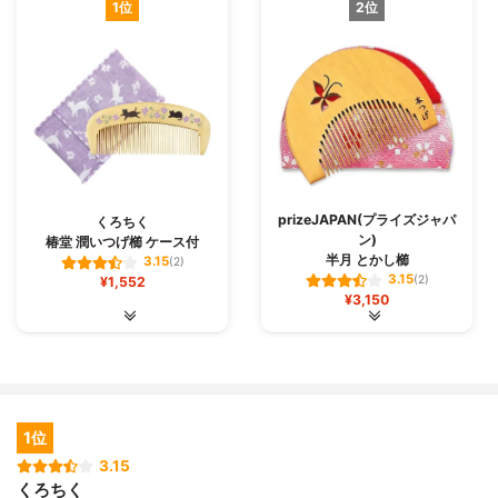
1位
2位
prizeJAPAN(プライズジャパ
くろちく
ン)
椿堂 潤いつげ櫛 ケース付
半月 とかし櫛
3.15
(2)
3.15
¥1,552
(2)
¥3,150
1位
3.15
くろちく