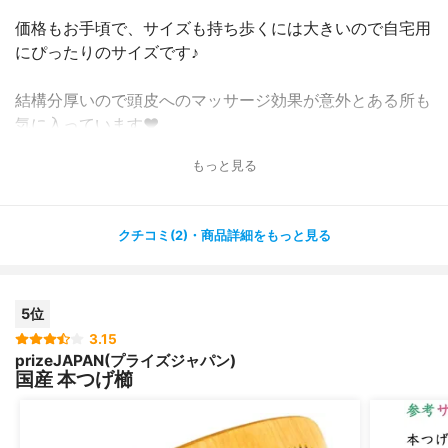
価格もお手頃で、サイズも持ち歩くには大きいので自宅用
にぴったりのサイズです♪
結構分厚いので頭皮へのマッサージ効果が意外とある所も
気に入っています❤️
（超短髪の息子もやみつきです・・・・?）
もっと見る
天然の木を使っているので、木の香りがして高級感も感じ
ます。
クチコミ(2)・商品詳細をもっと見る
購入前に口コミを見ると、数ヶ月で折れたと言う方もいた
のでどうかなと思っていたのですが
今のところ大丈夫そうです♪
5位
3.15
prizeJAPAN(プライズジャパン)
国産 本つげ櫛