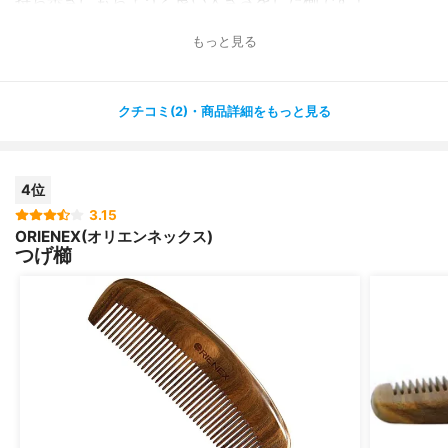
もっと見る
耐久性や防虫効果を上げる燻し作業を施した丈夫な櫛だそ
うです。
クチコミ(2)・商品詳細をもっと見る
使い心地はプラスチック櫛とはやはり全く違い、サラサラ
しっとりになります〜✨
4位
とてもお高い櫛なので自分では絶対に購入できませんが
（?）、
3.15
ORIENEX(オリエンネックス)
ちゃんとしたプレゼントの際や海外の方へのプレゼントに
つげ櫛
喜ばれそうです❤️