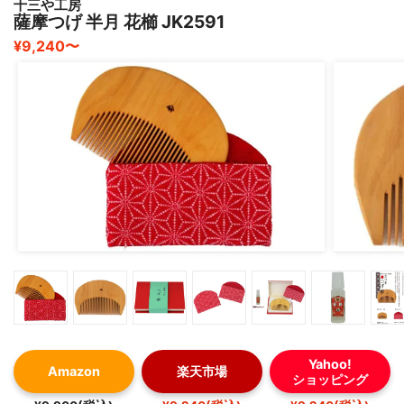
十三や工房
薩摩つげ 半月 花櫛 JK2591
¥9,240〜
Yahoo!
Amazon
楽天市場
ショッピング