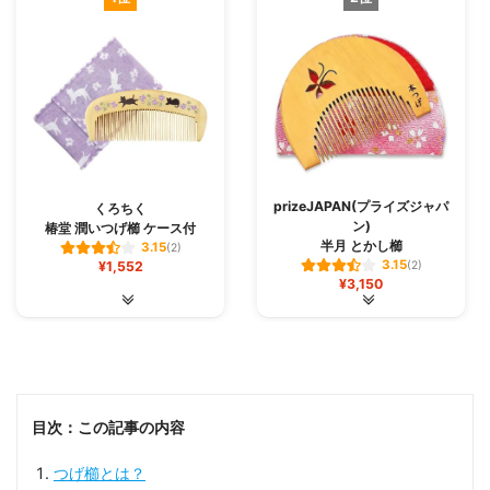
prizeJAPAN(プライズジャパ
くろちく
ン)
椿堂 潤いつげ櫛 ケース付
半月 とかし櫛
3.15
(2)
3.15
¥1,552
(2)
¥3,150
目次：この記事の内容
つげ櫛とは？