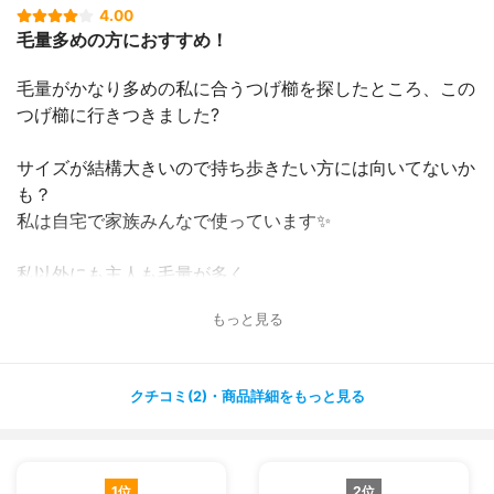
4.00
毛量多めの方におすすめ！
毛量がかなり多めの私に合うつげ櫛を探したところ、この
つげ櫛に行きつきました?
サイズが結構大きいので持ち歩きたい方には向いてないか
も？
私は自宅で家族みんなで使っています✨
私以外にも主人も毛量が多く、、、
なので華奢なつげ櫛だとすぐに折れてしまいそうですが、
もっと見る
これは全然大丈夫！
逆を言うと毛が細くて毛量少なめの方には物足りないとき
心地だと思います?
クチコミ(2)・商品詳細をもっと見る
1位
2位