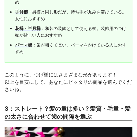
め
手付櫛
：男櫛と同じ形だが、持ち手が丸みを帯びている。
女性におすすめ
花櫛・半月櫛
：和装の装飾として使える櫛。装飾用のつげ
櫛が欲しい人におすすめ
パーマ櫛
：歯が粗くて長い。パーマをかけている人におす
すめ
このように、つげ櫛にはさまざまな形があります！
以上を目安にして、あなたにピッタリの商品を選んでくだ
さいね。
3：ストレート？髪の量は多い？髪質・毛量・髪
の太さに合わせて歯の間隔を選ぶ