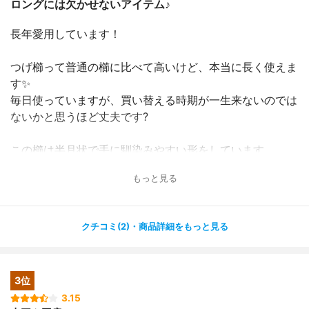
ロングには欠かせないアイテム♪
長年愛用しています！
つげ櫛って普通の櫛に比べて高いけど、本当に長く使えま
す✨
毎日使っていますが、買い替える時期が一生来ないのでは
ないかと思うほど丈夫です?
この櫛は半月状で手に馴染みやすい形をしています。
和柄の専用のケースが付いているので、カバンにいつも入
もっと見る
れて持ち歩いています♪
特に梅雨の時期は出先で軽くとかすだけでしっとりまとま
ってくれるので助かります❤️
クチコミ(2)・商品詳細をもっと見る
3位
3.15