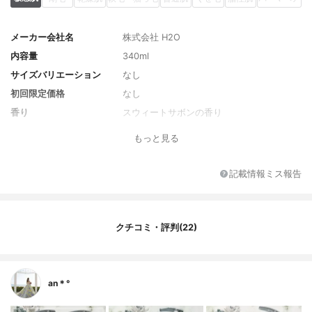
メーカー会社名
株式会社 H2O
内容量
340ml
サイズバリエーション
なし
初回限定価格
なし
香り
スウィートサボンの香り
全成分
水、ラウラミドプロピルベタイン、オレフ
もっと見る
ィン(C14-16)スルホン酸Na、コカミドプロ
ピルベタイン、グリセリン、コカミドメチ
ルMEA、ラウロイルメチルアラニンNa、ヒ
記載情報ミス報告
アルロン酸Na、カルボキシメチルヒアルロ
ン酸Na、加水分解ヒアルロン酸、水溶性コ
ラーゲン、グルコシルセラミド、加水分解
ハチミツタンパク、ベルガモット果実油、
クチコミ・評判(22)
アルガニアスピノサ核油、ダマスクバラ花
水、ラベンダー花水、サトウカエデ樹液、
トコフェリルリン酸Na、ポリクオタニウム-
47、ポリクオタニウム-10、ココイルグルタ
an＊°
ミン酸TEA、キシリチルグルコシド、塩化N
a、炭酸Ca、アスコフィルムノドスムエキ