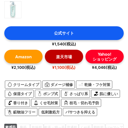
公式サイト
¥1,540(税込)
Yahoo!
Amazon
楽天市場
ショッピング
¥2,100(税込)
¥1,100(税込)
¥4,046(税込)
クリームタイプ
ダメージ補修
乾燥・フケ対策
保湿タイプ
ポンプ式
さっぱり系
肌に優しい
香り付き
くせ毛対策
枝毛・切れ毛予防
鉱物油フリー
低刺激処方
パサつきを抑える
敏感肌
剛毛
乾燥肌
軟毛・猫っ毛
普通肌
くせ毛
脂性肌
パーマヘア