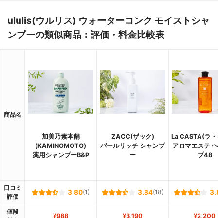
ululis(ウルリス) ウォーターコンク モイストシャ
ンプーの類似商品：評価・料金比較表
商品名
加美乃素本舗
ZACC(ザック)
La CASTA(ラ
(KAMINOMOTO)
パールリッチ シャンプ
アロマエステ 
薬用シャンプーB&P
ー
プ48
口コミ
3.80
(1)
3.84
(18)
3.
評価
値段
¥988
¥3,190
¥2,200