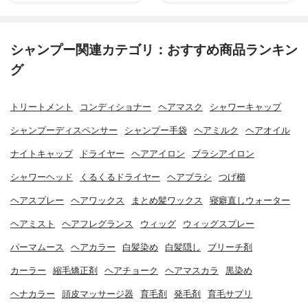
シャンプー関連カテゴリ：おすすめ商品ランキン
グ
トリートメント
コンディショナー
ヘアマスク
シャワーキャップ
シャンプーディスペンサー
シャンプー手袋
ヘアミルク
ヘアオイル
ナイトキャップ
ドライヤー
ヘアアイロン
ブラシアイロン
シャワーヘッド
くるくるドライヤー
ヘアブラシ
つげ櫛
ヘアスプレー
ヘアワックス
まとめ髪ワックス
寝癖直しウォーター
ヘアミスト
ヘアフレグランス
ウィッグ
ウィッグスプレー
パーマムース
ヘアカラー
白髪染め
白髪隠し
ブリーチ剤
カーラー
縮毛矯正剤
ヘアチョーク
ヘアマスカラ
黒染め
ヘナカラー
頭皮マッサージ器
育毛剤
発毛剤
育毛サプリ