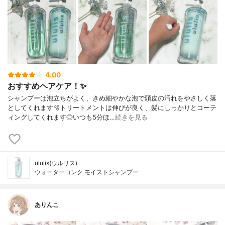
ス、レシチン、ソルビン酸K、水酸化K、α-
グルカン、ジエチルアミノヒドロキシベン
ゾイル安息香酸ヘキシル、メトキシケイヒ
酸エチルヘキシル、クエン酸、EDTA-2N
a、PPG-7、フェノキシエタノール、ミリス
チルベタイン、安息香酸Na、キシリトー
ル、BG、エタノール、ソルビトール、無水
キシリトール、メントール、海水、海塩、
4.00
香料、黄4、赤227、青1
おすすめヘアケア！✨
シャンプーは泡立ちがよく、きめ細やかな泡で頭皮の汚れをやさしく落
としてくれます🫧トリートメントは伸びが良く、髪にしっかりとコーテ
ィングしてくれます◎いつも5分ほ…
続きを見る
ululis(ウルリス)
ウォーターコンク モイストシャンプー
ありんこ