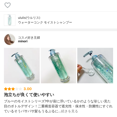
ululis(ウルリス)
ウォーターコンク モイストシャンプー
コスメ好き主婦
minori
3.00
泡立ちが良くて使いやすい
ブルーのモイストシリーズ?中が宙に浮いているかのような珍しい見た
目のボトルデザイン！二重構造容器で遮光性・保水性・防菌性にすぐれ
ているそうパサパサ髪もうるぷるに…
続きを見る