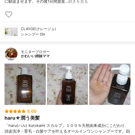
に馴染ませます。その後1分間放置…
続きを見る
CLAYGE(クレージュ)
シャンプー SN
モニターブロガー
かわいい姉妹ママ
5.00
haru★潤う美髪
「haru(ハル) kurokami スカルプ」１００％天然由来成分にこだわり、
頭皮洗浄・育毛・白髪ケアを叶えるオールインワンシャンプーです。顔