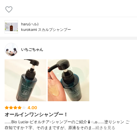
haru(ハル)
kurokami スカルプシャンプー
いちごちゃん
4.00
オールインワンシャンプー！
……⁡Bio Lucia⁡⁡-ビオルチア-⁡⁡シャンプー⁡⁡のご紹介🧴‎◌𓈒𓐍⁡……⁡⁡⁡⁡塗りシャン ご
存知ですか？⁡⁡⁡⁡字、そのままですが、⁡原液をそのま…
続きを見る