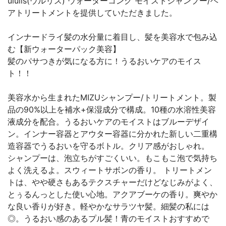
ululis(ウルリス) ウォーターコンク モイストシャンプー/ヘ
アトリートメントを提供していただきました。
インナードライ髪の水分量に着目し、髪を美容水で包み込
む【新ウォーターパック美容】
髪のパサつきが気になる方に！うるおいケアのモイス
ト！！
美容水から生まれたMIZUシャンプー/トリートメント。製
品の90%以上を補水+保湿成分で構成。10種の水溶性美容
液成分を配合。うるおいケアのモイストはブルーデザイ
ン。インナー容器とアウター容器に分かれた新しい二重構
造容器でうるおいを守るボトル。クリア感がおしゃれ。
シャンプーは、泡立ちがすごくいい。もこもこ泡で気持ち
よく洗えるよ。スウィートサボンの香り。 トリートメン
トは、やや硬さもあるテクスチャーだけどなじみがよく、
とぅるんっとした使い心地。アクアブーケの香り。爽やか
な良い香りが好き。軽やかなサラツヤ髪。細髪の私には
◎。うるおい感のあるプル髪！青のモイストおすすめで