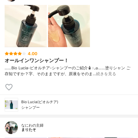
4.00
オールインワンシャンプー！
……⁡Bio Lucia⁡⁡-ビオルチア-⁡⁡シャンプー⁡⁡のご紹介🧴‎◌𓈒𓐍⁡……⁡⁡⁡⁡塗りシャン ご
存知ですか？⁡⁡⁡⁡字、そのままですが、⁡原液をそのま…
続きを見る
Bio Lucia(ビオルチア)
シャンプー
なにわの主婦
まりたそ