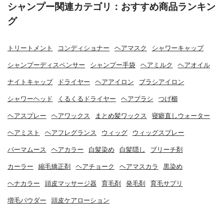
シャンプー関連カテゴリ：おすすめ商品ランキン
グ
トリートメント
コンディショナー
ヘアマスク
シャワーキャップ
シャンプーディスペンサー
シャンプー手袋
ヘアミルク
ヘアオイル
ナイトキャップ
ドライヤー
ヘアアイロン
ブラシアイロン
シャワーヘッド
くるくるドライヤー
ヘアブラシ
つげ櫛
ヘアスプレー
ヘアワックス
まとめ髪ワックス
寝癖直しウォーター
ヘアミスト
ヘアフレグランス
ウィッグ
ウィッグスプレー
パーマムース
ヘアカラー
白髪染め
白髪隠し
ブリーチ剤
カーラー
縮毛矯正剤
ヘアチョーク
ヘアマスカラ
黒染め
ヘナカラー
頭皮マッサージ器
育毛剤
発毛剤
育毛サプリ
増毛パウダー
頭皮ケアローション