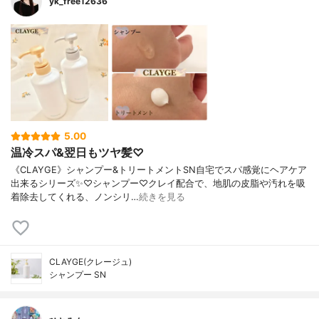
yk_free12636
5.00
温冷スパ&翌日もツヤ髪♡
《CLAYGE》シャンプー&トリートメントSN自宅でスパ感覚にヘアケア
出来るシリーズ✨♡シャンプー♡クレイ配合で、地肌の皮脂や汚れを吸
着除去してくれる、ノンシリ…
続きを見る
CLAYGE(クレージュ)
シャンプー SN