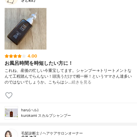
さとめけ
4.00
お風呂時間を時短したい方に！
これね、産後の忙しい今重宝してます。シャンプー→トリートメントな
んて工程踏んでらんない！頭洗うだけで精一杯！というママさん達多い
のではないでしょうか。こちらはシ…
続きを見る
haru(ハル)
kurokami スカルプシャンプー
毛髪診断士 / ヘアケアサロンオーナー