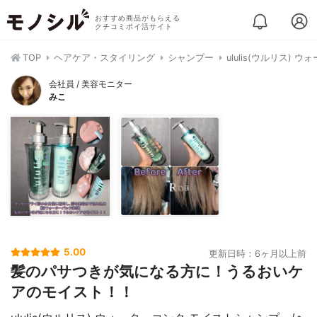
おすすめ商品がもらえる
クチコミポイ活サイト
TOP
ヘアケア・スタイリング
シャンプー
ululis(ウルリス)
会社員 / 美容モニター
みこ
5.00
更新日時：6ヶ月以上前
髪のパサつきが気になる方に！うるおいケ
アのモイスト！！