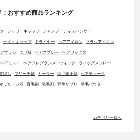
リ：おすすめ商品ランキング
ク
シャワーキャップ
シャンプーディスペンサー
ナイトキャップ
ドライヤー
ヘアアイロン
ブラシアイロン
アブラシ
つげ櫛
ヘアスプレー
ヘアワックス
ヘアミスト
ヘアフレグランス
ウィッグ
ウィッグスプレー
髪隠し
ブリーチ剤
カーラー
縮毛矯正剤
ヘアチョーク
マッサージ器
育毛剤
発毛剤
育毛サプリ
増毛パウダー
カテゴリ一覧へ