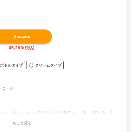
Amazon
¥5,290(税込)
ボトルタイプ
クリームタイプ
ンコール
リン、セタノール、シクロペンタシロキサン、ミネラルオイル、イ
ン酸イソプロピル、ベヘントリモニウムクロリド、ヒドロキシプロ
もっと見る
ニウム加水分解ケラチン(羊毛)、(ヒドロキシメチルシリルプロポキ
キシプロピル加水分解コラーゲン、ヘマチン、フキタンポポエキス、