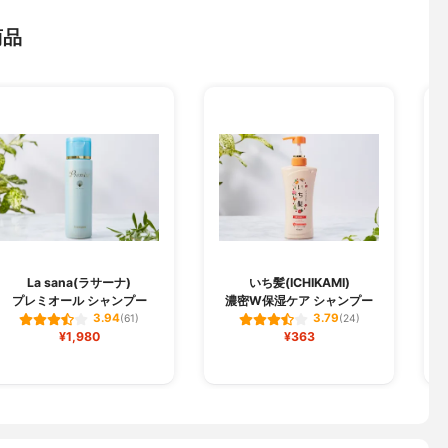
商品
La sana(ラサーナ)
いち髪(ICHIKAMI)
プレミオール シャンプー
濃密W保湿ケア シャンプー
3.94
3.79
(61)
(24)
¥1,980
¥363