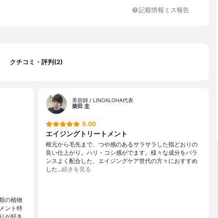
ス、カミツレエキス、アルテアエキス、セイヨウノコギリソウエキ
記載情報ミス報告
根エキス、チャエキス、ソウハクヒエキス、ベニバナエキス、オノ
、セージエキス、セロリエキス、メリッサ葉エキス、セイヨウオト
キス、トウキンセンカエキス、フユボダイジュ花エキス、ヤグルマ
、ローマカミツレエキス、スギナエキス、タイムエキス、ハッカ葉
ール、ヒマワリ種子エキス、ジメチコン、オクチルドデカノール、
リセル、ステアリルトリモニウムクロリド、イソプラパノール、B
クチコミ・評判(2)
ール、尿素、BHT、メチルパラベン、エチルパラベン、プロピルパ
チルパラベン
美容師 / LINOALOHA代表
柴田 圭
5.00
エイジングトリートメント
根元から毛先まで、つや感のあるサラサラした指どおりの
良い仕上がり。ハリ・コシ感がでます。様々な成分をバラ
ンスよく配合した、エイジングケア世代の方々におすすめ
した…
続きを見る
類の植物
メント特
りが好き