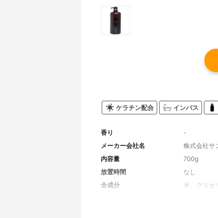
ケラチン配合
インバス
香り
-
メーカー会社名
株式会社サ
内容量
700g
放置時間
なし
全成分
水、グリセ
ソステアリ
ピルトリモ
シ)ヒドロ