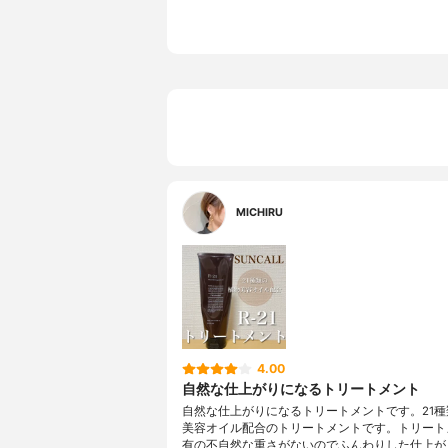
ボタンエキ
ス、クララ
ニスエキス
ギリソウエ
ギクエキス
油、メント
水添ココグ
G、エタノ
ラベン、ブ
MICHIRU
4.00
自然な仕上がりになるトリートメント
自然な仕上がりになるトリートメントです。21種
美容オイル配合のトリートメントです。トリート
有の不自然な重さがないのでふんわりした仕上が