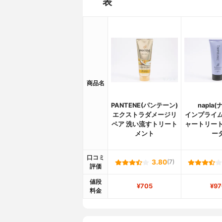
表
商品名
PANTENE(パンテーン)
napla(
エクストラダメージリ
インプライム
ペア 洗い流すトリート
ャートリート
メント
ー
口コミ
3.80
(7)
評価
値段
¥705
¥97
料金