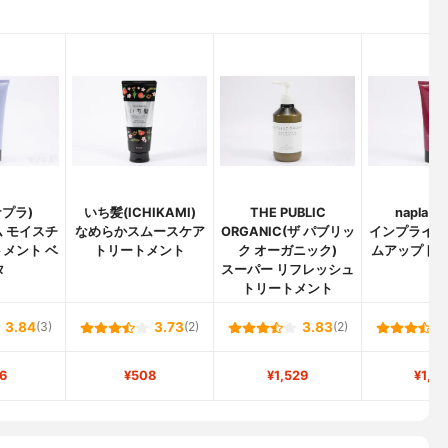
ナプラ)
いち髪(ICHIKAMI)
THE PUBLIC
napla(
 モイスチ
なめらかスムースケア
ORGANIC(ザ パブリッ
インプライム
メント ベ
トリートメント
ク オーガニック)
ムアップト
タ
スーパー リフレッシュ
ト
トリートメント
3.84
(3)
3.73
(2)
3.83
(2)
6
¥508
¥1,529
¥1,0