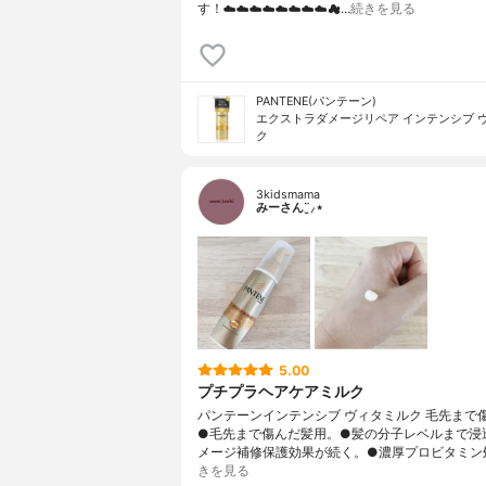
す！☁️☁️☁️☁️☁️☁️☁️☁️☁…
続きを見る
PANTENE(パンテーン)
エクストラダメージリペア インテンシブ 
ク
3kidsmama
みーさん¨̮⸝⋆
5.00
プチプラヘアケアミルク
パンテーンインテンシブ ヴィタミルク 毛先まで
●毛先まで傷んだ髪用。●髪の分子レベルまで浸
メージ補修保護効果が続く。●濃厚プロビタミン処
きを見る