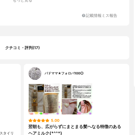
もっと見る
、香料、ポリソルベート６０、リシンＨＣｌ、クエン酸、ＥＤＴ
ール、パンテノール、シリカ、加水分解ケラチン（羊毛）、黄４、
記載情報ミス報告
クチコミ・評判(17)
バドママ★フォロバ100◎
5.00
翌朝も、広がらずにまとまる髪へなる特徴のある
ヘアミルク(*^^*)
のスタイリ