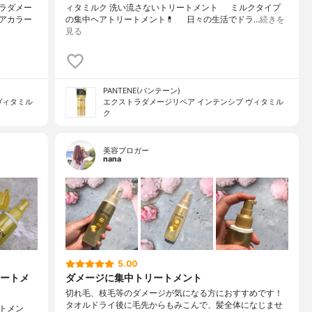
ラダメー
ィタミルク 洗い流さないトリートメント⠀⠀ミルクタイプ
アカラー
の集中ヘアトリートメント💊⠀⠀日々の生活でドラ…
続きを
見る
PANTENE(パンテーン)
ヴィタミル
エクストラダメージリペア インテンシブ ヴィタミル
ク
美容ブロガー
nana
5.00
ートメ
ダメージに集中トリートメント
切れ毛、枝毛等のダメージが気になる方におすすめです！
タオルドライ後に毛先からもみこんで、髪全体になじませ
トメン