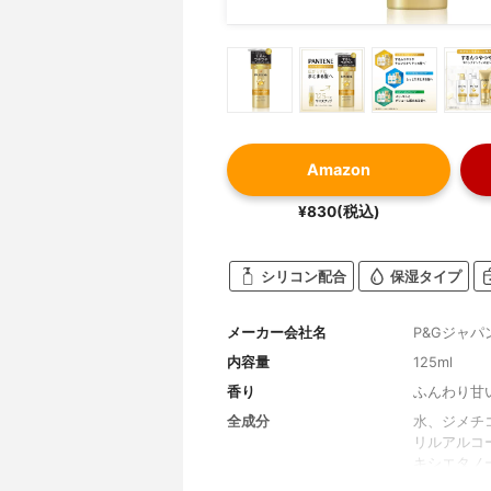
Amazon
¥830(税込)
シリコン配合
保湿タイプ
メーカー会社名
P&Gジャパ
内容量
125ml
香り
ふんわり甘
全成分
水、ジメチ
リルアルコ
キシエタノ
ル、メチル