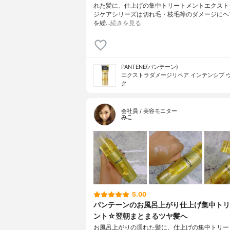
れた髪に、仕上げの集中トリートメントエクスト
ジケアシリーズは切れ毛・枝毛等のダメージにヘ
を繰…
続きを見る
PANTENE(パンテーン)
エクストラダメージリペア インテンシブ 
ク
会社員 / 美容モニター
みこ
5.00
パンテーンのお風呂上がり仕上げ集中トリ
ント☆翌朝まとまるツヤ髪へ
お風呂上がりの濡れた髪に、仕上げの集中トリー