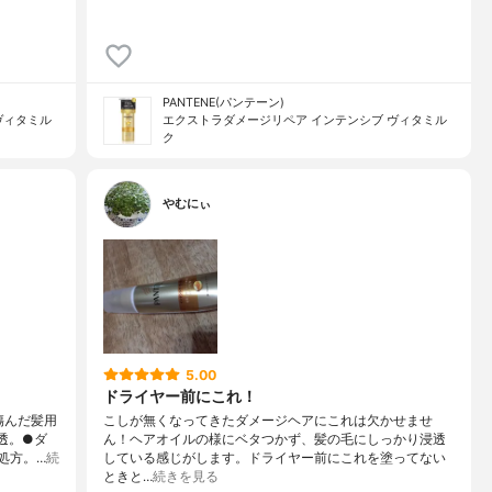
PANTENE(パンテーン)
ヴィタミル
エクストラダメージリペア インテンシブ ヴィタミル
ク
やむにぃ
5.00
ドライヤー前にこれ！
傷んだ髪用
こしが無くなってきたダメージヘアにこれは欠かせませ
透。●ダ
ん！ヘアオイルの様にベタつかず、髪の毛にしっかり浸透
方。‪…
続
している感じがします。ドライヤー前にこれを塗ってない
ときと…
続きを見る