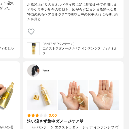
ク」✨湿気
お風呂上がりのタオルドライ後に髪に馴染ませて使用しま
がった
す💡ケラチン配合の翌朝も、広がらずにまとまる髪へなる
特徴のあるヘアミルク(*^^*)朝や日中のお手入れにも使…
続
きを見る
PANTENE(パンテーン)
ヴィタミル
エクストラダメージリペア インテンシブ ヴィタミル
ク
lena
3.00
洗い流さず集中ダメージケア💛
がりの濡
⠀⠀📜 パンテーン エクストラダメージケア インテンシブ ヴ