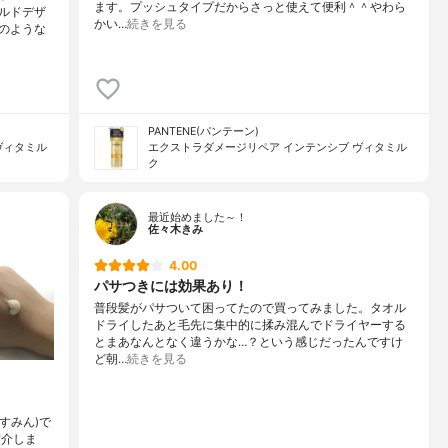
ます。プッシュタイプだからさっと使えて便利＾＾やわら
ルドデザ
かい…
続きを見る
のような
PANTENE(パンテーン)
ヴィタミル
エクストラダメージリペア インテンシブ ヴィタミル
ク
最近始めました～！
佐々木きみ
4.00
パサつきには効果あり！
普段髪がパサついて困ってたので買ってみました。タオル
ドライしたあと毛先に集中的に揉み混んでドライヤーする
とまあなんとなく違うかな…？という感じだったんですけ
ど朝…
続きを見る
ゃすみん)で
紹介しま