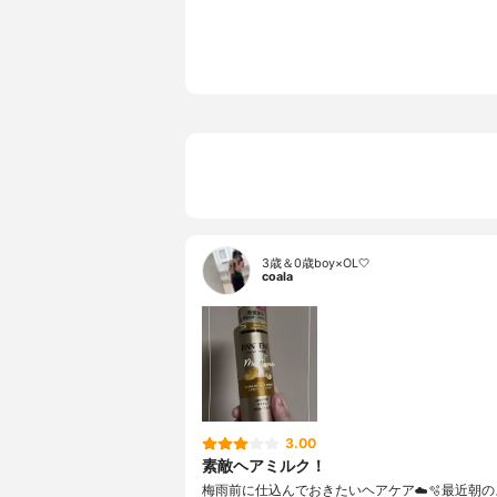
グリセリル
Ａ、エタノ
赤２２７
3歳＆0歳boy×OL🤍
coala
3.00
素敵ヘアミルク！
梅雨前に仕込んでおきたいヘアケア☁️🫧最近朝