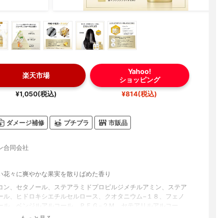
Yahoo!
楽天市場
ショッピング
¥1,050(税込)
¥814(税込)
ダメージ補修
プチプラ
市販品
ン合同会社
い花々に爽やかな果実を散りばめた香り
コン、セタノール、ステアラミドプロピルジメチルアミン、ステア
ール、ヒドロキシエチルセルロース、クオタニウム−１８、フェノ
ール、ベンジルアルコール、ＰＥＧ−２Ｍ、セテアリルアルコー
パラベン、プロピルパラベン、オレイルアルコール、ステアリン酸