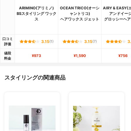
ARIMINO(アリミノ)
OCEAN TRICO(オーシ
AIRY & EASY
BSスタイリング ワック
ャントリコ)
アンドイージ
ス
ヘアワックス ジェット
グロッシーヘア
口コミ
3.15
(1)
3.15
(7)
3
評価
値段
¥973
¥1,590
¥756
料金
スタイリングの関連商品