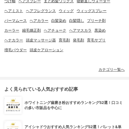
つげ櫛
ヘアスプレー
まとめ髪ワックス
寝癖直しウォーター
ヘアミスト
ヘアフレグランス
ウィッグ
ウィッグスプレー
パーマムース
ヘアカラー
白髪染め
白髪隠し
ブリーチ剤
カーラー
縮毛矯正剤
ヘアチョーク
ヘアマスカラ
黒染め
ヘナカラー
頭皮マッサージ器
育毛剤
発毛剤
育毛サプリ
増毛パウダー
頭皮ケアローション
カテゴリ一覧へ
よく見られている人気おすすめ記事
ホワイトニング歯磨き粉おすすめランキング52選！口コミ
の多い市販品を中心に
アイシャドウおすすめ人気ランキング52選！パレット&単