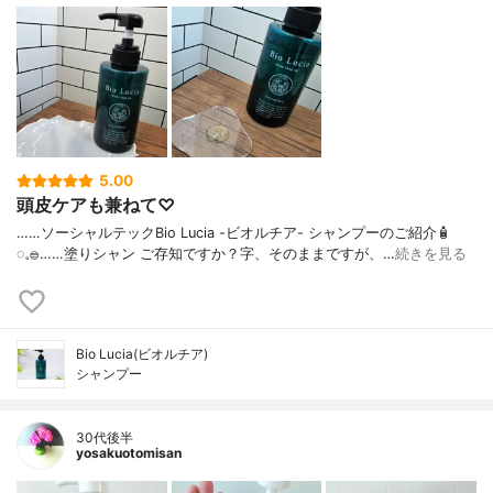
5.00
頭皮ケアも兼ねて♡
……⁡⁡⁡ソーシャルテックBio Lucia -ビオルチア- シャンプー⁡のご紹介🧴‎
◌𓈒𓐍⁡……⁡⁡⁡⁡塗りシャン ご存知ですか？⁡⁡⁡⁡字、そのままですが、…
続きを見る
Bio Lucia(ビオルチア)
シャンプー
30代後半
yosakuotomisan