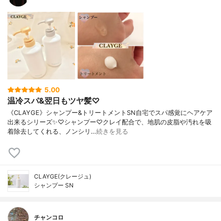
5.00
温冷スパ&翌日もツヤ髪♡
《CLAYGE》シャンプー&トリートメントSN自宅でスパ感覚にヘアケア
出来るシリーズ✨♡シャンプー♡クレイ配合で、地肌の皮脂や汚れを吸
着除去してくれる、ノンシリ…
続きを見る
CLAYGE(クレージュ)
シャンプー SN
チャンコロ