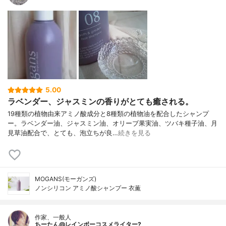
5.00
ラベンダー、ジャスミンの香りがとても癒される。
19種類の植物由来アミノ酸成分と8種類の植物油を配合したシャンプ
ー。ラベンダー油、ジャスミン油、オリーブ果実油、ツバキ種子油、月
見草油配合で、とても、泡立ちが良…
続きを見る
MOGANS(モーガンズ)
ノンシリコン アミノ酸シャンプー 衣薫
作家、一般人
ちーたん@レインボーコスメライター?