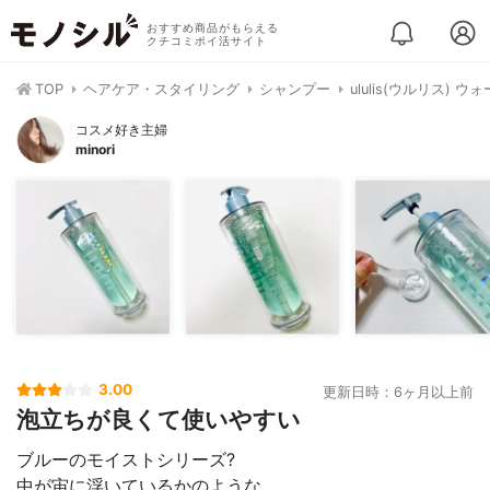
おすすめ商品がもらえる
クチコミポイ活サイト
TOP
ヘアケア・スタイリング
シャンプー
ululis(ウルリス)
コスメ好き主婦
minori
3.00
更新日時：6ヶ月以上前
泡立ちが良くて使いやすい
ブルーのモイストシリーズ?
中が宙に浮いているかのような