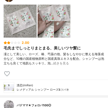
2.00
毛先までしっとりまとまる、美しいツヤ髪に
凜として美しい、ローズ、椿、芍薬の他、髪をしなやかに整える海藻成
分など、10種の国産植物原料と国産真珠エキスを配合。シャンプーは泡
立ちも良くて地肌もスッキリ。泡…
続きを見る
凛恋(rinRen)
レメディアル シャンプー ローズ&ツバキ
バドママ★フォロバ100◎