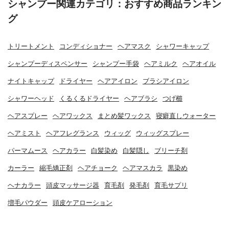
シャンプー関連カテゴリ：おすすめ商品ランキン
グ
トリートメント
コンディショナー
ヘアマスク
シャワーキャップ
シャンプーディスペンサー
シャンプー手袋
ヘアミルク
ヘアオイル
ナイトキャップ
ドライヤー
ヘアアイロン
ブラシアイロン
シャワーヘッド
くるくるドライヤー
ヘアブラシ
つげ櫛
ヘアスプレー
ヘアワックス
まとめ髪ワックス
寝癖直しウォーター
ヘアミスト
ヘアフレグランス
ウィッグ
ウィッグスプレー
パーマムース
ヘアカラー
白髪染め
白髪隠し
ブリーチ剤
カーラー
縮毛矯正剤
ヘアチョーク
ヘアマスカラ
黒染め
ヘナカラー
頭皮マッサージ器
育毛剤
発毛剤
育毛サプリ
増毛パウダー
頭皮ケアローション