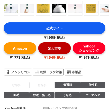
公式サイト
¥1,958(税込)
Yahoo!
Amazon
楽天市場
ショッピング
¥1,773(税込)
¥1,649(税込)
¥1,971(税込)
ノンシリコン
乾燥・フケ対策
市販品
普通肌
脂性肌
敏感肌
乾燥肌
剛毛
軟毛・猫っ毛
くせ毛
パーマヘア
メーカー会社名
持田ヘルスケア株式会社