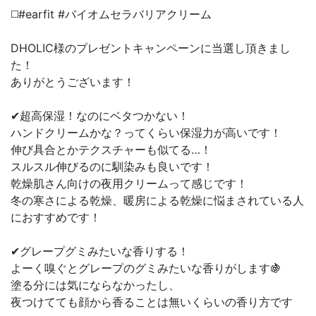
◻️#earfit #バイオムセラバリアクリーム
DHOLIC様のプレゼントキャンペーンに当選し頂きまし
た！
ありがとうございます！
✔超高保湿！なのにベタつかない！
ハンドクリームかな？ってくらい保湿力が高いです！
伸び具合とかテクスチャーも似てる…！
スルスル伸びるのに馴染みも良いです！
乾燥肌さん向けの夜用クリームって感じです！
冬の寒さによる乾燥、暖房による乾燥に悩まされている人
におすすめです！
✔グレープグミみたいな香りする！
よーく嗅ぐとグレープのグミみたいな香りがします🍇
塗る分には気にならなかったし、
夜つけてても顔から香ることは無いくらいの香り方です