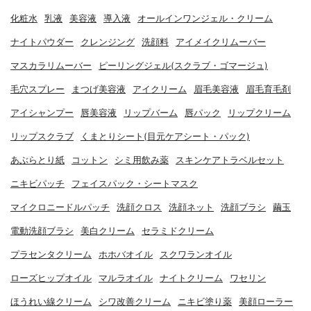
化粧水
乳液
美容液
導入液
オールインワンジェル・クリーム
ナイトパウダー
クレンジング
洗顔料
アイメイクリムーバー
マスカラリムーバー
ピーリングジェル(スクラブ・ゴマージュ)
毛穴スプレー
まつげ美容液
アイクリーム
眉毛美容液
眉毛育毛剤
アイシャンプー
唇美容液
リップバーム
唇パック
リップクリーム
リップスクラブ
くまとりシート(目元ケアシート・パック)
あぶらとり紙
コットン
シミ用飲み薬
スキンケアトラベルセット
ニキビパッチ
フェイスパック・シートマスク
マイクロニードルパッチ
洗顔クロス
洗顔ネット
洗顔ブラシ
繭玉
電動洗顔ブラシ
美白クリーム
セラミドクリーム
プラセンタクリーム
ホホバオイル
スクワランオイル
ローズヒップオイル
マルラオイル
ナイトクリーム
ワセリン
ほうれい線クリーム
シワ改善クリーム
ニキビ塗り薬
美顔ローラー