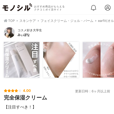
おすすめ商品がもらえる
クチコミポイ活サイト
TOP
スキンケア
フェイスクリーム・ジェル・バーム
earfit
コスメ好き大学生
みぃぽな
4.00
更新日時：6ヶ月以上前
完全保湿クリーム
【注目すべき！】