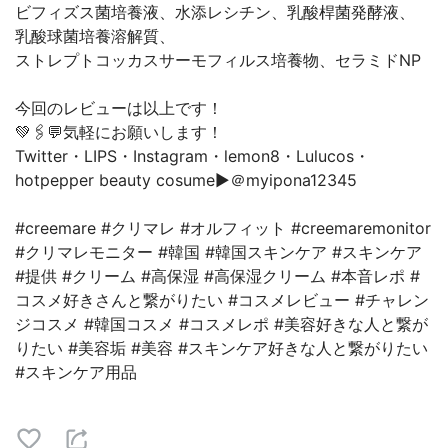
ビフィズス菌培養液、水添レシチン、乳酸桿菌発酵液、
乳酸球菌培養溶解質、
ストレプトコッカスサーモフィルス培養物、セラミドNP
今回のレビューは以上です！
💚🖇💬気軽にお願いします！
Twitter・LIPS・Instagram・lemon8・Lulucos・
hotpepper beauty cosume▶︎＠myipona12345
#creemare #クリマレ #オルフィット #creemaremonitor
#クリマレモニター #韓国 #韓国スキンケア #スキンケア
#提供 #クリーム #高保湿 #高保湿クリーム #本音レポ #
コスメ好きさんと繋がりたい #コスメレビュー #チャレン
ジコスメ #韓国コスメ #コスメレポ #美容好きな人と繋が
りたい #美容垢 #美容 #スキンケア好きな人と繋がりたい
#スキンケア用品