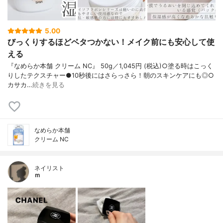
5.00
びっくりするほどベタつかない！メイク前にも安心して使
える
『なめらか本舗 クリーム NC』 50g／1,045円 (税込)○塗る時はこっく
りしたテクスチャー●10秒後にはさらっさら！朝のスキンケアにも◎○
カサカ…
続きを見る
なめらか本舗
クリーム NC
ネイリスト
ｍ