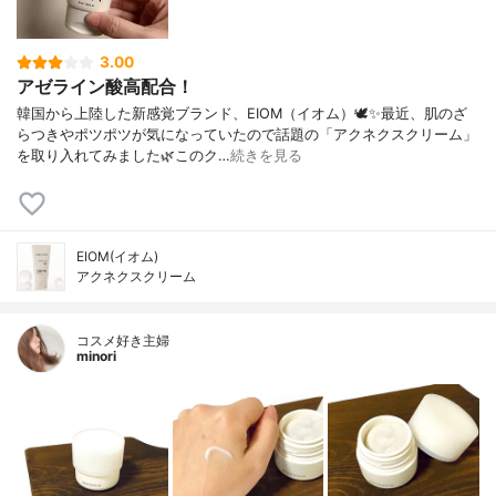
3.00
アゼライン酸高配合！
韓国から上陸した新感覚ブランド、EIOM（イオム）🕊️✨最近、肌のざ
らつきやポツポツが気になっていたので話題の「アクネクスクリーム」
を取り入れてみました🌿このク…
続きを見る
EIOM(イオム)
アクネクスクリーム
コスメ好き主婦
minori