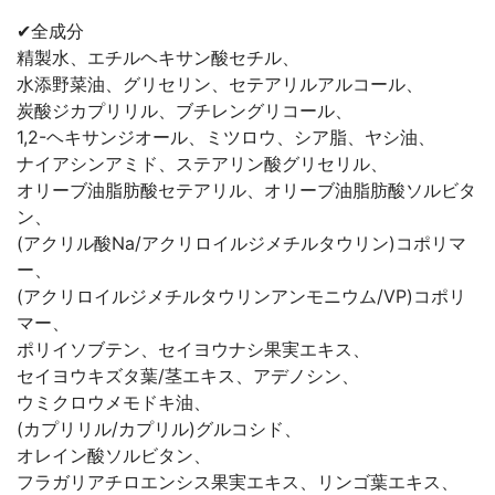
✔全成分
精製水、エチルヘキサン酸セチル、
水添野菜油、グリセリン、セテアリルアルコール、
炭酸ジカプリリル、ブチレングリコール、
1,2-ヘキサンジオール、ミツロウ、シア脂、ヤシ油、
ナイアシンアミド、ステアリン酸グリセリル、
オリーブ油脂肪酸セテアリル、オリーブ油脂肪酸ソルビタ
ン、
(アクリル酸Na/アクリロイルジメチルタウリン)コポリマ
ー、
(アクリロイルジメチルタウリンアンモニウム/VP)コポリ
マー、
ポリイソブテン、セイヨウナシ果実エキス、
セイヨウキズタ葉/茎エキス、アデノシン、
ウミクロウメモドキ油、
(カプリリル/カプリル)グルコシド、
オレイン酸ソルビタン、
フラガリアチロエンシス果実エキス、リンゴ葉エキス、