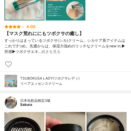
4.00
【マスク荒れににもツボクサの癒し】
すっかりはまっているツボクサ(シカ)クリーム。シカケア系アイテムは
これで3つめ。先週からは、保湿力強めのリッチなクリームをnew in.▶︎
所感▶︎ツボクサエキ…
続きを見る
TSUBOKUSA LADY(ツボクサレディ)
リペアエッセンスクリーム
日本化粧品検定3級
Sakura