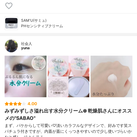
SAM'U(サミュ)
PHセンシティブクリーム
社会人
yuna
4.00
みずみずしさ溢れ出す水分クリーム❄️ 乾燥肌さんにオスス
メの"SABAO"
まず、パケからして可愛い♡淡いカラフルなデザインで、好みです笑ス
パチュラ付きですが、内蓋が蓋にくっつきやすいので少し使いづらいか