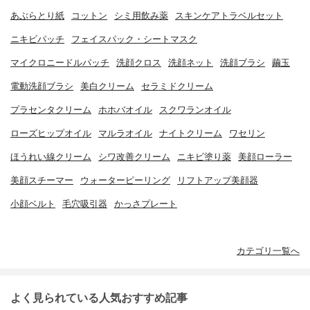
あぶらとり紙
コットン
シミ用飲み薬
スキンケアトラベルセット
ニキビパッチ
フェイスパック・シートマスク
マイクロニードルパッチ
洗顔クロス
洗顔ネット
洗顔ブラシ
繭玉
電動洗顔ブラシ
美白クリーム
セラミドクリーム
プラセンタクリーム
ホホバオイル
スクワランオイル
ローズヒップオイル
マルラオイル
ナイトクリーム
ワセリン
ほうれい線クリーム
シワ改善クリーム
ニキビ塗り薬
美顔ローラー
美顔スチーマー
ウォーターピーリング
リフトアップ美顔器
小顔ベルト
毛穴吸引器
かっさプレート
カテゴリ一覧へ
よく見られている人気おすすめ記事