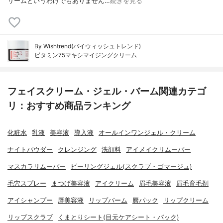
リームというわけでもありません…
続きを見る
By Wishtrend(バイウィッシュトレンド)
ビタミン75マキシマイジングクリーム
フェイスクリーム・ジェル・バーム関連カテゴ
リ：おすすめ商品ランキング
化粧水
乳液
美容液
導入液
オールインワンジェル・クリーム
ナイトパウダー
クレンジング
洗顔料
アイメイクリムーバー
マスカラリムーバー
ピーリングジェル(スクラブ・ゴマージュ)
毛穴スプレー
まつげ美容液
アイクリーム
眉毛美容液
眉毛育毛剤
アイシャンプー
唇美容液
リップバーム
唇パック
リップクリーム
リップスクラブ
くまとりシート(目元ケアシート・パック)