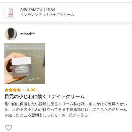
ARGITAL(アルジタル)
インテンシブ エキナセアクリーム
minori**
4.00
目元の小じわに効く！ナイトクリーム
集中的に保湿したい箇所に塗るクリーム私は秋～冬にかけて乾燥のせい
か、目の下の小じわが目立ってきます寝る前に目元にこちらのクリーム
をぬったところ翌朝もしっとり！お…
続きを見る