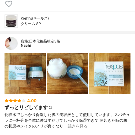
Kiehl's(キールズ)
クリーム SP
資格:日本化粧品検定3級
Nachi
4.00
ずっとリピしてます☺︎
化粧水でしっかり保湿した後の美容液として使用しています。スパチュ
ラに一杯分を全体に伸ばすだけでしっかり保湿できて 朝起きた時の肌
の状態やメイクのノリが良くなり …
続きを見る