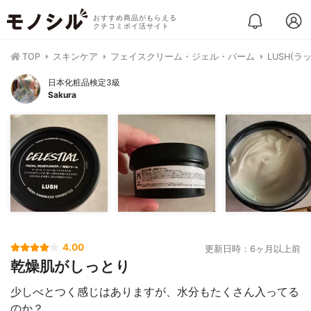
おすすめ商品がもらえる
クチコミポイ活サイト
TOP
スキンケア
フェイスクリーム・ジェル・バーム
LUSH(ラ
日本化粧品検定3級
Sakura
4.00
更新日時：6ヶ月以上前
乾燥肌がしっとり
少しべとつく感じはありますが、水分もたくさん入ってる
のか？