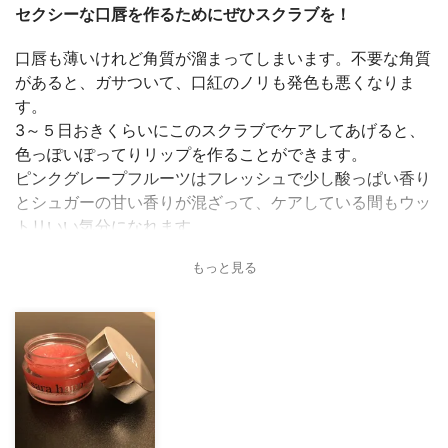
セクシーな口唇を作るためにぜひスクラブを！
口唇も薄いけれど角質が溜まってしまいます。不要な角質
があると、ガサついて、口紅のノリも発色も悪くなりま
す。
3～５日おきくらいにこのスクラブでケアしてあげると、
色っぽいぽってりリップを作ることができます。
ピンクグレープフルーツはフレッシュで少し酸っぱい香り
とシュガーの甘い香りが混ざって、ケアしている間もウッ
トリいい気分になれます。
スクラブの後は、同じサラハップのリップスリップをつけ
もっと見る
ると、最高にプルプルのリップが出来上がるのでおススメ
です。