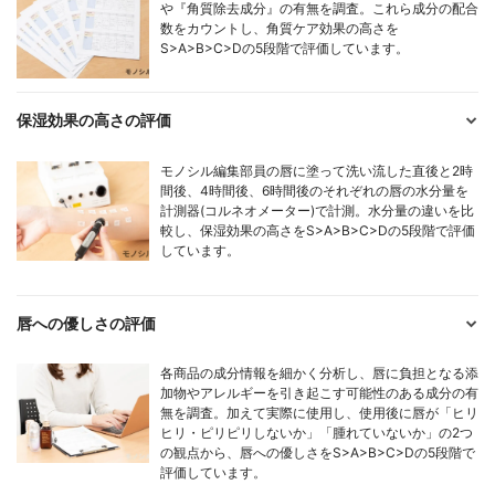
や『角質除去成分』の有無を調査。これら成分の配合
数をカウントし、角質ケア効果の高さを
S>A>B>C>Dの5段階で評価しています。
保湿効果の高さの評価
モノシル編集部員の唇に塗って洗い流した直後と2時
間後、4時間後、6時間後のそれぞれの唇の水分量を
計測器(コルネオメーター)で計測。水分量の違いを比
較し、保湿効果の高さをS>A>B>C>Dの5段階で評価
しています。
唇への優しさの評価
各商品の成分情報を細かく分析し、唇に負担となる添
加物やアレルギーを引き起こす可能性のある成分の有
無を調査。加えて実際に使用し、使用後に唇が「ヒリ
ヒリ・ピリピリしないか」「腫れていないか」の2つ
の観点から、唇への優しさをS>A>B>C>Dの5段階で
評価しています。