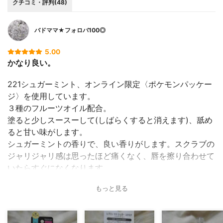
クチコミ・評判(48)
バドママ★フォロバ100◎
5.00
かなり良い。
221シュガーミント、オンライン限定〈ポケモンパッケー
ジ〉を使用しています。
３種のフルーツオイル配合。
塗ると少しスースーして(しばらくすると消えます)、舐め
ると甘い味がします。
シュガーミントの香りで、良い香りがします。スクラブの
ジャリジャリ感は思ったほど痛くなく、唇を擦り合わせて
いたらすぐになくなります。
使用後は唇がしっとりしてツルリンとなるし、甘い美味し
もっと見る
い香りとスースー感が癖になります。
パッケージも可愛いしリピートしようと思いました。