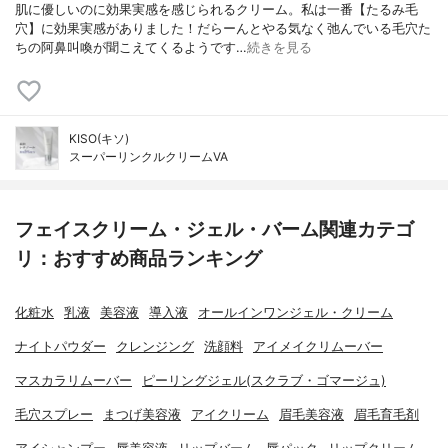
肌に優しいのに効果実感を感じられるクリーム。私は一番【たるみ毛
穴】に効果実感がありました！だらーんとやる気なく弛んでいる毛穴た
ちの阿鼻叫喚が聞こえてくるようです…
続きを見る
KISO(キソ)
スーパーリンクルクリームVA
フェイスクリーム・ジェル・バーム関連カテゴ
リ：おすすめ商品ランキング
化粧水
乳液
美容液
導入液
オールインワンジェル・クリーム
ナイトパウダー
クレンジング
洗顔料
アイメイクリムーバー
マスカラリムーバー
ピーリングジェル(スクラブ・ゴマージュ)
毛穴スプレー
まつげ美容液
アイクリーム
眉毛美容液
眉毛育毛剤