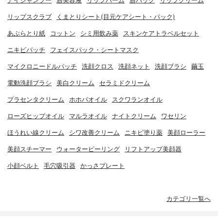
アイシャンプー
唇美容液
リップバーム
唇パック
リップクリーム
リップスクラブ
くまとりシート(目元ケアシート・パック)
あぶらとり紙
コットン
シミ用飲み薬
スキンケアトラベルセット
ニキビパッチ
フェイスパック・シートマスク
マイクロニードルパッチ
洗顔クロス
洗顔ネット
洗顔ブラシ
繭玉
電動洗顔ブラシ
美白クリーム
セラミドクリーム
プラセンタクリーム
ホホバオイル
スクワランオイル
ローズヒップオイル
マルラオイル
ナイトクリーム
ワセリン
ほうれい線クリーム
シワ改善クリーム
ニキビ塗り薬
美顔ローラー
美顔スチーマー
ウォーターピーリング
リフトアップ美顔器
小顔ベルト
毛穴吸引器
かっさプレート
カテゴリ一覧へ