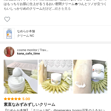
はもっちりお肌に仕上がるうるおい密閉クリーム🧁つんとツノが立つく
らいしっかりめのクリームだけど…
続きを見る
なめらか本舗
クリーム NC
cosme monitor / Trav…
kana_cafe_time
5.00
素直なみずみずしいクリーム
【なめらか本舗】「クリームNC」@nameraka_honpo豆乳のうるおい