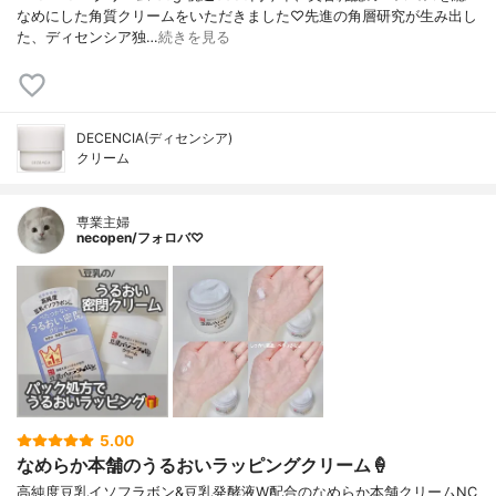
なめにした角質クリームをいただきました♡先進の角層研究が生み出し
た、ディセンシア独…
続きを見る
DECENCIA(ディセンシア)
クリーム
専業主婦
necopen/フォロバ♡
5.00
なめらか本舗のうるおいラッピングクリーム🍦
高純度豆乳イソフラボン&豆乳発酵液W配合のなめらか本舗クリームNC