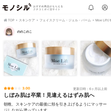
おすすめ商品がもらえる
クチコミポイ活サイト
TOP
スキンケア
フェイスクリーム・ジェル・バーム
Moe Li
ののこのこ
3.00
更新日時：6ヶ月以上前
しぼみ肌は卒業！見違えるはずみ肌へ
朝晩、スキンケアの最後に頬を引き上げるようにマッサー
ジしながら塗っています。