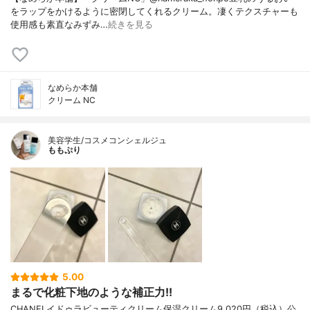
をラップをかけるように密閉してくれるクリーム。凄くテクスチャーも
使用感も素直なみずみ…
続きを見る
なめらか本舗
クリーム NC
美容学生/コスメコンシェルジュ
ももぷり
5.00
まるで化粧下地のような補正力!!
CHANELイドゥラビューティクリーム保湿クリーム9,020円（税込）公