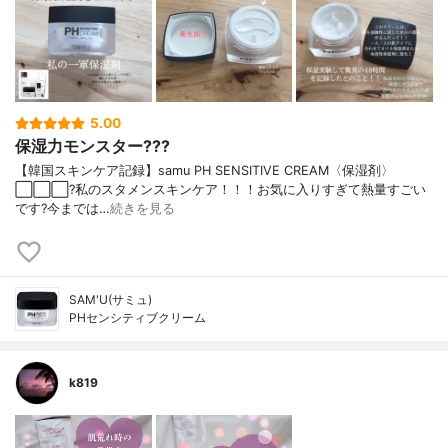
5.00
保湿力モンスター???
【韓国スキンケア記録】samu PH SENSITIVE CREAM〈保湿剤〉
⬜️⬜️⬜️?私のスタメンスキンケア！！！お気に入りすぎて熱量すごい
です?今までは…
続きを見る
SAM'U(サミュ)
PHセンシティブクリーム
k819