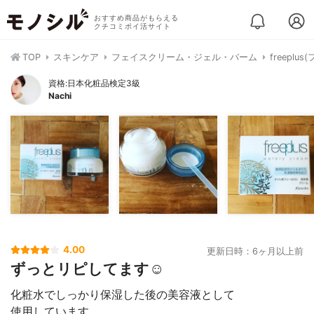
おすすめ商品がもらえる
クチコミポイ活サイト
TOP
スキンケア
フェイスクリーム・ジェル・バーム
freepl
資格:日本化粧品検定3級
Nachi
4.00
更新日時：6ヶ月以上前
ずっとリピしてます☺︎
化粧水でしっかり保湿した後の美容液として
使用しています。