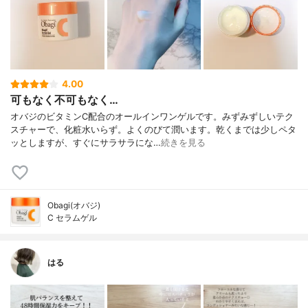
4.00
可もなく不可もなく…
オバジのビタミンC配合のオールインワンゲルです。みずみずしいテク
スチャーで、化粧水いらず。よくのびて潤います。乾くまでは少しペタ
ッとしますが、すぐにサラサラにな…
続きを見る
Obagi(オバジ)
C セラムゲル
はる