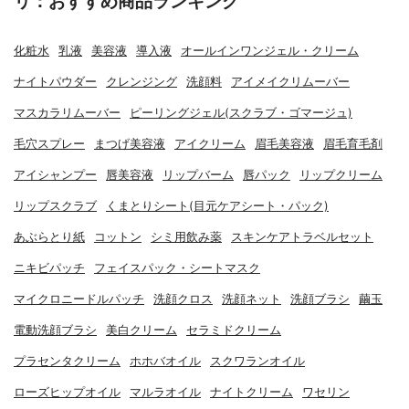
リ：おすすめ商品ランキング
化粧水
乳液
美容液
導入液
オールインワンジェル・クリーム
ナイトパウダー
クレンジング
洗顔料
アイメイクリムーバー
マスカラリムーバー
ピーリングジェル(スクラブ・ゴマージュ)
毛穴スプレー
まつげ美容液
アイクリーム
眉毛美容液
眉毛育毛剤
アイシャンプー
唇美容液
リップバーム
唇パック
リップクリーム
リップスクラブ
くまとりシート(目元ケアシート・パック)
あぶらとり紙
コットン
シミ用飲み薬
スキンケアトラベルセット
ニキビパッチ
フェイスパック・シートマスク
マイクロニードルパッチ
洗顔クロス
洗顔ネット
洗顔ブラシ
繭玉
電動洗顔ブラシ
美白クリーム
セラミドクリーム
プラセンタクリーム
ホホバオイル
スクワランオイル
ローズヒップオイル
マルラオイル
ナイトクリーム
ワセリン